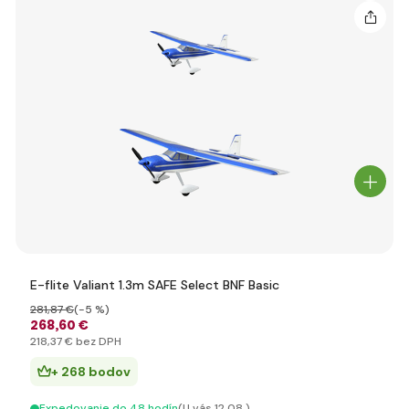
E-flite Valiant 1.3m SAFE Select BNF Basic
281
,87 €
(-5 %)
268
,60 €
218
,37 €
bez DPH
+ 268 bodov
Expedovanie do 48 hodín
(U vás 12.08.)