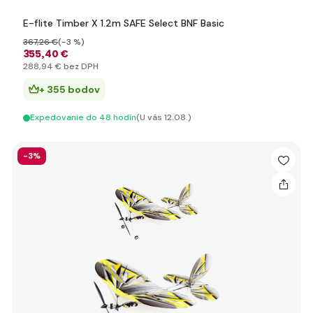
E-flite Timber X 1.2m SAFE Select BNF Basic
367
,26 €
(-3 %)
355
,40 €
288
,94 €
bez DPH
+ 355 bodov
Expedovanie do 48 hodín
(U vás 12.08.)
-3%