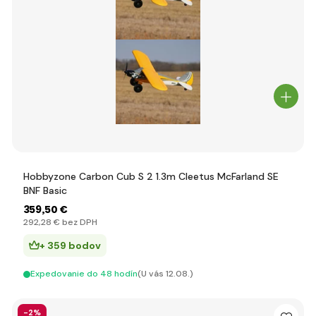
Hobbyzone Carbon Cub S 2 1.3m Cleetus McFarland SE
BNF Basic
359
,50 €
292
,28 €
bez DPH
+ 359 bodov
Expedovanie do 48 hodín
(U vás 12.08.)
-2%