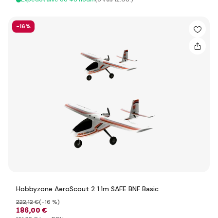
-16%
Hobbyzone AeroScout 2 1.1m SAFE BNF Basic
222
,12 €
(-16 %)
186
,00 €