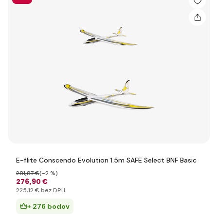
E-flite Conscendo Evolution 1.5m SAFE Select BNF Basic
281
,87 €
(-2 %)
276
,90 €
225
,12 €
bez DPH
+ 276 bodov