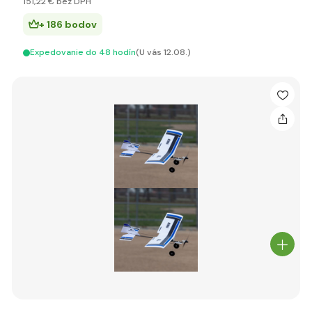
151
,22 €
bez DPH
+ 186 bodov
Expedovanie do 48 hodín
(U vás 12.08.)