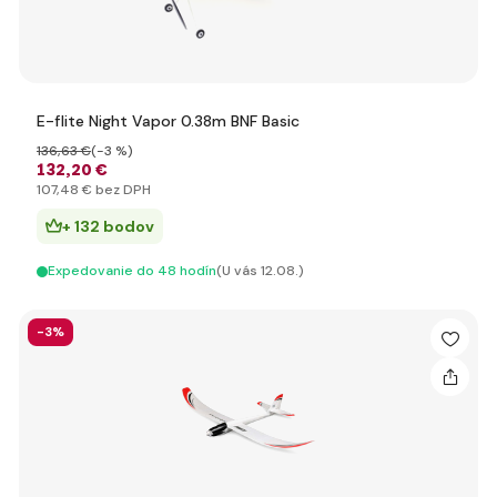
E-flite Night Vapor 0.38m BNF Basic
136
,63 €
(-3 %)
132
,20 €
107
,48 €
bez DPH
+ 132 bodov
Expedovanie do 48 hodín
(U vás 12.08.)
-3%