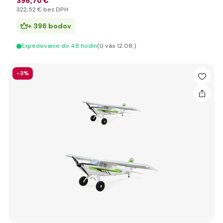
396
,70 €
322
,52 €
bez DPH
+ 396 bodov
Expedovanie do 48 hodín
(U vás 12.08.)
-3%