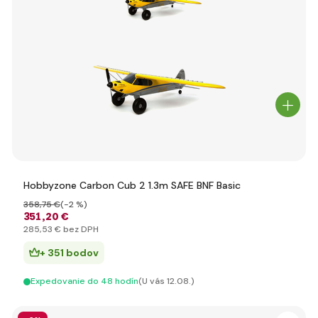
Hobbyzone Carbon Cub 2 1.3m SAFE BNF Basic
358
,75 €
(-2 %)
351
,20 €
285
,53 €
bez DPH
+ 351 bodov
Expedovanie do 48 hodín
(U vás 12.08.)