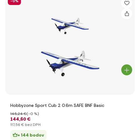
-0%
Hobbyzone Sport Cub 2 0.6m SAFE BNF Basic
145
,24 €
(-0 %)
144
,60 €
117
,56 €
bez DPH
+ 144 bodov