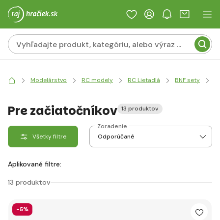
Modelárstvo
RC modely
RC Lietadlá
BNF sety
P
Pre začiatočníkov
13 produktov
Zoradenie
Všetky filtre
Aplikované filtre:
13 produktov
-5%