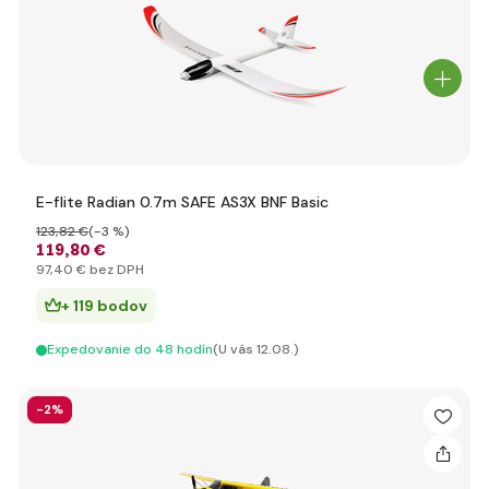
E-flite Radian 0.7m SAFE AS3X BNF Basic
123
,82 €
(-3 %)
119
,80 €
97
,40 €
bez DPH
+ 119 bodov
Expedovanie do 48 hodín
(U vás 12.08.)
-2%