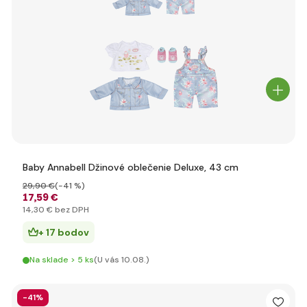
Baby Annabell Džinové oblečenie Deluxe, 43 cm
29
,90 €
(-41 %)
17
,59 €
14
,30 €
bez DPH
+ 17 bodov
Na sklade > 5 ks
(U vás 10.08.)
-41%