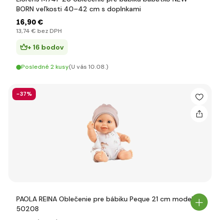
BORN veľkosti 40–42 cm s doplnkami
16
,90 €
13
,74 €
bez DPH
+ 16 bodov
Posledné 2 kusy
(U vás 10.08.)
-37%
PAOLA REINA Oblečenie pre bábiku Peque 21 cm model
50208