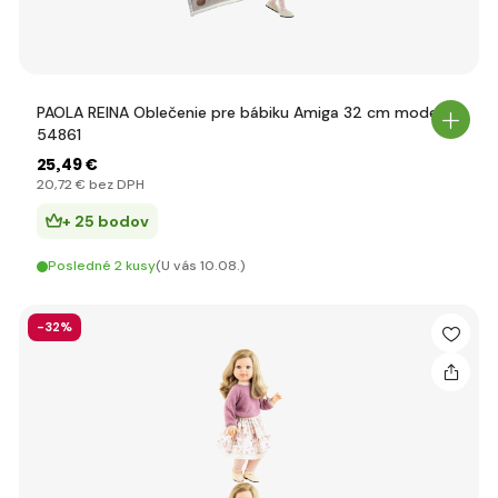
PAOLA REINA Oblečenie pre bábiku Amiga 32 cm model
54861
25
,49 €
20
,72 €
bez DPH
+ 25 bodov
Posledné 2 kusy
(U vás 10.08.)
-32%