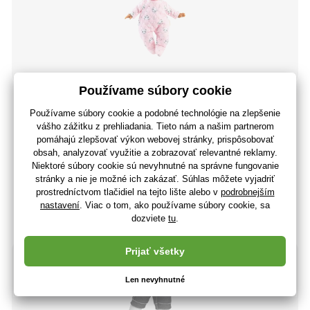
PAOLA REINA Oblečenie pre bábätká o veľkosti 27cm
model 57149
19
,99 €
(-30 %)
14
,07 €
11
,44 €
bez DPH
+ 14 bodov
Posledné 4 kusy
(U vás 10.08.)
-37%