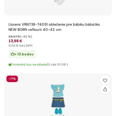
Llorens VRN738-74051 oblečenie pre bábiku bábätko
NEW BORN veľkosti 40-42 cm
23
,47 €
(-42 %)
13
,56 €
11
,02 €
bez DPH
+ 13 bodov
Posledný kus na sklade
(U vás 10.08.)
-71%