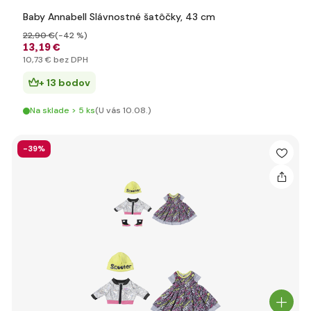
Baby Annabell Slávnostné šatôčky, 43 cm
22
,90 €
(-42 %)
13
,19 €
10
,73 €
bez DPH
+ 13 bodov
Na sklade > 5 ks
(U vás 10.08.)
-39%