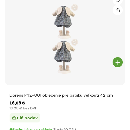
Llorens P42-001 oblečenie pre bábiku veľkosti 42 cm
16
,09 €
13
,08 €
bez DPH
+ 16 bodov
Posledný kus na sklade
(U vás 10.08.)