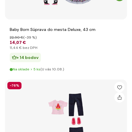
Baby Born Súprava do mesta Deluxe, 43 cm
22
,90 €
(-39 %)
14
,07 €
11
,44 €
bez DPH
+ 14 bodov
Na sklade > 5 ks
(U vás 10.08.)
-76%