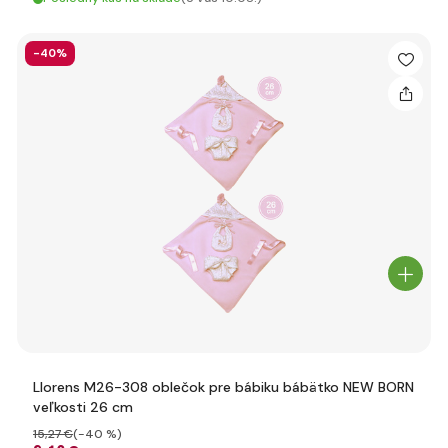
-40%
Llorens M26-308 oblečok pre bábiku bábätko NEW BORN
veľkosti 26 cm
15
,27 €
(-40 %)