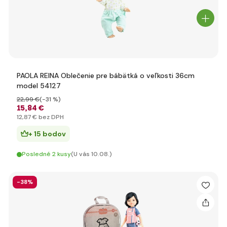
PAOLA REINA Oblečenie pre bábätká o veľkosti 36cm
model 54127
22
,99 €
(-31 %)
15
,84 €
12
,87 €
bez DPH
+ 15 bodov
Posledné 2 kusy
(U vás 10.08.)
-38%