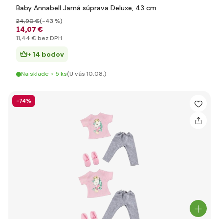
Baby Annabell Jarná súprava Deluxe, 43 cm
24
,90 €
(-43 %)
14
,07 €
11
,44 €
bez DPH
+ 14 bodov
Na sklade > 5 ks
(U vás 10.08.)
-74%