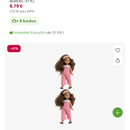
13
,99 €
(-37 %)
8
,79 €
7
,15 €
bez DPH
+ 8 bodov
Posledné 3 kusy
(U vás 10.08.)
-41%