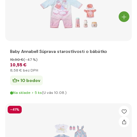
Baby Annabell Súprava starostlivosti o bábätko
19
,90 €
(-47 %)
10
,55 €
8
,58 €
bez DPH
+ 10 bodov
Na sklade > 5 ks
(U vás 10.08.)
-41%