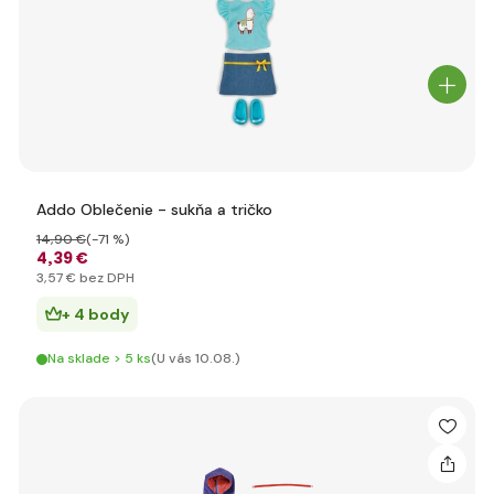
Addo Oblečenie - sukňa a tričko
14
,90 €
(-71 %)
4
,39 €
3
,57 €
bez DPH
+ 4 body
Na sklade > 5 ks
(U vás 10.08.)