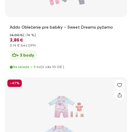
Addo Oblečenie pre babiky - Sweet Dreams pyžamo
14
,90 €
(-74 %)
3
,86 €
3
,14 €
bez DPH
+ 3 body
Na sklade > 5 ks
(U vás 10.08.)
-47%