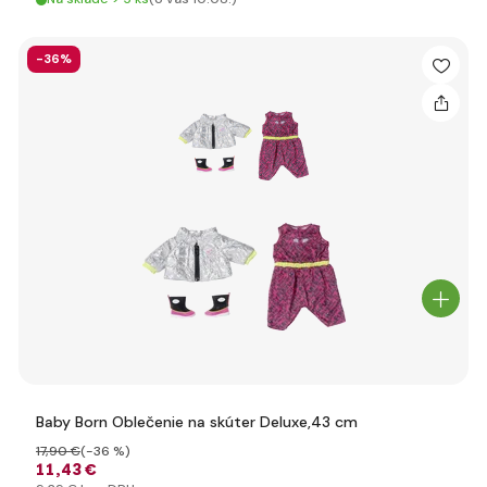
-36%
Baby Born Oblečenie na skúter Deluxe,43 cm
17
,90 €
(-36 %)
11
,43 €