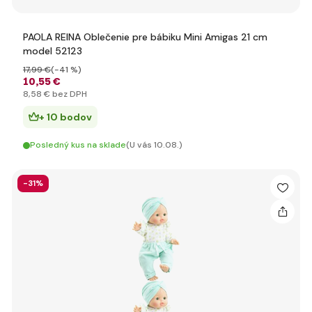
PAOLA REINA Oblečenie pre bábiku Mini Amigas 21 cm
model 52123
17
,99 €
(-41 %)
10
,55 €
8
,58 €
bez DPH
+ 10 bodov
Posledný kus na sklade
(U vás 10.08.)
-31%