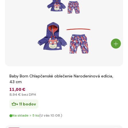
Baby Born Chlapčenské oblečenie Narodeninová edícia,
43 cm
11
,00 €
8
,94 €
bez DPH
+ 11 bodov
Na sklade > 5 ks
(U vás 10.08.)