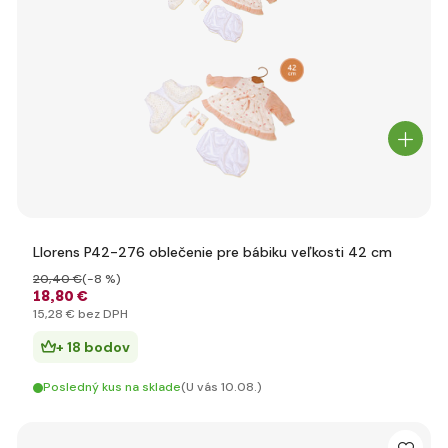
Llorens P42-276 oblečenie pre bábiku veľkosti 42 cm
20
,40 €
(-8 %)
18
,80 €
15
,28 €
bez DPH
+ 18 bodov
Posledný kus na sklade
(U vás 10.08.)