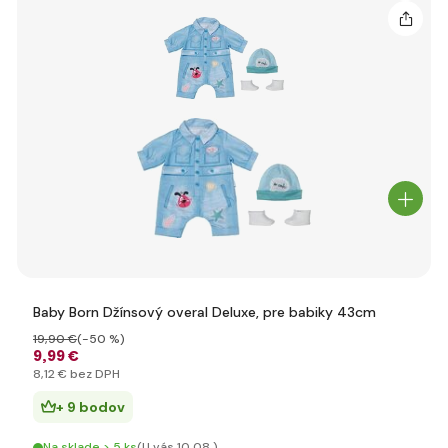
Baby Born Džínsový overal Deluxe, pre babiky 43cm
19
,90 €
(-50 %)
9
,99 €
8
,12 €
bez DPH
+ 9 bodov
Na sklade > 5 ks
(U vás 10.08.)