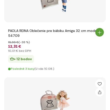
PAOLA REINA Oblečenie pre bábiku Amiga 32 cm model
54709
19
,99 €
(-38 %)
12
,31 €
10
,01 €
bez DPH
+ 12 bodov
Posledné 3 kusy
(U vás 10.08.)