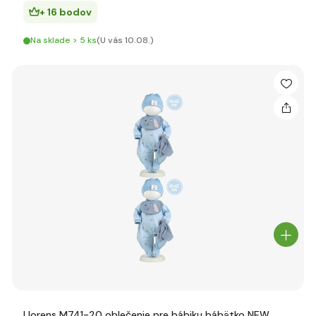
+ 16 bodov
Na sklade > 5 ks
(U vás 10.08.)
Llorens M741-20 oblečenie pre bábiku bábätko NEW