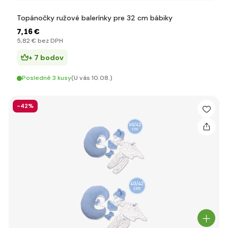
Topánočky ružové balerínky pre 32 cm bábiky
7
,16 €
5
,82 €
bez DPH
+ 7 bodov
Posledné 3 kusy
(U vás 10.08.)
-42%