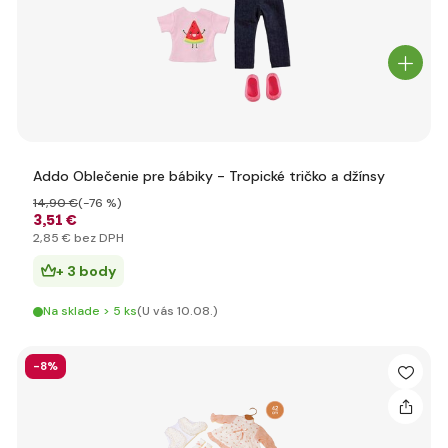
Addo Oblečenie pre bábiky - Tropické tričko a džínsy
14
,90 €
(-76 %)
3
,51 €
2
,85 €
bez DPH
+ 3 body
Na sklade > 5 ks
(U vás 10.08.)
-8%