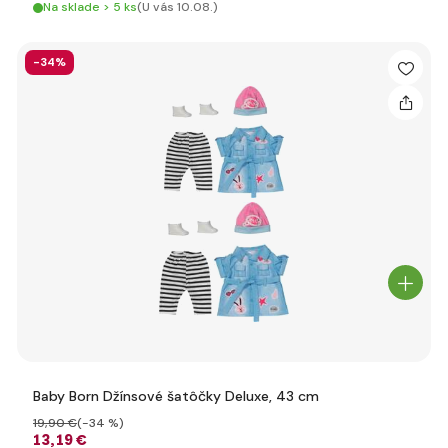
Na sklade > 5 ks
(U vás 10.08.)
-34%
Baby Born Džínsové šatôčky Deluxe, 43 cm
19
,90 €
(-34 %)
13
,19 €