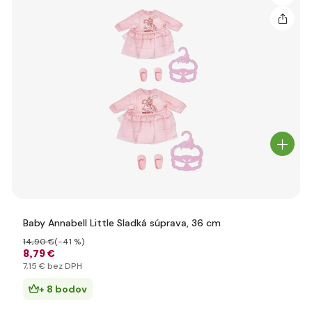
Baby Annabell Little Sladká súprava, 36 cm
14
,90 €
(-41 %)
8
,79 €
7
,15 €
bez DPH
+ 8 bodov