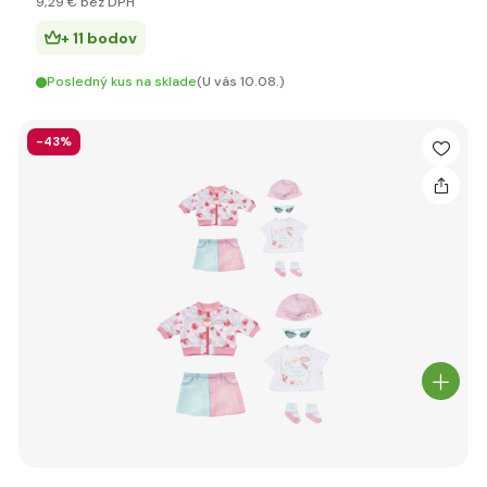
9
,29 €
bez DPH
+ 11 bodov
Posledný kus na sklade
(U vás 10.08.)
-43%