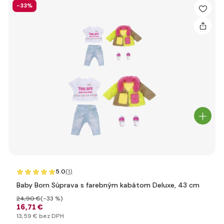
-33%
5.0
(1
)
Baby Born Súprava s farebným kabátom Deluxe, 43 cm
24
,90 €
(-33 %)
16
,71 €
13
,59 €
bez DPH