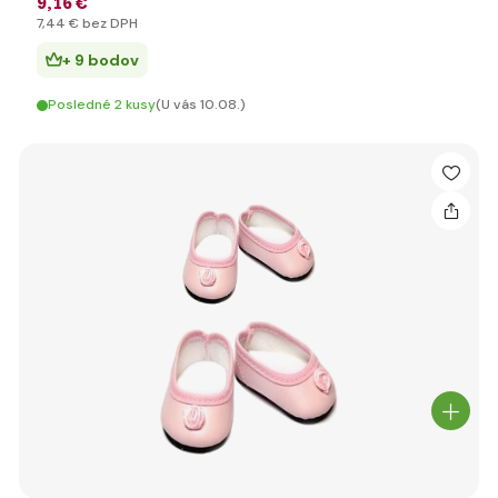
9
,16 €
7
,44 €
bez DPH
+ 9 bodov
Posledné 2 kusy
(U vás 10.08.)