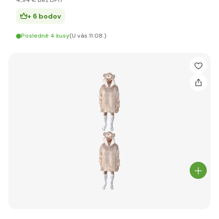
4
,94 €
bez DPH
+ 6 bodov
Posledné 4 kusy
(U vás 11.08.)