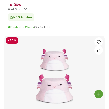
10
,35 €
8
,41 €
bez DPH
+ 10 bodov
Posledné 2 kusy
(U vás 11.08.)
-50%