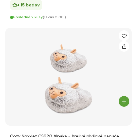
+ 15 bodov
Posledné 2 kusy
(U vás 11.08.)
Cozy Noxxiez CS920 Alpaka - hrejivé plyšové papuče