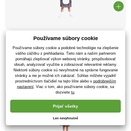
Cozy Noxxiez CH323 Tučniak - hrejivá televízna mikinová
deka s kapucňou pre deti 7-12 r
28
,87 €
23
,47 €
bez DPH
+ 28 bodov
Posledné 2 kusy
(U vás 11.08.)