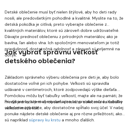
Detské oblečenie musí byť nielen štýlové, aby ho deti rady
nosili, ale predovšetkým pohodlné a kvalitné. Myslite na to, že
detská pokožka je citlivá, preto vyberajte oblečenie z
kvalitných materiálov, ktoré sú zároveň dobre udržovateľné.
Dávajte prednosť oblečeniu z prírodných materiálov, ako je
bavlna, ľan alebo vlna. Ich spoločným menovateľom je totiž
priedušnosť, dostatočná odolnosť a zároveň sú príjemné na
Jak vybrať správnu veľkosť
dotyk.
detského oblečenia?
Základom správneho výberu oblečenia pre deti je, aby bolo
dostatočne voľné pri ich pohybe. Veľkosti sú spravidla
udávané v centimetroch, ktoré zodpovedajú výške dieťaťa.
Pomôckou môžu byť tabuľky veľkostí, majte ale na pamäti, že
Pri výbere by ste mali myslieť aj na to, pre aké ročné obdobie
medzi jednotlivými výrobcami detského oblečenia sa tabuľky
oblečenie vyberáte, aby dostatočne spĺňalo svoj účel. V našej
veľkostí môžu líšiť.
ponuke nájdete detské oblečenie aj pre rôzne príležitosti, ako
sú napríklad
súpravy ku krstu
a mnoho ďalších.