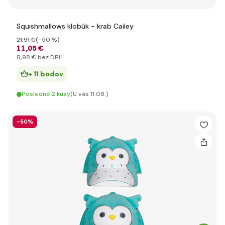
Squishmallows klobúk - krab Cailey
21
,91 €
(-50 %)
11
,05 €
8
,98 €
bez DPH
+ 11 bodov
Posledné 2 kusy
(U vás 11.08.)
-50%