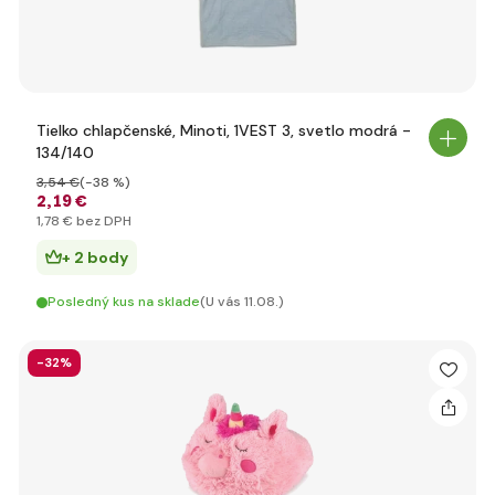
Tielko chlapčenské, Minoti, 1VEST 3, svetlo modrá -
134/140
3
,54 €
(-38 %)
2
,19 €
1
,78 €
bez DPH
+ 2 body
Posledný kus na sklade
(U vás 11.08.)
-32%