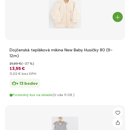
Dojčenská tepláková mikina New Baby Husičky 80 (9-
12m)
21
,39 €
(-37 %)
13
,55 €
11
,02 €
bez DPH
+ 13 bodov
Posledný kus na sklade
(U vás 11.08.)