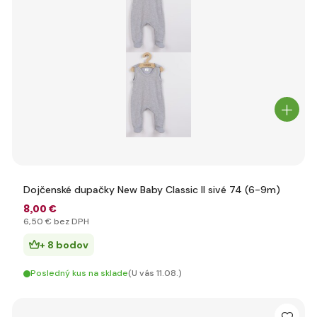
Dojčenské dupačky New Baby Classic II sivé 74 (6-9m)
8
,00 €
6
,50 €
bez DPH
+ 8 bodov
Posledný kus na sklade
(U vás 11.08.)