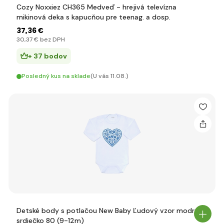
Cozy Noxxiez CH365 Medveď - hrejivá televízna
mikinová deka s kapucňou pre teenag. a dosp.
37
,36 €
30
,37 €
bez DPH
+ 37 bodov
Posledný kus na sklade
(U vás 11.08.)
Detské body s potlačou New Baby Ľudový vzor modré
srdiečko 80 (9-12m)