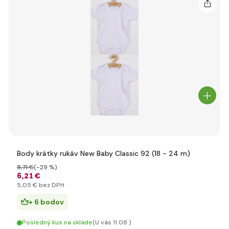
Body krátky rukáv New Baby Classic 92 (18 - 24 m)
8
,71 €
(-29 %)
6
,21 €
5
,05 €
bez DPH
+ 6 bodov
Posledný kus na sklade
(U vás 11.08.)