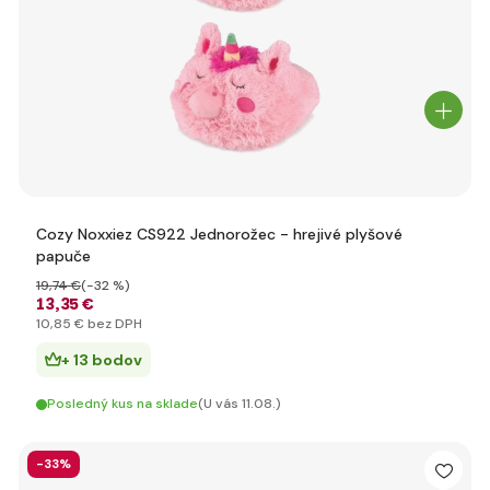
Cozy Noxxiez CS922 Jednorožec - hrejivé plyšové
papuče
19
,74 €
(-32 %)
13
,35 €
10
,85 €
bez DPH
+ 13 bodov
Posledný kus na sklade
(U vás 11.08.)
-33%