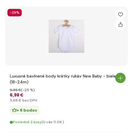
-25%
Luxusné bavlnené body krátky rukáv New Baby - biele 92
(18-24m)
9
,35 €
(-25 %)
6
,98 €
5
,68 €
bez DPH
+ 6 bodov
Posledné 2 kusy
(U vás 11.08.)