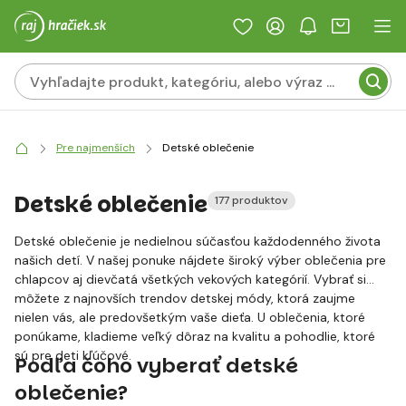
Pre najmenších
Detské oblečenie
Detské oblečenie
177 produktov
Detské oblečenie je nedielnou súčasťou každodenného života
našich detí. V našej ponuke nájdete široký výber oblečenia pre
chlapcov aj dievčatá všetkých vekových kategórií. Vybrať si
môžete z najnovších trendov detskej módy, ktorá zaujme
nielen vás, ale predovšetkým vaše dieťa. U oblečenia, ktoré
ponúkame, kladieme veľký dôraz na kvalitu a pohodlie, ktoré
sú pre deti kľúčové.
Podľa čoho vyberať detské
oblečenie?