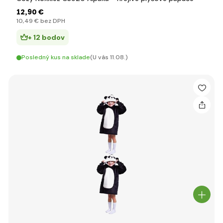
12
,90 €
10
,49 €
bez DPH
+ 12 bodov
Posledný kus na sklade
(U vás 11.08.)