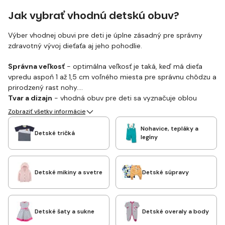
Jak vybrať vhodnú detskú obuv?
Výber vhodnej obuvi pre deti je úplne zásadný pre správny
zdravotný vývoj dieťaťa aj jeho pohodlie.
Správna veľkosť
- optimálna veľkosť je taká, keď má dieťa
vpredu aspoň 1 až 1,5 cm voľného miesta pre správnu chôdzu a
prirodzený rast nohy.
Tvar a dizajn
- vhodná obuv pre deti sa vyznačuje oblou
špičkou, aby bola priestranná a poskytovala dostatok miesta
Zobraziť všetky informácie
pre prsty dieťaťa.
Nohavice, tepláky a
Materiál detských topánok
- najvhodnejšími materiálmi sú
Detské tričká
legíny
koža alebo textília, ktoré sú mäkké a priedušné.
Detské mikiny a svetre
Detské súpravy
Detské šaty a sukne
Detské overaly a body