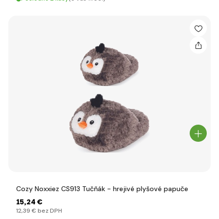
Cozy Noxxiez CS913 Tučňák - hrejivé plyšové papuče
15
,24 €
12
,39 €
bez DPH