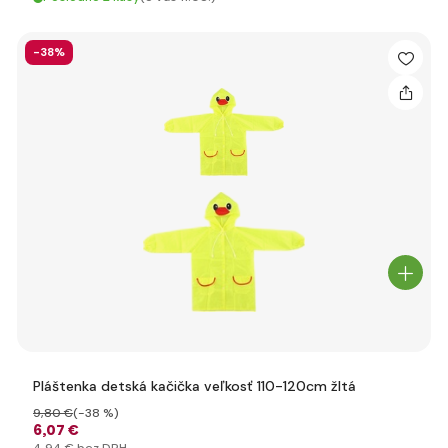
-38%
Pláštenka detská kačička veľkosť 110-120cm žltá
9
,80 €
(-38 %)
6
,07 €