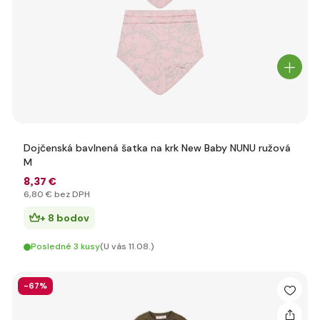
Dojčenská bavlnená šatka na krk New Baby NUNU ružová
M
8
,37 €
6
,80 €
bez DPH
+ 8 bodov
Posledné 3 kusy
(U vás 11.08.)
-67%