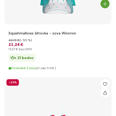
Squishmallows šiltovka - sova Winston
42
,19 €
(-50 %)
21
,24 €
17
,27 €
bez DPH
+ 21 bodov
Posledné 2 kusy
(U vás 11.08.)
-23%