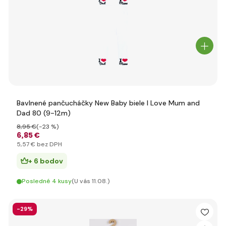
Bavlnené pančucháčky New Baby biele I Love Mum and
Dad 80 (9-12m)
8
,95 €
(-23 %)
6
,85 €
5
,57 €
bez DPH
+ 6 bodov
Posledné 4 kusy
(U vás 11.08.)
-29%