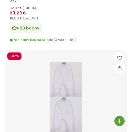
3 r)
32
,97 €
(-30 %)
23
,23 €
18
,88 €
bez DPH
+ 23 bodov
Posledný kus na sklade
(U vás 11.08.)
-37%