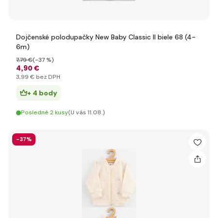
Dojčenské polodupačky New Baby Classic II biele 68 (4-
6m)
7
,79 €
(-37 %)
4
,90 €
3
,99 €
bez DPH
+ 4 body
Posledné 2 kusy
(U vás 11.08.)
-37%