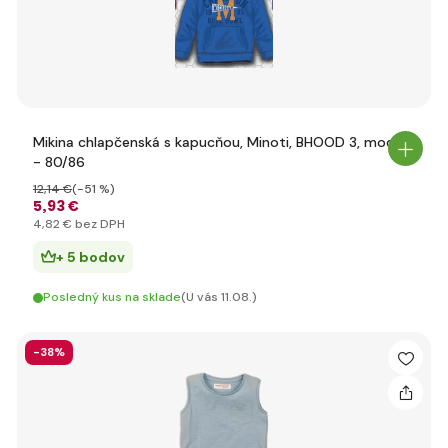
Mikina chlapčenská s kapucňou, Minoti, BHOOD 3, modrá
- 80/86
12
,14 €
(-51 %)
5
,93 €
4
,82 €
bez DPH
+ 5 bodov
Posledný kus na sklade
(U vás 11.08.)
-38%