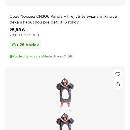
Cozy Noxxiez CH306 Panda - hrejivá televízna mikinová
deka s kapucňou pre deti 3-6 rokov
25
,58 €
20
,80 €
bez DPH
+ 25 bodov
Posledný kus na sklade
(U vás 11.08.)