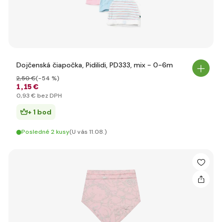
Dojčenská čiapočka, Pidilidi, PD333, mix - 0-6m
2
,50 €
(-54 %)
1
,15 €
0
,93 €
bez DPH
+ 1 bod
Posledné 2 kusy
(U vás 11.08.)