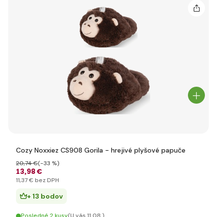
Cozy Noxxiez CS908 Gorila - hrejivé plyšové papuče
20
,74 €
(-33 %)
13
,98 €
11
,37 €
bez DPH
+ 13 bodov
Posledné 2 kusy
(U vás 11.08.)