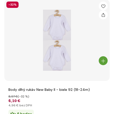
-32%
Body dlhý rukáv New Baby II - biele 92 (18-24m)
8
,97 €
(-32 %)
6
,10 €
4
,96 €
bez DPH
+ 6 bodov