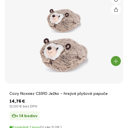
Cozy Noxxiez CS910 Ježko - hrejivé plyšové papuče
14
,76 €
12
,00 €
bez DPH
+ 14 bodov
Posledné 2 kusy
(U vás 11.08.)