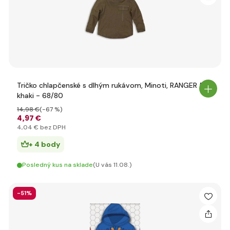
Tričko chlapčenské s dlhým rukávom, Minoti, RANGER 5,
khaki - 68/80
14
,98 €
(-67 %)
4
,97 €
4
,04 €
bez DPH
+ 4 body
Posledný kus na sklade
(U vás 11.08.)
-51%