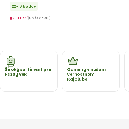
+ 6 bodov
7 - 14 dní
(U vás 27.08.)
Široký sortiment pre
Odmeny v našom
každý vek
vernostnom
RajClube