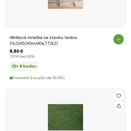
Hliníková mriežka na stavbu terénu
/G,O,H0,HOm,H0e,TT,N,Z/
8
,80 €
7
,15 €
bez DPH
+ 8 bodov
Posledné 2 kusy
(U vás 10.08.)