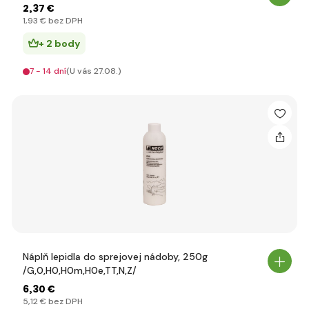
2
,37 €
1
,93 €
bez DPH
+ 2 body
7 - 14 dní
(U vás 27.08.)
Náplň lepidla do sprejovej nádoby, 250g
/G,0,H0,H0m,H0e,TT,N,Z/
6
,30 €
5
,12 €
bez DPH