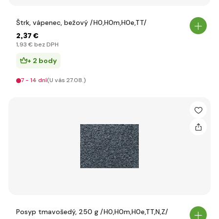
Štrk, vápenec, bežový /H0,H0m,H0e,TT/
2
,37 €
1
,93 €
bez DPH
+ 2 body
7 - 14 dní
(U vás 27.08.)
Posyp tmavošedý, 250 g /H0,H0m,H0e,TT,N,Z/