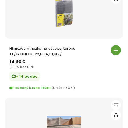
Hliníková mriežka na stavbu terénu
XL/G,O,HO,HOm,HOe,TT,N,Z/
14
,90 €
12
,11 €
bez DPH
+ 14 bodov
Posledný kus na sklade
(U vás 10.08.)