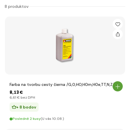
8 produktov
Farba na tvorbu cesty čierna /G,0,HO,H0m,H0e,TT,N,Z/
8
,13 €
6
,61 €
bez DPH
+ 8 bodov
Posledné 2 kusy
(U vás 10.08.)