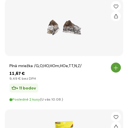
Plná mriežka /G,O,HO,HOm,HOe,TT,N,Z/
11
,67 €
9
,49 €
bez DPH
+ 11 bodov
Posledné 2 kusy
(U vás 10.08.)