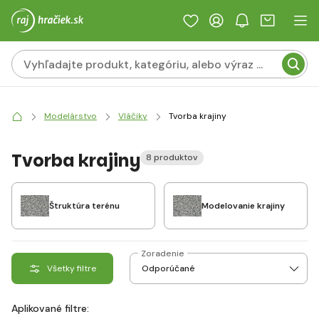
Modelárstvo
Vláčiky
Tvorba krajiny
Tvorba krajiny
8 produktov
Štruktúra terénu
Modelovanie krajiny
Zoradenie
Všetky filtre
Aplikované filtre: