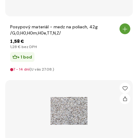
Posypový materiál - medz na poliach, 42g
/G,0,H0,H0m,H0e,TT,N,Z/
1
,58 €
1
,28 €
bez DPH
+ 1 bod
7 - 14 dní
(U vás 27.08.)