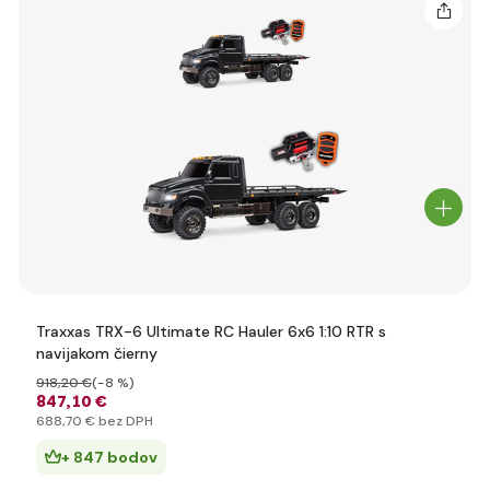
Traxxas TRX-6 Ultimate RC Hauler 6x6 1:10 RTR s
navijakom čierny
918
,20 €
(-8 %)
847
,10 €
688
,70 €
bez DPH
+ 847 bodov