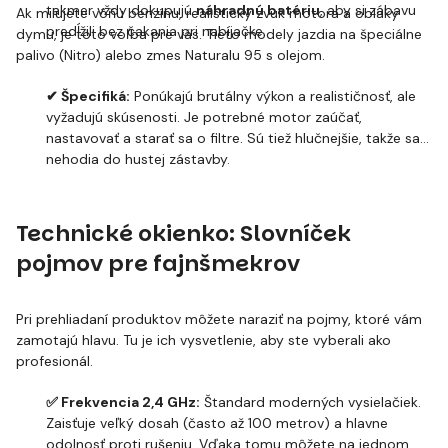
takmer vždy dokupujú
náhradnú batériu
, aby si zábavu
Ak milujete vôňu benzínu, realistický zvuk motora a oblaky
predĺžili bez čakania pri nabíjačke.
dymu, je toto voľba pre vás. Tieto modely jazdia na špeciálne
palivo (Nitro) alebo zmes Naturalu 95 s olejom.
✔ Špecifiká:
Ponúkajú brutálny výkon a realističnosť, ale
vyžadujú skúsenosti. Je potrebné motor zaúčať,
nastavovať a starať sa o filtre. Sú tiež hlučnejšie, takže sa
nehodia do hustej zástavby.
Technické okienko: Slovníček
pojmov pre fajnšmekrov
Pri prehliadaní produktov môžete naraziť na pojmy, ktoré vám
zamotajú hlavu. Tu je ich vysvetlenie, aby ste vyberali ako
profesionál.
✅ Frekvencia 2,4 GHz:
Štandard moderných vysielačiek.
Zaisťuje veľký dosah (často až 100 metrov) a hlavne
odolnosť proti rušeniu. Vďaka tomu môžete na jednom