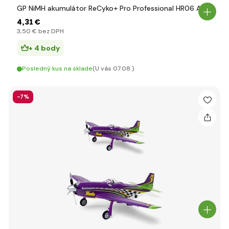
GP NiMH akumulátor ReCyko+ Pro Professional HR06 AA
4
,31 €
3
,50 €
bez DPH
+ 4 body
Posledný kus na sklade
(U vás 07.08.)
-7%