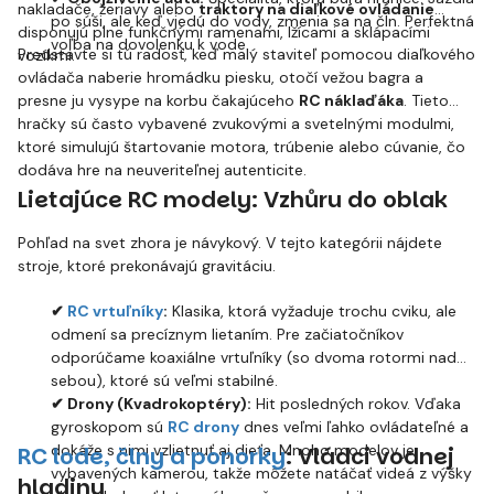
nakladače, žeriavy alebo
traktory na diaľkové ovládanie
po súši, ale keď vjedú do vody, zmenia sa na čln. Perfektná
disponujú plne funkčnými ramenami, lžícami a sklápacími
voľba na dovolenku k vode.
Predstavte si tú radosť, keď malý staviteľ pomocou diaľkového
vozíkmi.
ovládača naberie hromádku piesku, otočí vežou bagra a
presne ju vysype na korbu čakajúceho
RC náklaďáka
. Tieto
hračky sú často vybavené zvukovými a svetelnými modulmi,
ktoré simulujú štartovanie motora, trúbenie alebo cúvanie, čo
dodáva hre na neuveriteľnej autenticite.
Lietajúce RC modely: Vzhůru do oblak
Pohľad na svet zhora je návykový. V tejto kategórii nájdete
stroje, ktoré prekonávajú gravitáciu.
✔
RC vrtuľníky
:
Klasika, ktorá vyžaduje trochu cviku, ale
odmení sa precíznym lietaním. Pre začiatočníkov
odporúčame koaxiálne vrtuľníky (so dvoma rotormi nad
sebou), ktoré sú veľmi stabilné.
✔ Drony (Kvadrokoptéry):
Hit posledných rokov. Vďaka
gyroskopom sú
RC drony
dnes veľmi ľahko ovládateľné a
dokáže s nimi vzlietnuť aj dieťa. Mnoho modelov je
RC lode, člny a ponorky
: Vládci vodnej
vybavených kamerou, takže môžete natáčať videá z výšky
hladiny