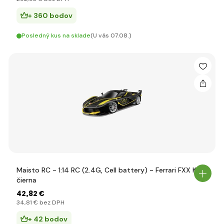
+ 360 bodov
Posledný kus na sklade
(U vás 07.08.)
Maisto RC - 1:14 RC (2.4G, Cell battery) ~ Ferrari FXX K,
čierna
42
,82 €
34
,81 €
bez DPH
+ 42 bodov