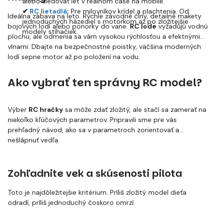
alebo sledovať let v reálnom čase na mobile.
✔
RC lietadlá
:
Pre milovníkov krídel a plachtenia. Od
Ideálna zábava na leto. Rýchle závodné člny, detailné makety
jednoduchých házediel s motorkom až po zložitejšie
bojových lodí alebo ponorky do vane.
RC lode
vyžadujú vodnú
modely stíhačiek.
plochu, ale odmenia sa vám vysokou rýchlosťou a efektnými
vlnami. Dbajte na bezpečnostné poistky, väčšina moderných
lodí sepne motor až po položení na vodu.
Ako vybrať ten správny RC model?
Výber
RC hračky
sa môže zdať zložitý, ale stačí sa zamerať na
niekoľko kľúčových parametrov. Pripravili sme pre vás
prehľadný návod, ako sa v parametroch zorientovať a
nešlápnuť vedľa.
Zohľadnite vek a skúsenosti pilota
Toto je najdôležitejšie kritérium. Príliš zložitý model dieťa
odradí, príliš jednoduchý čoskoro omrzí.