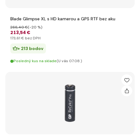
Blade Glimpse XL s HD kamerou a GPS RTF bez aku
266
,40 €
(-20 %)
213
,54 €
173
,61 €
bez DPH
+ 213 bodov
Posledný kus na sklade
(U vás 07.08.)