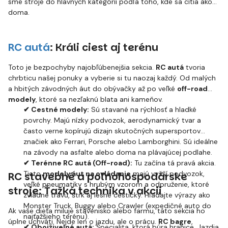
sme stroje do hlavných kategórií podľa toho, kde sa cítia ako
doma.
RC autá
: Králi ciest aj terénu
Toto je bezpochyby najobľúbenejšia sekcia.
RC autá
tvoria
chrbticu našej ponuky a vyberie si tu naozaj každý. Od malých
a hbitých závodných áut do obývačky až po veľké
off-road
modely
, ktoré sa nezľaknú blata ani kameňov.
✔ Cestné modely:
Sú stavané na rýchlosť a hladké
povrchy. Majú nízky podvozok, aerodynamický tvar a
často verne kopírujú dizajn skutočných supersportov
značiek ako Ferrari, Porsche alebo Lamborghini. Sú ideálne
na závody na asfalte alebo doma na plávajúcej podlahe.
✔ Terénne RC autá (Off-road):
Tu začína tá pravá akcia.
Tieto
modely áut na ovládanie
majú vyšší podvozok,
RC stavebné a poľnohospodárske
veľké pneumatiky s hrubým vzorom a odpruženie, ktoré
stroje: Ťažká technika v akcii
zvládne trávu, štrk aj lesné cestičky. Hľadajte výrazy ako
Monster Truck, Buggy alebo Crawler (expedičné auto do
Ak vaše dieťa miluje stavenisko alebo farmu, táto sekcia ho
najťažšieho terénu).
úplne uchváti. Nejde len o jazdu, ale o prácu.
RC bagre
,
✔ Obojživelné autá:
Špecialita, ktorá búra hranice. Jazdia