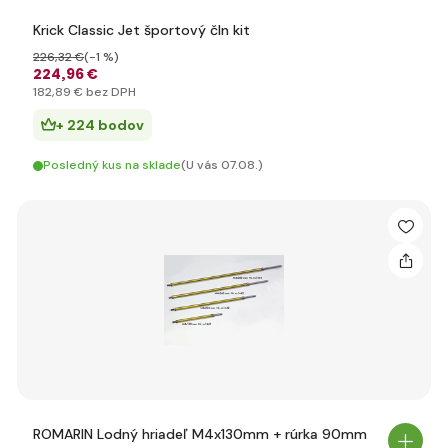
Krick Classic Jet športový čln kit
226
,32 €
(-1 %)
224
,96 €
182
,89 €
bez DPH
+ 224 bodov
Posledný kus na sklade
(U vás 07.08.)
ROMARIN Lodný hriadeľ M4x130mm + rúrka 90mm