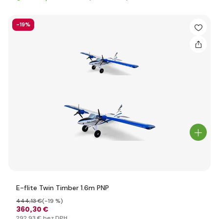
-19%
E-flite Twin Timber 1.6m PNP
444
,13 €
(-19 %)
360
,30 €
292
,93 €
bez DPH