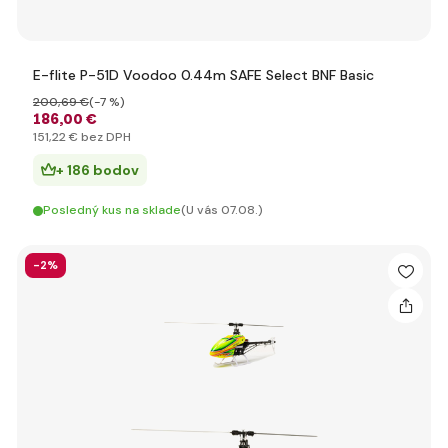
E-flite P-51D Voodoo 0.44m SAFE Select BNF Basic
200
,69 €
(-7 %)
186
,00 €
151
,22 €
bez DPH
+ 186 bodov
Posledný kus na sklade
(U vás 07.08.)
-2%