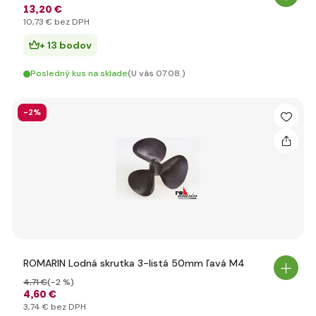
13
,20 €
10
,73 €
bez DPH
+ 13 bodov
Posledný kus na sklade
(U vás 07.08.)
-2%
ROMARIN Lodná skrutka 3-listá 50mm ľavá M4
4
,71 €
(-2 %)
4
,60 €
3
,74 €
bez DPH