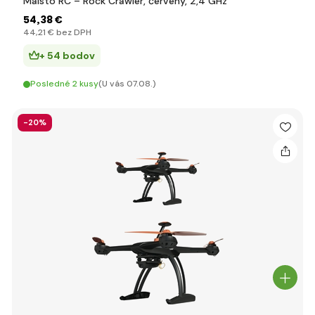
Maisto RC – Rock Crawler, červený, 2,4 GHz
54
,38 €
44
,21 €
bez DPH
+ 54 bodov
Posledné 2 kusy
(U vás 07.08.)
-20%