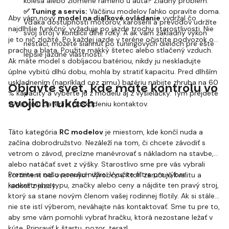
kolesá alebo zlomené rameno u auta? Žiadny problém.
✅ Tuning a servis:
Väčšinu modelov ľahko opravíte doma.
Aby vám nový
model na diaľkové ovládanie
vydržal čo
Vďaka dostupnosti motorov, karosérií a prevodov udržíte
najdlhšie funkčný, vyžaduje po jazde trochu starostlivosti. Nie
svoj stroj v kondícii dlhé roky. A ak vám základný výkon
je to nič zložité. Po každej jazde v teréne očistite podvozok od
nestačí, môžete siahnuť po tuningových dieloch pre ešte
prachu a blata. Použite mäkký štetec alebo stlačený vzduch.
lepšie jazdné vlastnosti.
Ak máte model s dobíjacou batériou, nikdy ju neskladujte
úplne vybitú dlhú dobu, mohla by stratiť kapacitu. Pred dlhším
uskladnením (napríklad cez zimu) batériu nabijte zhruba na 60
Objavte svet, kde máte kontrolu vo
% kapacity a vyberte ju z modelu aj z vysielačky. Tým prejdete
svojich rukách
vytečeniu batérií a poškodeniu kontaktov.
Táto kategória
RC modelov
je miestom, kde končí nuda a
začína dobrodružstvo. Nezáleží na tom, či chcete závodiť s
vetrom o závod, precízne manévrovať s nákladom na stavbe,
alebo natáčať svet z výšky. Starostlivo sme pre vás vybrali
Prezrite si našu ponuku nižšie. Využite filtre pre výber
sortiment od overených výrobcov, ktorí zaručujú kvalitu a
konkrétneho typu, značky alebo ceny a nájdite ten pravý stroj,
radosť z jazdy.
ktorý sa stane novým členom vašej rodinnej flotily. Ak si stále
nie ste istí výberom, neváhajte nás kontaktovať. Sme tu pre to,
aby sme vám pomohli vybrať hračku, ktorá nezostane ležať v
kúte. Pripraviť k štartu, pozor, teraz!