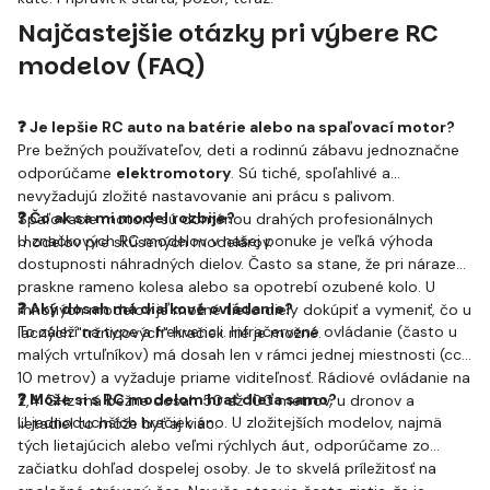
Najčastejšie otázky pri výbere RC
modelov (FAQ)
❓ Je lepšie RC auto na batérie alebo na spaľovací motor?
Pre bežných používateľov, deti a rodinnú zábavu jednoznačne
odporúčame
elektromotory
. Sú tiché, spoľahlivé a
nevyžadujú zložité nastavovanie ani prácu s palivom.
❓ Čo ak sa mi model rozbije?
Spaľovacie motory sú doménou drahých profesionálnych
U značkových RC modelov v našej ponuke je veľká výhoda
modelov pre skúsených modelárov.
dostupnosti náhradných dielov. Často sa stane, že pri náraze
praskne rameno kolesa alebo sa opotrebí ozubené kolo. U
❓ Aký dosah má diaľkové ovládanie?
mnohých modelov je možné tieto diely dokúpiť a vymeniť, čo u
To záleží na type a frekvencii. Infračervené ovládanie (často u
lacných "tržnicových" hračiek nie je možné.
malých vrtuľníkov) má dosah len v rámci jednej miestnosti (cca
10 metrov) a vyžaduje priame viditeľnosť. Rádiové ovládanie na
❓ Môže si s RC modelom hrať dieťa samo?
2,4 GHz má bežne dosah 50 až 100 metrov, u dronov a
U jednoduchších hračiek áno. U zložitejších modelov, najmä
lietadiel to môže byť aj viac.
tých lietajúcich alebo veľmi rýchlych áut, odporúčame zo
začiatku dohľad dospelej osoby. Je to skvelá príležitosť na