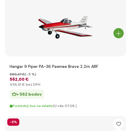
Hangar 9 Piper PA-36 Pawnee Brave 2.2m ARF
589
,37 €
(-5 %)
562
,00 €
456
,91 €
bez DPH
+ 562 bodov
Posledný kus na sklade
(U vás 07.08.)
-8%