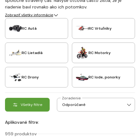
spoločné strávený čas. Navyše otcovia často zistia, že je
riadenie baví rovnako ako ich potomkov.
Zobraziť všetky informácie
RC Autá
RC Vrtuľníky
RC Lietadlá
RC Motorky
RC Drony
RC lode, ponorky
Zoradenie
Všetky filtre
Aplikované filtre:
959 produktov