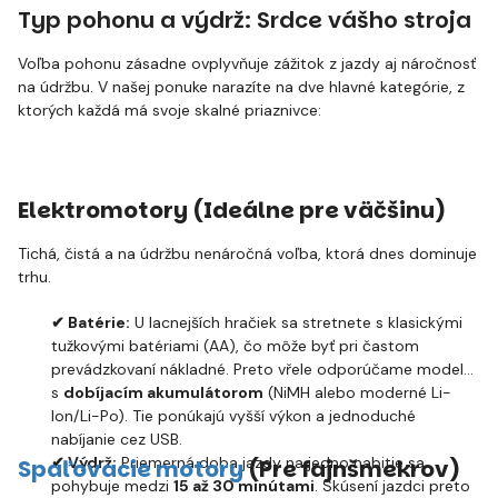
Typ pohonu a výdrž: Srdce vášho stroja
Voľba pohonu zásadne ovplyvňuje zážitok z jazdy aj náročnosť
na údržbu. V našej ponuke narazíte na dve hlavné kategórie, z
ktorých každá má svoje skalné priaznivce:
Elektromotory (Ideálne pre väčšinu)
Tichá, čistá a na údržbu nenáročná voľba, ktorá dnes dominuje
trhu.
✔ Batérie:
U lacnejších hračiek sa stretnete s klasickými
tužkovými batériami (AA), čo môže byť pri častom
prevádzkovaní nákladné. Preto vřele odporúčame modely
s
dobíjacím akumulátorom
(NiMH alebo moderné Li-
Ion/Li-Po). Tie ponúkajú vyšší výkon a jednoduché
nabíjanie cez USB.
✔ Výdrž:
Priemerná doba jazdy na jedno nabitie sa
Spaľovacie motory
(Pre fajnšmekrov)
pohybuje medzi
15 až 30 minútami
. Skúsení jazdci preto