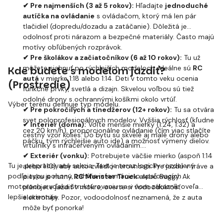
✔ Pre najmenších (3 až 5 rokov):
Hľadajte
jednoduché
autíčka na ovládanie
s ovládačom, ktorý má len pár
tlačidiel (dopredu/dozadu a zatáčanie). Dôležitá je
odolnosť proti nárazom a bezpečné materiály. Často majú
motívy obľúbených rozprávok.
✔ Pre školákov a začiatočníkov (6 až 10 rokov):
Tu už
môžete siahnuť po rýchlejších modeloch. Ideálne sú
RC
Kde budete s modelom jazdiť?
autá
v mierke 1:18 alebo 1:14. Deti v tomto veku ocenia
(Prostredie)
funkčné prvky, svetlá a dizajn. Skvelou voľbou sú tiež
odolné drony s ochrannými košíkmi okolo vrtúľ.
Výber terénu definuje typ modelu.
✔ Pre pokročilých a tínedžerov (12+ rokov):
Tu sa otvára
svet poloprofesionálnych modelov. Vyššia rýchlosť (kľudne
✔ Interiér (doma):
Voľte menšie mierky (1:24, 1:32) a
cez 20 km/h), proporcionálne ovládanie (čím viac stlačíte
cestný vzor kolies. Do bytu sú skvelé aj malé drony alebo
páčku, tým rýchlejšie auto ide) a možnosť výmeny dielov.
vrtuľníky s infračerveným ovládaním.
✔ Exteriér (vonku):
Potrebujete väčšie mierko (aspoň 1:14
Tu je prepracovaná sekcia. Text je teraz logicky rozdelený
alebo 1:10), aby auto zvládlo nerovnosti. Pre jazdu v tráve a
podľa typu pohonu, zahŕňa informácie o spaľovacích
piesku je nutný
RC Monster Truck
alebo Buggy. Ak
motoroch a vďaka štruktúrovaniu sa v ňom zákazník oveľa
plánujete jazdiť v mokre, overte si vodoodolnosť
lepšie orientuje.
elektroniky. Pozor, vodoodolnosť neznamená, že z auta
môže byť ponorka!