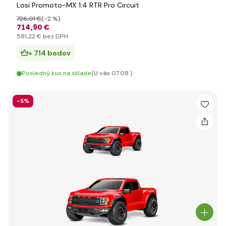
Losi Promoto-MX 1:4 RTR Pro Circuit
726
,01 €
(-2 %)
714
,90 €
581
,22 €
bez DPH
+ 714 bodov
Posledný kus na sklade
(U vás 07.08.)
-5%