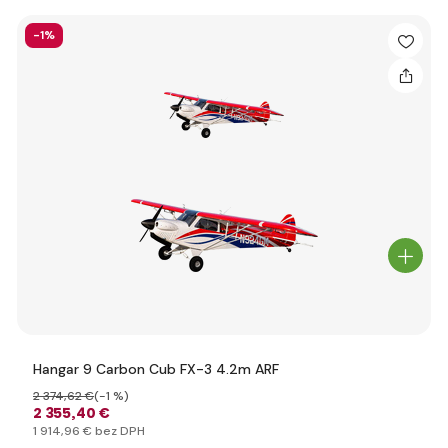
-1%
Hangar 9 Carbon Cub FX-3 4.2m ARF
2 374
,62 €
(-1 %)
2 355
,40 €
1 914
,96 €
bez DPH