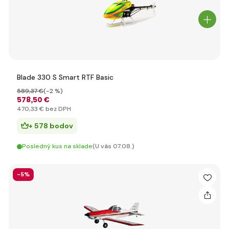
Blade 330 S Smart RTF Basic
589
,37 €
(-2 %)
578
,50 €
470
,33 €
bez DPH
+ 578 bodov
Posledný kus na sklade
(U vás 07.08.)
-5%