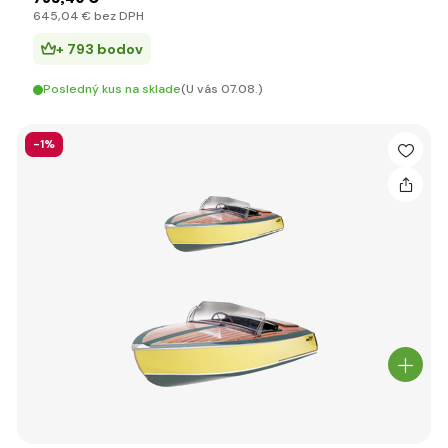
645
,04 €
bez DPH
+ 793 bodov
Posledný kus na sklade
(U vás 07.08.)
-1%