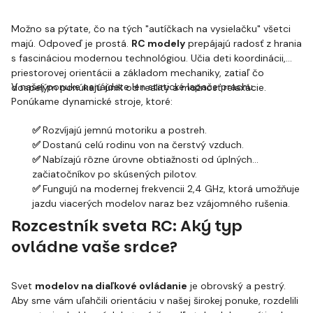
Možno sa pýtate, čo na tých "autíčkach na vysielačku" všetci
majú. Odpoveď je prostá.
RC modely
prepájajú radosť z hrania
s fascináciou modernou technológiou. Učia deti koordinácii,
priestorovej orientácii a základom mechaniky, zatiaľ čo
V našej ponuke nenájdete len statické lapače prachu.
dospelým ponúkajú únik od reality a možnosť relaxácie.
Ponúkame dynamické stroje, ktoré:
✅
Rozvíjajú jemnú motoriku a postreh.
✅
Dostanú celú rodinu von na čerstvý vzduch.
✅
Nabízajú rôzne úrovne obtiažnosti od úplných
začiatočníkov po skúsených pilotov.
✅
Fungujú na modernej frekvencii 2,4 GHz, ktorá umožňuje
jazdu viacerých modelov naraz bez vzájomného rušenia.
Rozcestník sveta RC: Aký typ
ovládne vaše srdce?
Svet
modelov na diaľkové ovládanie
je obrovský a pestrý.
Aby sme vám uľahčili orientáciu v našej širokej ponuke, rozdelili