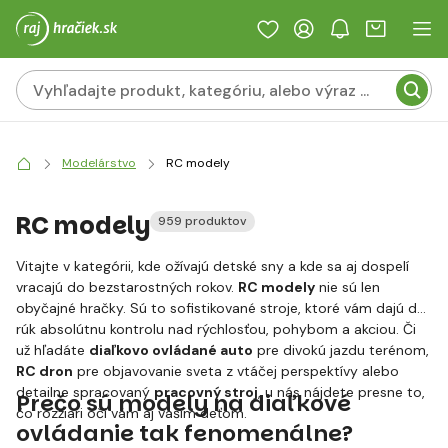
Modelárstvo
RC modely
RC modely
959 produktov
Vitajte v kategórii, kde ožívajú detské sny a kde sa aj dospelí
vracajú do bezstarostných rokov.
RC modely
nie sú len
obyčajné hračky. Sú to sofistikované stroje, ktoré vám dajú do
rúk absolútnu kontrolu nad rýchlosťou, pohybom a akciou. Či
už hľadáte
diaľkovo ovládané auto
pre divokú jazdu terénom,
RC dron
pre objavovanie sveta z vtáčej perspektívy alebo
detailne spracovaný
pracovný stroj
, u nás nájdete presne to,
Prečo sú modely na diaľkové
čo rozžiari oči vám aj vašim deťom.
ovládanie tak fenomenálne?