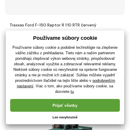
Traxxas Ford F-150 Raptor R 1:10 RTR červený
636
,32 €
(-5 %)
606
,80 €
493
,33 €
bez DPH
+ 606 bodov
Posledný kus na sklade
(U vás 07.08.)
-1%