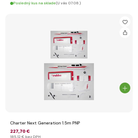
Posledný kus na sklade
(U vás 07.08.)
Charter Next Generation 1.5m PNP
227
,70 €
185
,12 €
bez DPH