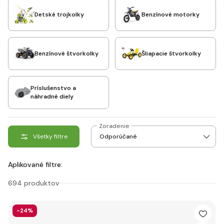
Detské trojkolky
Benzínové motorky
Benzínové štvorkolky
Šliapacie štvorkolky
Príslušenstvo a
náhradné diely
Zoradenie
Všetky filtre
Aplikované filtre:
694 produktov
-24%