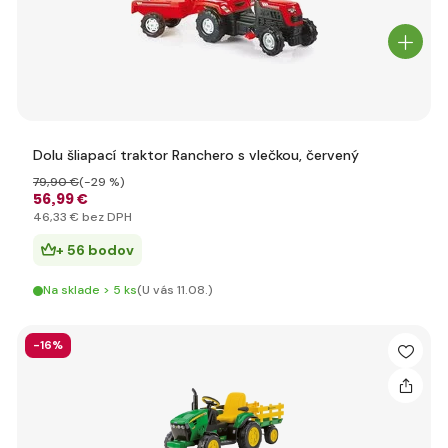
Dolu šliapací traktor Ranchero s vlečkou, červený
79
,90 €
(-29 %)
56
,99 €
46
,33 €
bez DPH
+ 56 bodov
Na sklade > 5 ks
(U vás 11.08.)
-16%