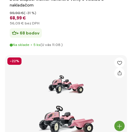
nakladačom
99
,90 €
(-31 %)
68
,99 €
56
,09 €
bez DPH
+ 68 bodov
Na sklade > 5 ks
(U vás 11.08.)
-22%