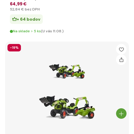
64
,99 €
52
,84 €
bez DPH
+ 64 bodov
Na sklade > 5 ks
(U vás 11.08.)
-19%