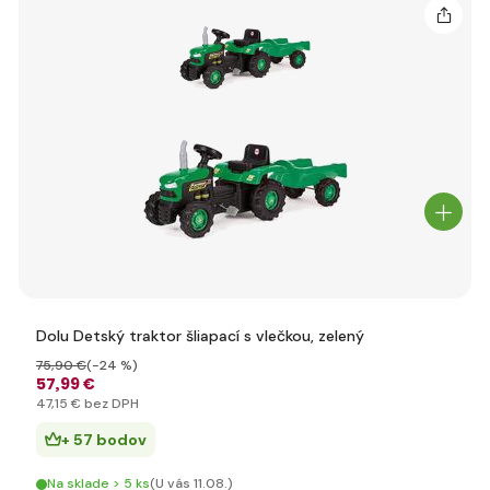
Dolu Detský traktor šliapací s vlečkou, zelený
75
,90 €
(-24 %)
57
,99 €
47
,15 €
bez DPH
+ 57 bodov
Na sklade > 5 ks
(U vás 11.08.)