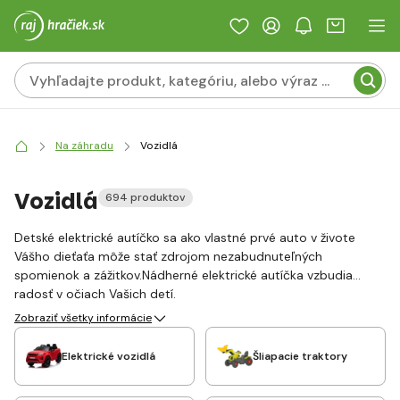
Na záhradu
Vozidlá
Vozidlá
694 produktov
Detské elektrické autíčko sa ako vlastné prvé auto v živote
Vášho dieťaťa môže stať zdrojom nezabudnuteľných
spomienok a zážitkov.Nádherné elektrické autíčka vzbudia
radosť v očiach Vašich detí.
Zobraziť všetky informácie
Elektrické vozidlá
Šliapacie traktory