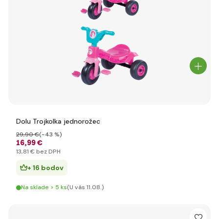
Dolu Trojkolka jednorožec
29
,90 €
(-43 %)
16
,99 €
13
,81 €
bez DPH
+ 16 bodov
Na sklade > 5 ks
(U vás 11.08.)