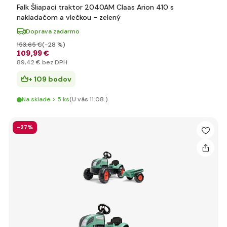
Falk Šliapací traktor 2040AM Claas Arion 410 s
nakladačom a vlečkou - zelený
Doprava zadarmo
153
,65 €
(-28 %)
109
,99 €
89
,42 €
bez DPH
+ 109 bodov
Na sklade > 5 ks
(U vás 11.08.)
-27%