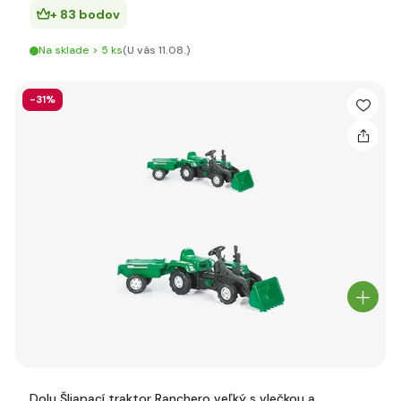
+ 83 bodov
Na sklade > 5 ks
(U vás 11.08.)
-31%
Dolu Šliapací traktor Ranchero veľký s vlečkou a