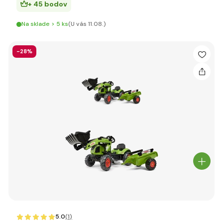
+ 45 bodov
Na sklade > 5 ks
(U vás 11.08.)
-28%
5.0
(1
)