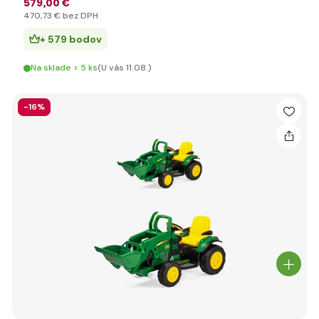
579
,00 €
470
,73 €
bez DPH
+ 579 bodov
Na sklade > 5 ks
(U vás 11.08.)
-16%