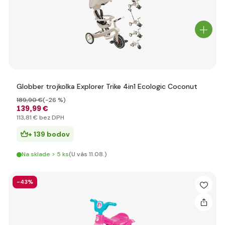
Globber trojkolka Explorer Trike 4in1 Ecologic Coconut
189
,90 €
(-26 %)
139
,99 €
113
,81 €
bez DPH
+ 139 bodov
Na sklade > 5 ks
(U vás 11.08.)
-43%