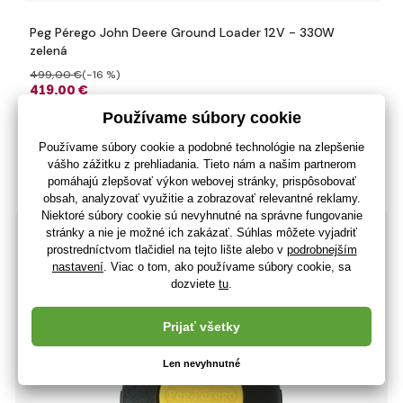
Peg Pérego John Deere Ground Loader 12V - 330W
zelená
499
,00 €
(-16 %)
419
,00 €
340
,65 €
bez DPH
+ 419 bodov
Na sklade > 5 ks
(U vás 11.08.)
-41%