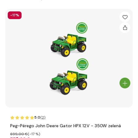
-17%
5.0
(2
)
Peg-Pérego John Deere Gator HPX 12V - 350W zelená
699
,00 €
(-17 %)