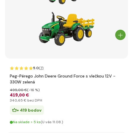
5.0
(7
)
Peg-Pérego John Deere Ground Force s vlečkou 12V -
330W zelená
499
,00 €
(-16 %)
419
,00 €
340
,65 €
bez DPH
+ 419 bodov
Na sklade > 5 ks
(U vás 11.08.)