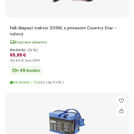
Falk šliapací traktor 2056L s prívesom Country Star -
ružový
Doprava zadarmo
89
,90 €
(-22 %)
69
,99 €
56
,90 €
bez DPH
+ 69 bodov
Na sklade > 5 ks
(U vás 11.08.)