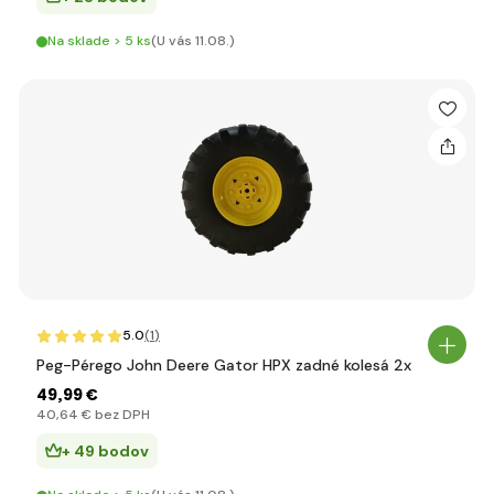
Na sklade > 5 ks
(U vás 11.08.)
5.0
(1
)
Peg-Pérego John Deere Gator HPX zadné kolesá 2x
49
,99 €
40
,64 €
bez DPH
+ 49 bodov