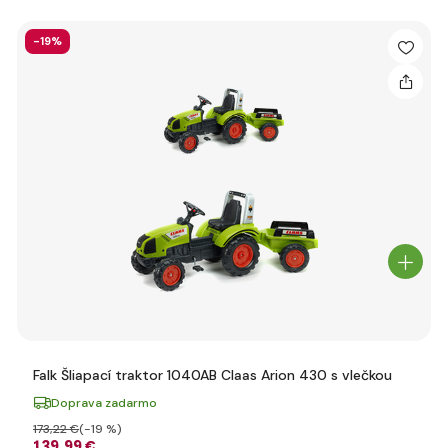
-19%
Falk Šliapací traktor 1040AB Claas Arion 430 s vlečkou
Doprava zadarmo
173
,22 €
(-19 %)
139
,99 €