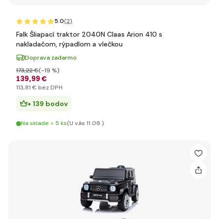
5.0
(2
)
Falk Šliapací traktor 2040N Claas Arion 410 s
nakladačom, rýpadlom a vlečkou
Doprava zadarmo
173
,22 €
(-19 %)
139
,99 €
113
,81 €
bez DPH
+ 139 bodov
Na sklade > 5 ks
(U vás 11.08.)