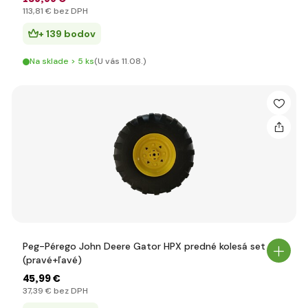
113
,81 €
bez DPH
+ 139 bodov
Na sklade > 5 ks
(U vás 11.08.)
Peg-Pérego John Deere Gator HPX predné kolesá set 2x
(pravé+ľavé)
45
,99 €
37
,39 €
bez DPH