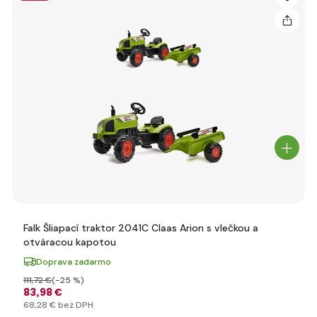
Falk Šliapací traktor 2041C Claas Arion s vlečkou a
otváracou kapotou
Doprava zadarmo
111
,72 €
(-25 %)
83
,98 €
68
,28 €
bez DPH