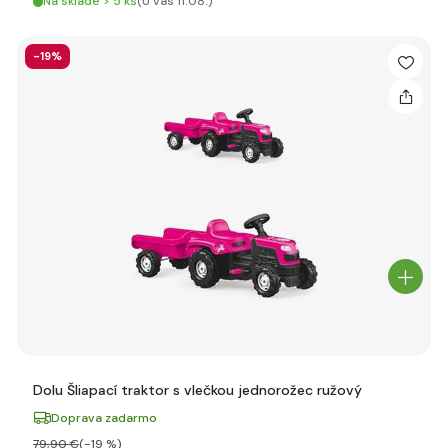
Na sklade > 5 ks
(U vás 11.08.)
-19%
Dolu Šliapací traktor s vlečkou jednorožec ružový
Doprava zadarmo
79
,90 €
(-19 %)