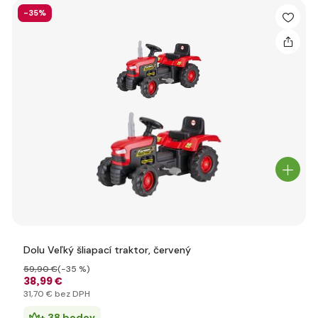
-35%
Dolu Veľký šliapací traktor, červený
59
,90 €
(-35 %)
38
,99 €
31
,70 €
bez DPH
+ 38 bodov