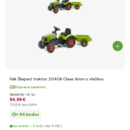
Falk Šliapací traktor 2040A Claas Arion s vlečkou
Doprava zadarmo
112
,65 €
(-16 %)
94
,99 €
77
,23 €
bez DPH
+ 94 bodov
Na sklade > 5 ks
(U vás 11.08.)