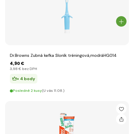
Dr.Browns Zubná kefka Sloník tréningová,modráHG014
4
,90 €
3
,98 €
bez DPH
+ 4 body
Posledné 2 kusy
(U vás 11.08.)