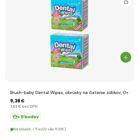
Brush-baby Dental Wipes, obrúsky na čistenie zúbkov, 0+
9
,38 €
7
,63 €
bez DPH
+ 9 bodov
Na sklade > 5 ks
(U vás 11.08.)