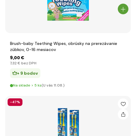
Brush-baby Teething Wipes, obrúsky na prerezávanie
zúbkov, 0-16 mesiacov
9
,00 €
7
,32 €
bez DPH
+ 9 bodov
Na sklade > 5 ks
(U vás 11.08.)
-47%