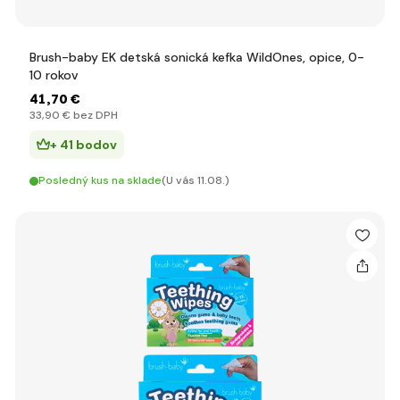
Brush-baby EK detská sonická kefka WildOnes, opice, 0-
10 rokov
41
,70 €
33
,90 €
bez DPH
+ 41 bodov
Posledný kus na sklade
(U vás 11.08.)