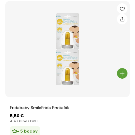
Fridababy SmileFrida Prstiačik
5
,50 €
4
,47 €
bez DPH
+ 5 bodov