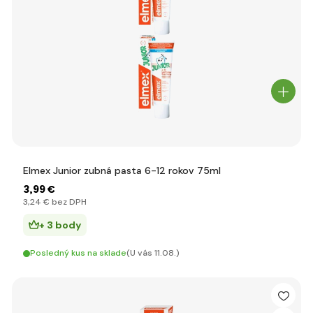
Elmex Junior zubná pasta 6-12 rokov 75ml
3
,99 €
3
,24 €
bez DPH
+ 3 body
Posledný kus na sklade
(U vás 11.08.)