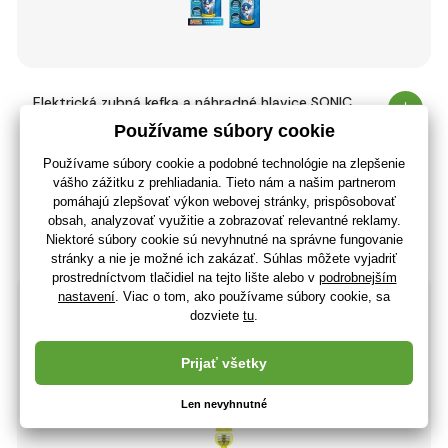
Elektrická zubná kefka a náhradné hlavice SONIC
18
,90 €
(-47 %)
9
,99 €
8
,12 €
bez DPH
+ 9 bodov
3 - 7 dní
(U vás 18.08.)