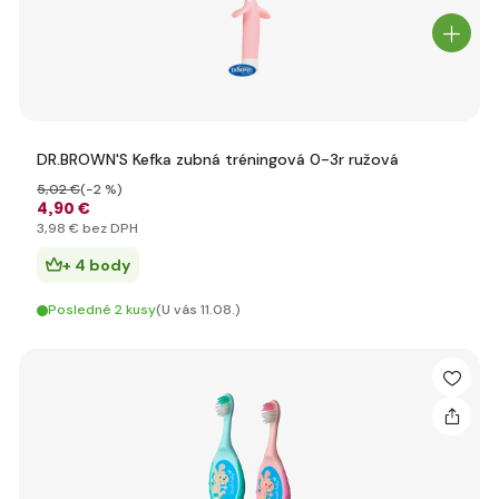
DR.BROWN'S Kefka zubná tréningová 0-3r ružová
5
,02 €
(-2 %)
4
,90 €
3
,98 €
bez DPH
+ 4 body
Posledné 2 kusy
(U vás 11.08.)