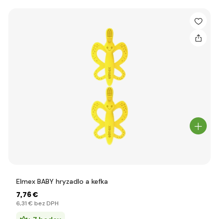
Elmex BABY hryzadlo a kefka
7
,76 €
6
,31 €
bez DPH