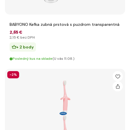
BABYONO Kefka zubná prstová s puzdrom transparentná
2
,65 €
2
,15 €
bez DPH
+ 2 body
Posledný kus na sklade
(U vás 11.08.)
-2%