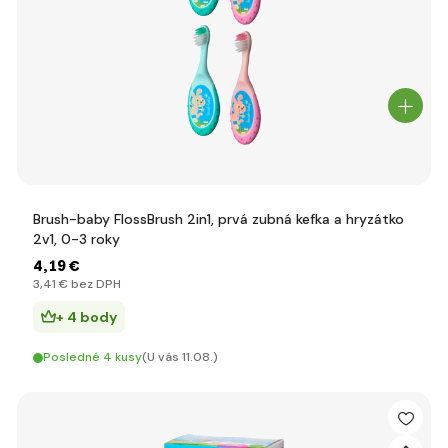
Brush-baby FlossBrush 2in1, prvá zubná kefka a hryzátko
2v1, 0-3 roky
4
,19 €
3
,41 €
bez DPH
+ 4 body
Posledné 4 kusy
(U vás 11.08.)