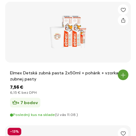
Elmex Detská zubná pasta 2x50ml + pohárik + vzorka
zubnej pasty
7
,56 €
6
,15 €
bez DPH
+ 7 bodov
Posledný kus na sklade
(U vás 11.08.)
-13%