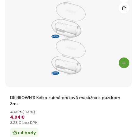
DR.BROWN'S Kefka zubná prstová masážna s puzdrom
3m+
4
,66 €
(-13 %)
4
,04 €
3
,28 €
bez DPH
+ 4 body