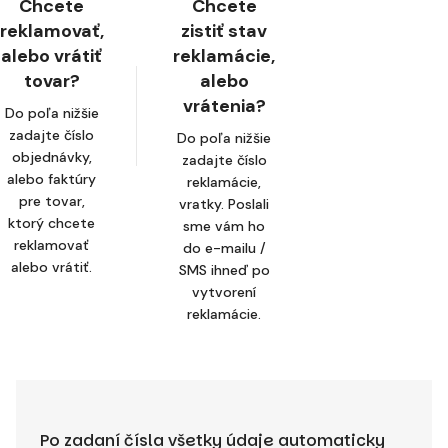
Chcete
Chcete
reklamovať,
zistiť stav
alebo vrátiť
reklamácie,
tovar?
alebo
vrátenia?
Do poľa nižšie
zadajte číslo
Do poľa nižšie
objednávky,
zadajte číslo
alebo faktúry
reklamácie,
pre tovar,
vratky. Poslali
ktorý chcete
sme vám ho
reklamovať
do e-mailu /
alebo vrátiť.
SMS ihneď po
vytvorení
reklamácie.
Po zadaní čísla všetky údaje automaticky