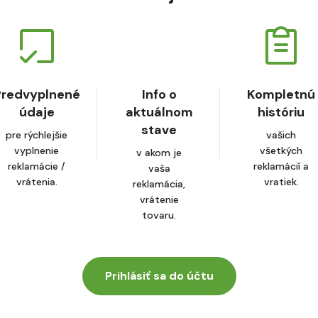
Predvyplnené
Info o
Kompletnú
údaje
aktuálnom
históriu
stave
pre rýchlejšie
vašich
vyplnenie
všetkých
v akom je
reklamácie /
reklamácií a
vaša
vrátenia.
vratiek.
reklamácia,
vrátenie
tovaru.
Prihlásiť sa do účtu