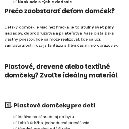
✅
Na sklade a rýchle dodanie
Prečo zaobstarať deťom domček?
Detský domček je viac než hračka, je to
útulný svet plný
nápadov, dobrodružstva a priateľstva
. Vaše dieťa získa
vlastný priestor, kde sa môže realizovať, kde sa učí
samostatnosti, rozvíja fantáziu a trávi čas mimo obrazoviek.
Plastové, drevené alebo textilné
domčeky? Zvoľte ideálny materiál
1️⃣. Plastové domčeky pre deti
✅ Ideálne na záhradu aj do bytu
✅ Ľahká údržba, jednoduché prenášanie
✅ Vhodné pre deti od 1,5 roka