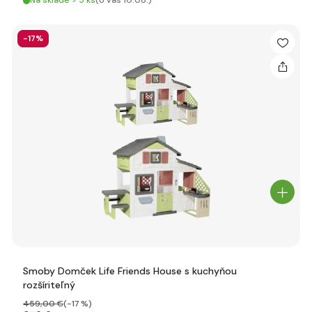
Na sklade > 5 ks
(U vás 10.08.)
-17%
Smoby Domček Life Friends House s kuchyňou
rozšíriteľný
459
,00 €
(-17 %)