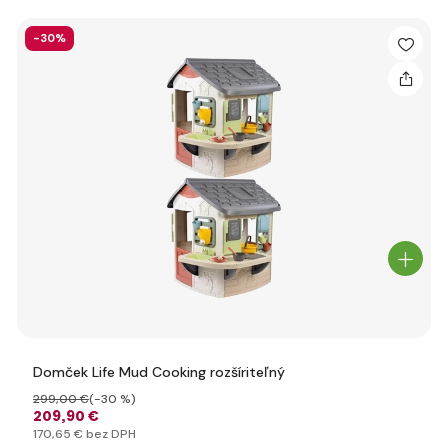
-30%
Domček Life Mud Cooking rozšíriteľný
299
,00 €
(-30 %)
209
,90 €
170
,65 €
bez DPH