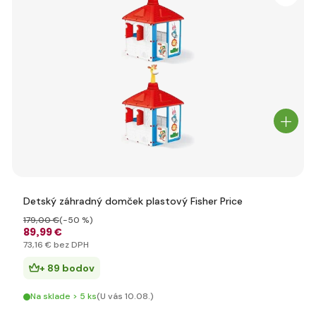
Detský záhradný domček plastový Fisher Price
179
,00 €
(-50 %)
89
,99 €
73
,16 €
bez DPH
+ 89 bodov
Na sklade > 5 ks
(U vás 10.08.)