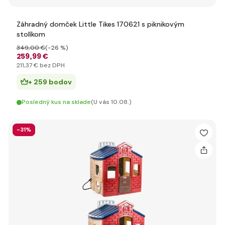
Záhradný domček Little Tikes 170621 s piknikovým
stolíkom
349
,00 €
(-26 %)
259
,99 €
211
,37 €
bez DPH
+ 259 bodov
Posledný kus na sklade
(U vás 10.08.)
-31%