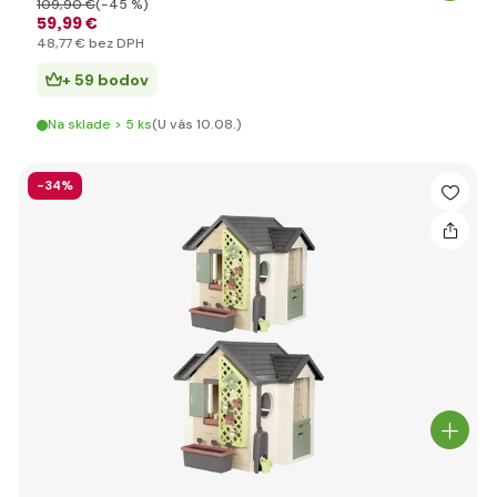
109
,90 €
(-45 %)
59
,99 €
48
,77 €
bez DPH
+ 59 bodov
Na sklade > 5 ks
(U vás 10.08.)
-34%