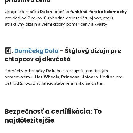
priaznivú cenu
Ukrajinská značka
Doloni
ponúka
funkčné, farebné domčeky
pre deti od 2 rokov. Sú vhodné do interiéru aj von, majú
atraktívny dizajn a veľmi dobrý pomer ceny a kvality.
4️⃣.
Domčeky Dolu
– Štýlový dizajn pre
chlapcov aj dievčatá
Domčeky od značky
Dolu
často zaujmú tematickým
spracovaním –
Hot Wheels, Princess, Unicorn
. Hodí sa pre
deti od 2 rokov, sú ľahké, stabilné a ľahko sa čistia.
Bezpečnosť a certifikácia: To
najdôležitejšie