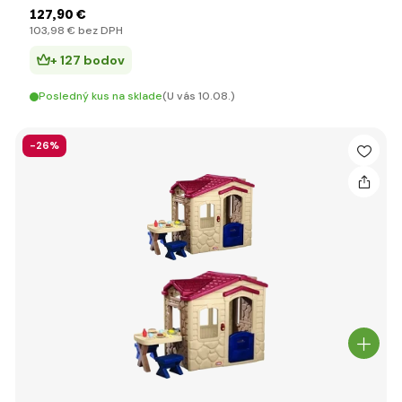
127
,90 €
103
,98 €
bez DPH
+ 127 bodov
Posledný kus na sklade
(U vás 10.08.)
-26%