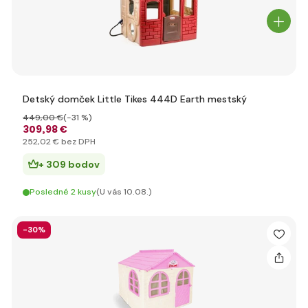
Detský domček Little Tikes 444D Earth mestský
449
,00 €
(-31 %)
309
,98 €
252
,02 €
bez DPH
+ 309 bodov
Posledné 2 kusy
(U vás 10.08.)
-30%