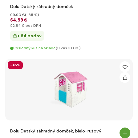
Dolu Detský záhradný domček
99
,90 €
(-35 %)
64
,99 €
52
,84 €
bez DPH
+ 64 bodov
Posledný kus na sklade
(U vás 10.08.)
-45%
Dolu Detský záhradný domček, bielo-ružový