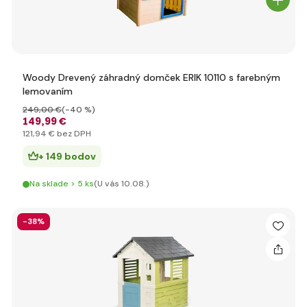
Woody Drevený záhradný domček ERIK 10110 s farebným
lemovaním
249
,00 €
(-40 %)
149
,99 €
121
,94 €
bez DPH
+ 149 bodov
Na sklade > 5 ks
(U vás 10.08.)
-38%