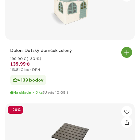
Doloni Detský domček zelený
199
,90 €
(-30 %)
139
,99 €
113
,81 €
bez DPH
+ 139 bodov
Na sklade > 5 ks
(U vás 10.08.)
-26%