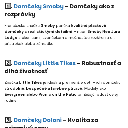
1️⃣.
Domčeky Smoby
– Domčeky ako z
rozprávky
Francúzska značka
Smoby
ponúka
kvalitné plastové
domčeky s realistickými detailmi
– napr.
Smoby Neo Jura
Lodge
s okenicami, zvončekom a možnosťou rozšírenia o
prístrešok alebo záhradku.
2️⃣.
Domčeky Little Tikes
– Robustnosť a
dlhá životnosť
Značka
Little Tikes
je ideálna pre menšie deti – ich domčeky
sú
odolné, bezpečné a farebne pútavé
. Modely ako
Evergreen alebo Picnic on the Patio
prinášajú radosť celej
rodine.
3️⃣.
Domčeky Doloni
– Kvalita za