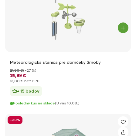
Meteorologická stanica pre domčeky Smoby
21
,90 €
(-27 %)
15
,99 €
13
,00 €
bez DPH
+ 15 bodov
Posledný kus na sklade
(U vás 10.08.)
-30%