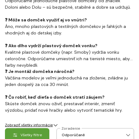
Odporúčame jednoduché plastové domčeky od značiek
Doloni alebo Dolu – sú bezpečné, stabilné a dobre sa udržujú.
❓ Môže sa domček využiť aj vo vnútri?
Áno, mnoho plastových a textilných domčekov je ľahkých a
vhodných aj do detskej izby.
❓ Ako dlho vydrží plastový domček vonku?
Kvalitné plastové domčeky (napr. Smoby) vydržia vonku
celoročne. Odporúčame umiestniť ich na tienisté miesto, aby
farby nevybledli.
❓ Je montáž domčeka náročná?
Väčšina modelov je veľmi jednoduchá na zloženie, zvládne ju
jeden dospelý za cca 30 minút.
❓ Čo robiť, keď dieťa o domček stratí záujem?
Skúste domček znovu oživiť, prestavať interiér, zmeniť
výzdobu, pridať nové hračky alebo vytvoriť tematické hry.
Zobraziť všetky informácie
Zoradenie
Všetky filtre