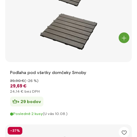
Podlaha pod všetky domčeky Smoby
39
,90 €
(-26 %)
29
,69 €
24
,14 €
bez DPH
+ 29 bodov
Posledné 2 kusy
(U vás 10.08.)
-37%