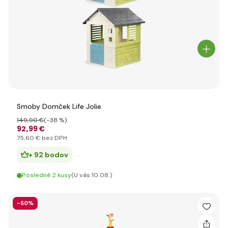
Smoby Domček Life Jolie
149
,90 €
(-38 %)
92
,99 €
75
,60 €
bez DPH
+ 92 bodov
Posledné 2 kusy
(U vás 10.08.)
-50%