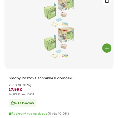
Smoby Poštová schránka k domčeku
21
,90 €
(-18 %)
17
,99 €
14
,63 €
bez DPH
+ 17 bodov
Posledný kus na sklade
(U vás 10.08.)