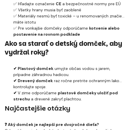
✅ Hľadajte označenie
CE
a bezpečnostné normy pre EÚ
✅ Všetky hrany musia byť zaoblené
✅ Materiály nesmú byť toxické – u renomovaných značiek
máte istotu
✅ Pre vonkajšie domčeky odporúčame
kotvenie alebo
postavenie na rovnom podklade
Ako sa starať o detský domček, aby
vydržal roky?
✔ Plastový domček
umyjte občas vodou s jarem,
prípadne záhradnou hadicou.
✔ Drevený domček
raz ročne pretrite ochranným lakom,
kontrolujte spoje.
✔
V zime odporúčame
plastové domčeky uložiť pod
strechu
a drevené zakryť plachtou.
Najčastejšie otázky
❓ Aký domček je najlepší pre dvojročné dieťa?