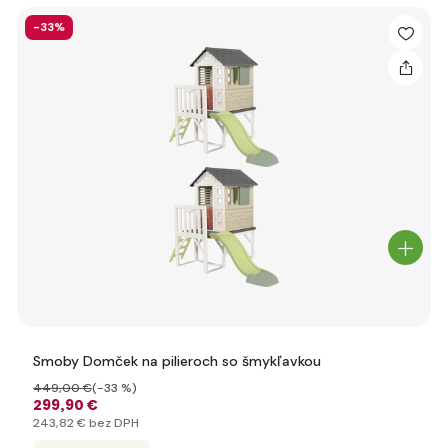
-33%
Smoby Domček na pilieroch so šmykľavkou
449
,00 €
(-33 %)
299
,90 €
243
,82 €
bez DPH