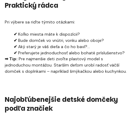
Praktický rádca
Pri výbere sa riďte týmito otázkami:
✔
Koľko miesta máte k dispozícii?
✔
Bude domček vo vnútri, vonku alebo oboje?
✔
Aký starý je váš dieťa a čo ho baví?
✔
Preferujete jednoduchosť alebo bohaté príslušenstvo?
➡ Tip:
Pre najmenšie deti zvoľte plastový model s
jednoduchou montážou. Starším deťom urobí radosť väčší
domček s doplnkami – napríklad šmýkačkou alebo kuchynkou.
Najobľúbenejšie detské domčeky
podľa značiek