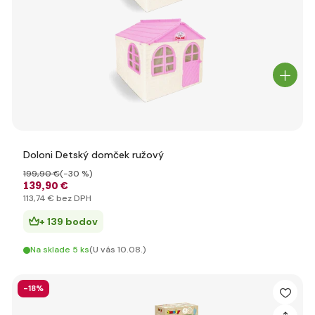
Doloni Detský domček ružový
199
,90 €
(-30 %)
139
,90 €
113
,74 €
bez DPH
+ 139 bodov
Na sklade 5 ks
(U vás 10.08.)
-18%