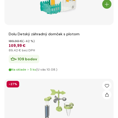
Dolu Detský záhradný domček s plotom
189
,90 €
(-42 %)
109
,99 €
89
,42 €
bez DPH
+ 109 bodov
Na sklade > 5 ks
(U vás 10.08.)
-27%