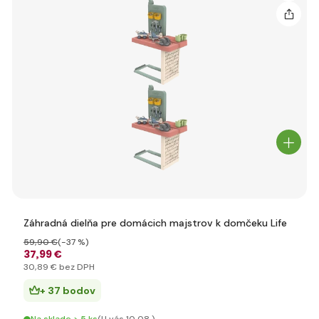
Záhradná dielňa pre domácich majstrov k domčeku Life
59
,90 €
(-37 %)
37
,99 €
30
,89 €
bez DPH
+ 37 bodov