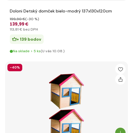
Doloni Detský domček bielo-modrý 137x130x120cm
199
,90 €
(-30 %)
139
,99 €
113
,81 €
bez DPH
+ 139 bodov
Na sklade > 5 ks
(U vás 10.08.)
-40%