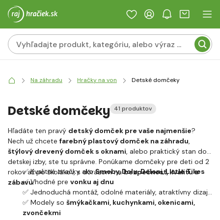
Na záhradu
Hračky na von
Detské domčeky
Detské domčeky
41 produktov
Hľadáte ten pravý
detský domček pre vaše najmenšie
?
Nech už chcete
farebný plastový domček na záhradu
,
štýlový drevený domček s oknami
, alebo praktický stan do
detskej izby, ste tu správne. Ponúkame domčeky pre deti od 2
✅ Kvalitné značky ako
Smoby, Dolu, Doloni, Little Tikes
rokov až po školákov, s dôrazom na
bezpečnosť, kvalitu a
✅ Vhodné pre
vonku aj dnu
zábavu
.
✅ Jednoduchá montáž, odolné materiály, atraktívny dizajn
✅ Modely so
šmýkačkami, kuchynkami, okenicami,
zvončekmi