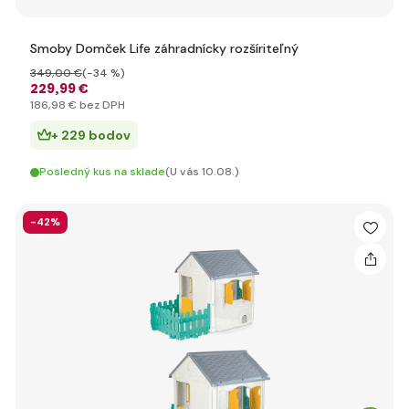
Smoby Domček Life záhradnícky rozšíriteľný
349
,00 €
(-34 %)
229
,99 €
186
,98 €
bez DPH
+ 229 bodov
Posledný kus na sklade
(U vás 10.08.)
-42%