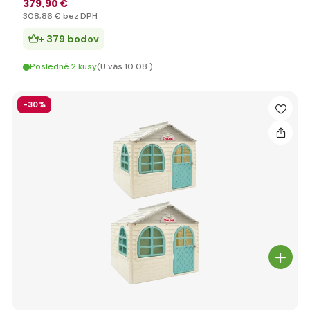
379
,90 €
308
,86 €
bez DPH
+ 379 bodov
Posledné 2 kusy
(U vás 10.08.)
-30%