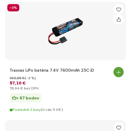
-3%
Traxxas LiPo batéria 7.4V 7600mAh 25C iD
100
,35 €
(-3 %)
97
,10 €
78
,94 €
bez DPH
+ 97 bodov
Posledné 2 kusy
(U vás 11.08.)