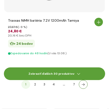
Traxxas NiMH batéria 7.2V 1200mAh Tamiya
27
,37 €
(-9 %)
24
,80 €
20
,16 €
bez DPH
+ 24 bodov
Expedovanie do 48 hodín
(U vás 13.08.)
Zobraziť ďalších 30 produktov
1
2
3
4
…
7