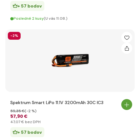
+ 57 bodov
Posledné 2 kusy
(U vás 11.08.)
-2%
Spektrum Smart LiPo 11.1V 3200mAh 30C IC3
59
,35 €
(-2 %)
57
,90 €
47
,07 €
bez DPH
+ 57 bodov