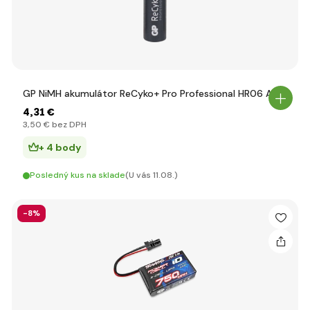
GP NiMH akumulátor ReCyko+ Pro Professional HR06 AA
4
,31 €
3
,50 €
bez DPH
+ 4 body
Posledný kus na sklade
(U vás 11.08.)
-8%