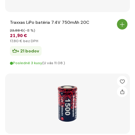
Traxxas LiPo batéria 7.4V 750mAh 20C
23
,88 €
(-8 %)
21
,90 €
17
,80 €
bez DPH
+ 21 bodov
Posledné 3 kusy
(U vás 11.08.)