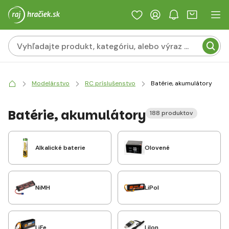
Modelárstvo
RC príslušenstvo
Batérie, akumulátory
Batérie, akumulátory
188 produktov
Alkalické baterie
Olovené
NiMH
LiPol
LiFe
LiIon