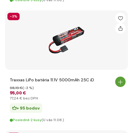
Posledné 3 kusy
(U vás 11.08.)
-3%
Traxxas LiPo batéria 11.1V 5000mAh 25C iD
98
,19 €
(-3 %)
95
,00 €
77
,24 €
bez DPH
+ 95 bodov
Posledné 2 kusy
(U vás 11.08.)