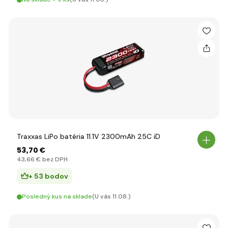
Traxxas LiPo batéria 11.1V 2300mAh 25C iD
53
,70 €
43
,66 €
bez DPH
+ 53 bodov
Posledný kus na sklade
(U vás 11.08.)