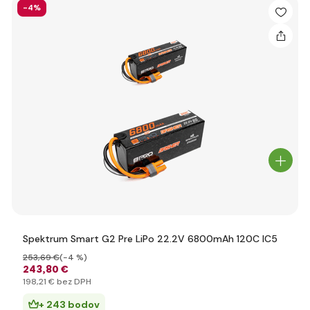
-4%
Spektrum Smart G2 Pre LiPo 22.2V 6800mAh 120C IC5
253
,69 €
(-4 %)
243
,80 €
198
,21 €
bez DPH
+ 243 bodov