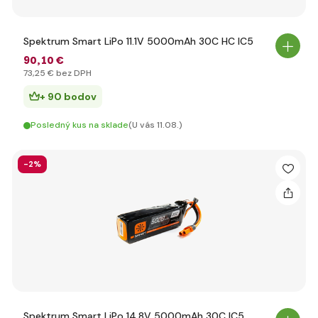
Spektrum Smart LiPo 11.1V 5000mAh 30C HC IC5
90
,10 €
73
,25 €
bez DPH
+ 90 bodov
Posledný kus na sklade
(U vás 11.08.)
-2%
Spektrum Smart LiPo 14.8V 5000mAh 30C IC5