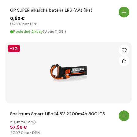
GP SUPER alkalická batéria LR6 (AA) (1ks)
0
,90 €
0
,73 €
bez DPH
Posledné 2 kusy
(U vás 11.08.)
-2%
Spektrum Smart LiPo 14.8V 2200mAh 50C IC3
59
,35 €
(-2 %)
57
,90 €
47
,07 €
bez DPH