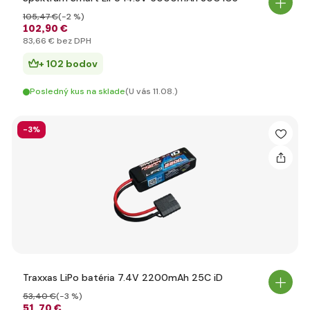
105
,47 €
(-2 %)
102
,90 €
83
,66 €
bez DPH
+ 102 bodov
Posledný kus na sklade
(U vás 11.08.)
-3%
Traxxas LiPo batéria 7.4V 2200mAh 25C iD
53
,40 €
(-3 %)
51
,70 €