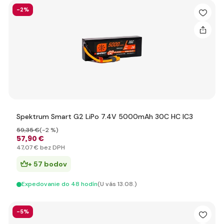
-2%
Spektrum Smart G2 LiPo 7.4V 5000mAh 30C HC IC3
59
,35 €
(-2 %)
57
,90 €
47
,07 €
bez DPH
+ 57 bodov
Expedovanie do 48 hodín
(U vás 13.08.)
-5%