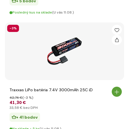
+ 5 bodov
Posledný kus na sklade
(U vás 11.08.)
-3%
Traxxas LiPo batéria 7.4V 3000mAh 25C iD
42
,74 €
(-3 %)
41
,30 €
33
,58 €
bez DPH
+ 41 bodov
Na sklade > 5 ks
(U vás 11.08.)