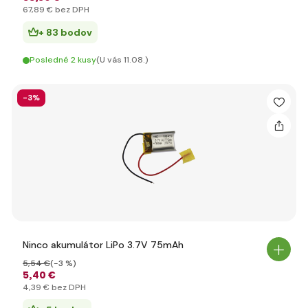
67
,89 €
bez DPH
+ 83 bodov
Posledné 2 kusy
(U vás 11.08.)
-3%
Ninco akumulátor LiPo 3.7V 75mAh
5
,54 €
(-3 %)
5
,40 €
4
,39 €
bez DPH