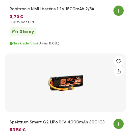
Robitronic NiMH batéria 1.2V 1500mAh 2/3A
3
,70 €
3
,01 €
bez DPH
+ 3 body
Na sklade 5 ks
(U vás 11.08.)
Spektrum Smart G2 LiPo 11.1V 4000mAh 30C IC3
83
,50 €