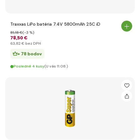
Traxxas LiPo batéria 7.4V 5800mAh 25C iD
81
,18 €
(-3 %)
78
,50 €
63
,82 €
bez DPH
+ 78 bodov
Posledné 4 kusy
(U vás 11.08.)