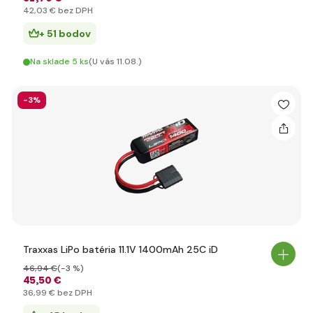
42
,03 €
bez DPH
+ 51 bodov
Na sklade 5 ks
(U vás 11.08.)
-3%
Traxxas LiPo batéria 11.1V 1400mAh 25C iD
46
,94 €
(-3 %)
45
,50 €
36
,99 €
bez DPH