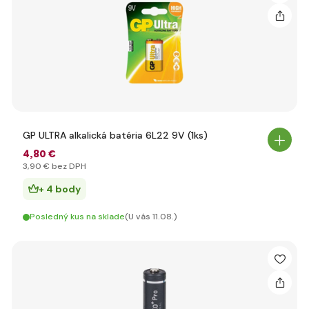
GP ULTRA alkalická batéria 6L22 9V (1ks)
4
,80 €
3
,90 €
bez DPH
+ 4 body
Posledný kus na sklade
(U vás 11.08.)