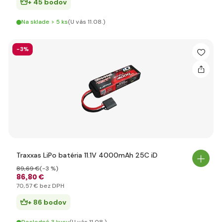
+ 45 bodov
Na sklade > 5 ks
(U vás 11.08.)
-3%
Traxxas LiPo batéria 11.1V 4000mAh 25C iD
89
,69 €
(-3 %)
86
,80 €
70
,57 €
bez DPH
+ 86 bodov