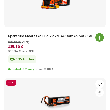
Spektrum Smart G2 LiPo 22.2V 4000mAh 50C IC5
138
,38 €
(-2 %)
135
,10 €
109
,84 €
bez DPH
+ 135 bodov
Posledné 2 kusy
(U vás 11.08.)
-3%