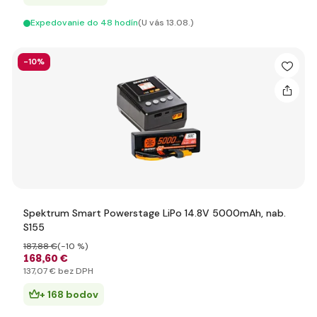
Expedovanie do 48 hodín
(U vás 13.08.)
-10%
Spektrum Smart Powerstage LiPo 14.8V 5000mAh, nab.
S155
187
,88 €
(-10 %)
168
,60 €
137
,07 €
bez DPH
+ 168 bodov