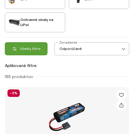
Ochranné obaly na
LiPol
Zoradenie
Všetky filtre
Aplikované filtre:
188 produktov
-3%