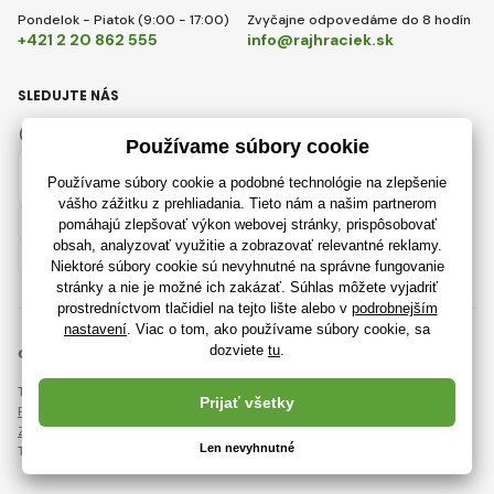
Pondelok - Piatok (9:00 - 17:00)
Zvyčajne odpovedáme do 8 hodín
+421 2 20 862 555
info@rajhraciek.sk
SLEDUJTE NÁS
Facebook
Instagram
Slovensky
© 2018 - 2026 RajHraciek.sk, Všetky práva vyhradené
Táto stránka je chránená pomocou reCAPTCHA a uplatňujú sa
Pravidlá ochrany osobných údajov
spoločnosti Google a ich
Zmluvné podmienky
.
Tvorba výkonných internetových obchodov od
RIESENIA