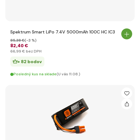
Spektrum Smart LiPo 7.4V 5000mAh 100C HC IC3
85
,38 €
(-3 %)
82
,40 €
66
,99 €
bez DPH
+ 82 bodov
Posledný kus na sklade
(U vás 11.08.)