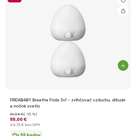
FRIDABABY Breathe Frida 3v1 - zvlhčovač vzduchu, difuzér
a nočné svetlo
61
,04 €
(-10 %)
55
,00 €
44
,72 €
bez DPH
+ 55 bodov