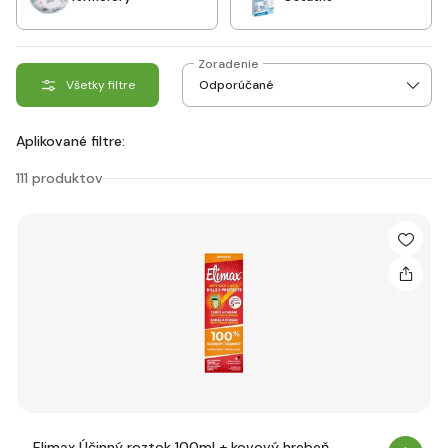
Zoradenie
Všetky filtre
Aplikované filtre:
111 produktov
Elimax Účinný roztok 100ml + kovový hrebeň