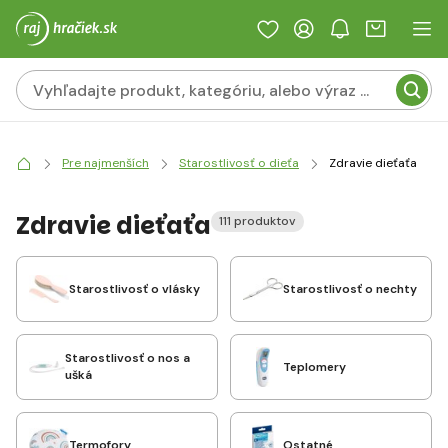
Pre najmenších
Starostlivosť o dieťa
Zdravie dieťaťa
Zdravie dieťaťa
111 produktov
Starostlivosť o vlásky
Starostlivosť o nechty
Starostlivosť o nos a
Teplomery
ušká
Termofory
Ostatné