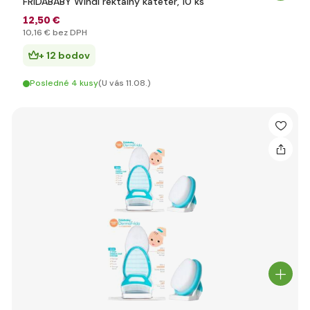
FRIDABABY Windi rektálny katéter, 10 ks
12
,50 €
10
,16 €
bez DPH
+ 12 bodov
Posledné 4 kusy
(U vás 11.08.)