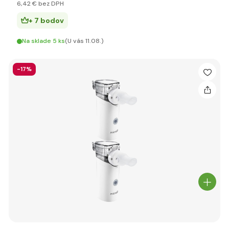
6
,42 €
bez DPH
+ 7 bodov
Na sklade 5 ks
(U vás 11.08.)
-17%