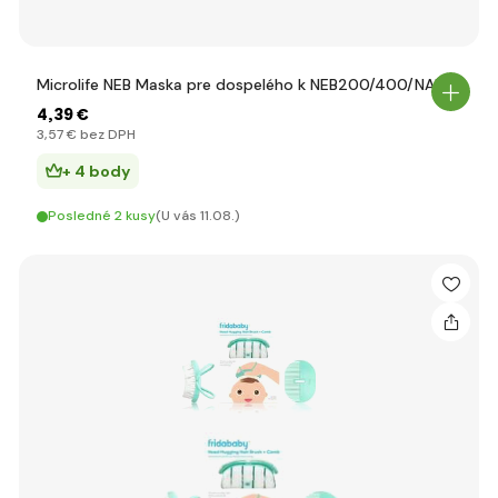
Microlife NEB Maska pre dospelého k NEB200/400/NANO
4
,39 €
3
,57 €
bez DPH
+ 4 body
Posledné 2 kusy
(U vás 11.08.)