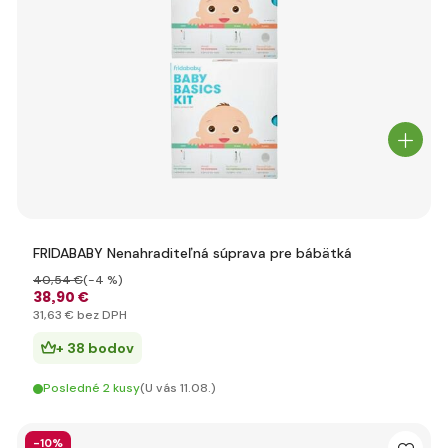
FRIDABABY Nenahraditeľná súprava pre bábätká
40
,54 €
(-4 %)
38
,90 €
31
,63 €
bez DPH
+ 38 bodov
Posledné 2 kusy
(U vás 11.08.)
-10%