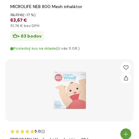
MICROLIFE NEB 800 Mesh inhalátor
76
,77 €
(-17 %)
63
,67 €
51
,76 €
bez DPH
+ 63 bodov
Posledný kus na sklade
(U vás 11.08.)
5.0
(1
)