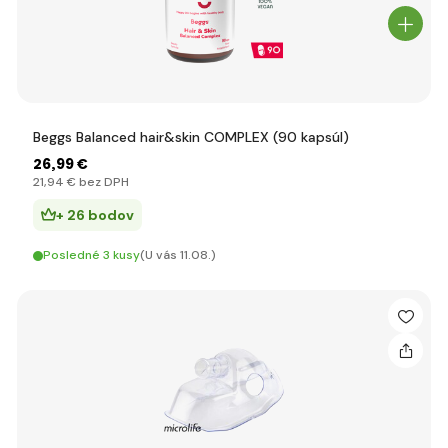
Beggs Balanced hair&skin COMPLEX (90 kapsúl)
26
,99 €
21
,94 €
bez DPH
+ 26 bodov
Posledné 3 kusy
(U vás 11.08.)