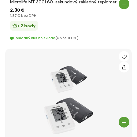
Microlife MT 3001 60-sekundový základný teplomer
2
,30 €
1
,87 €
bez DPH
+ 2 body
Posledný kus na sklade
(U vás 11.08.)