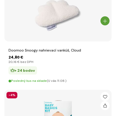
Doomoo Snoogy nahrievací vankúš, Cloud
24
,80 €
20
,16 €
bez DPH
+ 24 bodov
Posledný kus na sklade
(U vás 11.08.)
-4%