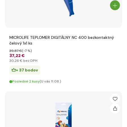
MICROLIFE TEPLOMER DIGITÁLNY NC 400 bezkontaktný
čelový 1x1 ks
39
,87 €
(-7 %)
37
,22 €
30
,26 €
bez DPH
+ 37 bodov
Posledné 2 kusy
(U vás 11.08.)