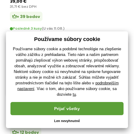
39
,00 €
31
,71 €
bez DPH
+ 39 bodov
Posledné 3 kusy
(U vás 11.08.)
Lanaform Filoo cumlíkový teplomer
12
,84 €
10
,44 €
bez DPH
+ 12 bodov