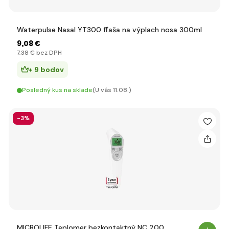
Waterpulse Nasal YT300 fľaša na výplach nosa 300ml
9
,08 €
7
,38 €
bez DPH
+ 9 bodov
Posledný kus na sklade
(U vás 11.08.)
-3%
MICROLIFE Teplomer bezkontaktný NC 200