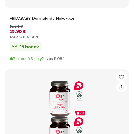
FRIDABABY DermaFrida FlakeFixer
15
,94 €
15
,90 €
12
,93 €
bez DPH
+ 15 bodov
Posledné 3 kusy
(U vás 11.08.)