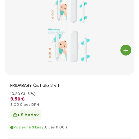
FRIDABABY Čistidlo 3 v 1
10
,20 €
(-3 %)
9
,90 €
8
,05 €
bez DPH
+ 9 bodov
Posledné 3 kusy
(U vás 11.08.)