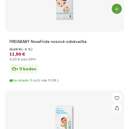
FRIDABABY NoseFrida nosová odsávačka
12
,25 €
(-6 %)
11
,50 €
9
,35 €
bez DPH
+ 11 bodov
Na sklade 5 ks
(U vás 11.08.)