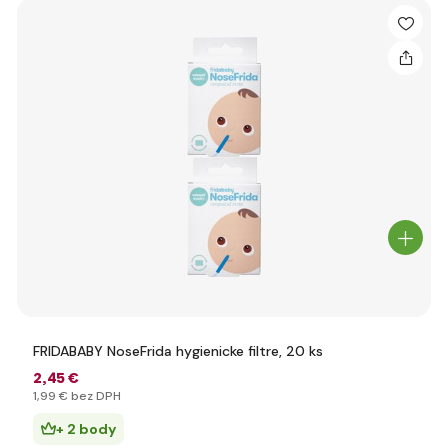
FRIDABABY NoseFrida hygienicke filtre, 20 ks
2
,45 €
1
,99 €
bez DPH
+ 2 body