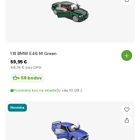
1:18 BMW E46 M Green
59
,95 €
48
,74 €
bez DPH
+ 59 bodov
Posledný kus na sklade
(U vás 10.08.)
Novinka