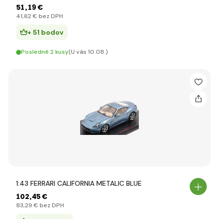
51
,19 €
41
,62 €
bez DPH
+ 51 bodov
Posledné 2 kusy
(U vás 10.08.)
1:43 FERRARI CALIFORNIA METALIC BLUE
102
,45 €
83
,29 €
bez DPH