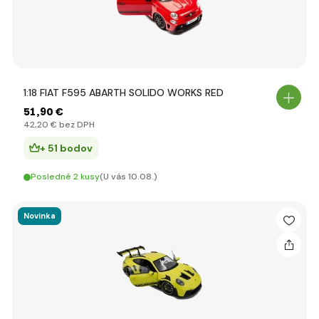
1:18 FIAT F595 ABARTH SOLIDO WORKS RED
51
,90 €
42
,20 €
bez DPH
+ 51 bodov
Posledné 2 kusy
(U vás 10.08.)
Novinka