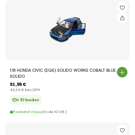
1:18 HONDA CIVIC (EG6) SOLIDO WORKS COBALT BLUE -
SOLIDO
51
,95 €
42
,24 €
bez DPH
+ 51 bodov
Posledné 2 kusy
(U vás 10.08.)