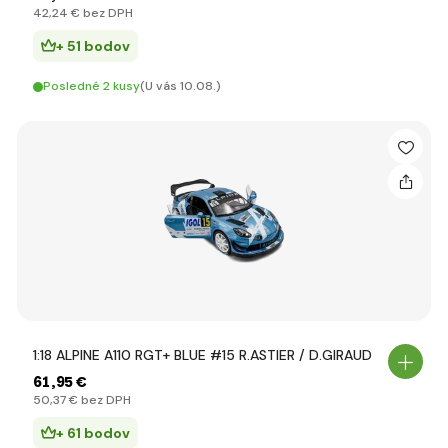
42
,24 €
bez DPH
+ 51 bodov
Posledné 2 kusy
(U vás 10.08.)
1:18 ALPINE A110 RGT+ BLUE #15 R.ASTIER / D.GIRAUD
61
,95 €
50
,37 €
bez DPH
+ 61 bodov