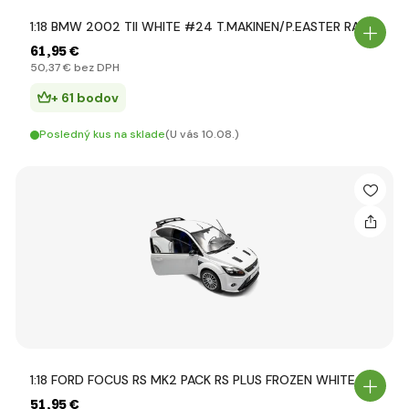
1:18 BMW 2002 TII WHITE #24 T.MAKINEN/P.EASTER RAL
61
,95 €
50
,37 €
bez DPH
+ 61 bodov
Posledný kus na sklade
(U vás 10.08.)
1:18 FORD FOCUS RS MK2 PACK RS PLUS FROZEN WHITE 2
51
,95 €