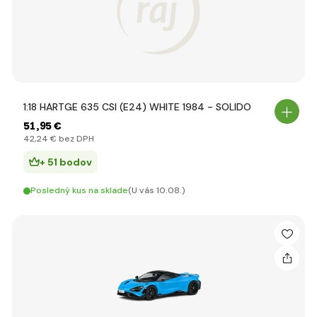
1:18 HARTGE 635 CSI (E24) WHITE 1984 - SOLIDO
51
,95 €
42
,24 €
bez DPH
+ 51 bodov
Posledný kus na sklade
(U vás 10.08.)