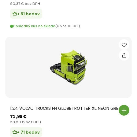
50
,37 €
bez DPH
+ 61 bodov
Posledný kus na sklade
(U vás 10.08.)
1:24 VOLVO TRUCKS FH GLOBETROTTER XL NEON GREEN
71
,95 €
58
,50 €
bez DPH
+ 71 bodov