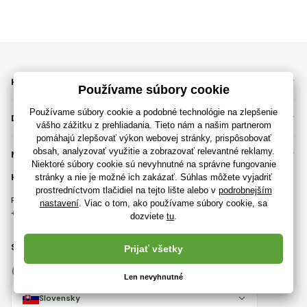
KATEGÓRIE
DÔLEŽITÉ INFORMÁCIE
NEPREHLIADNITE
KONTAKT
Pondelok - Piatok (9:00 - 17:00)
Zvyčajne odpovedáme do 8 hodín
+421 2 20 862 555
info@rajhraciek.sk
SLEDUJTE NÁS
Facebook
Instagram
Slovensky