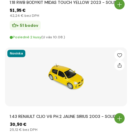
1:18 RWB BODYKIT MIDAS TOUCH YELLOW 2023 - SOLIDO
51
,95 €
42
,24 €
bez DPH
+ 51 bodov
Posledné 2 kusy
(U vás 10.08.)
Novinka
1:43 RENAULT CLIO V6 PH.2 JAUNE SIRIUS 2003 - SOLIDO
30
,90 €
25
,12 €
bez DPH