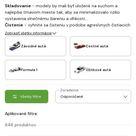
Skladovanie
- modely by mali byť uložené na suchom a
najlepšie tmavom mieste tak, aby sa minimalizovalo riziko
vystavenia slnečnému žiareniu a vlhkosti.
Čistenie
- vyhnite sa čisteniu v podobe agresívnych čistiacich
prostriedkov a čistite ich najlepšie mäkkým handričkou alebo
Zobraziť všetky informácie
kefkou, aby nedošlo k poškodeniu povrchu.
Úpravy
- ak už dôjde k poškodeniu modelu, k jeho oprave
Závodné autá
Cestné autá
existuje mnoho špeciálnych súprav na opravy.
Formula 1
Úžitkové autá
Zoradenie
Všetky filtre
Aplikované filtre:
646 produktov