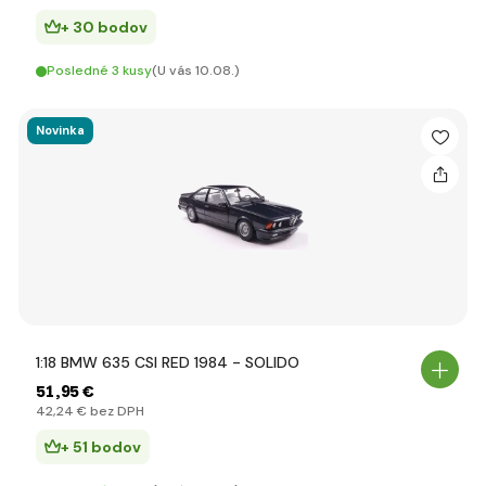
+ 30 bodov
Posledné 3 kusy
(U vás 10.08.)
Novinka
1:18 BMW 635 CSI RED 1984 - SOLIDO
51
,95 €
42
,24 €
bez DPH
+ 51 bodov