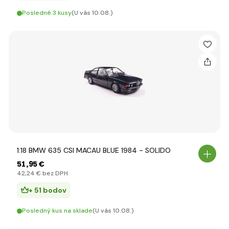
Posledné 3 kusy
(U vás 10.08.)
1:18 BMW 635 CSI MACAU BLUE 1984 - SOLIDO
51
,95 €
42
,24 €
bez DPH
+ 51 bodov
Posledný kus na sklade
(U vás 10.08.)