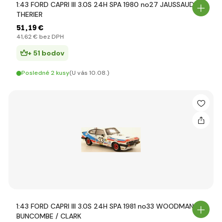
1:43 FORD CAPRI III 3.0S 24H SPA 1980 no27 JAUSSAUD /
THERIER
51
,19 €
41
,62 €
bez DPH
+ 51 bodov
Posledné 2 kusy
(U vás 10.08.)
1:43 FORD CAPRI III 3.0S 24H SPA 1981 no33 WOODMAN /
BUNCOMBE / CLARK