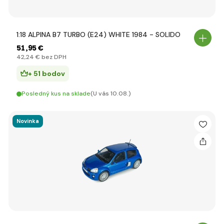
1:18 ALPINA B7 TURBO (E24) WHITE 1984 - SOLIDO
51
,95 €
42
,24 €
bez DPH
+ 51 bodov
Posledný kus na sklade
(U vás 10.08.)
Novinka