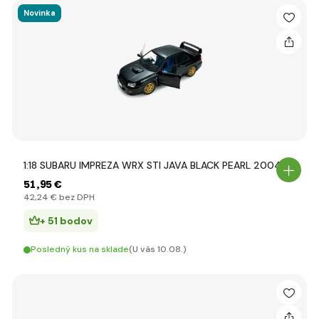
Novinka
1:18 SUBARU IMPREZA WRX STI JAVA BLACK PEARL 2004
51
,95 €
42
,24 €
bez DPH
+ 51 bodov
Posledný kus na sklade
(U vás 10.08.)