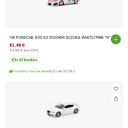
1:18 PORSCHE 935 K3 1000KM SUZUKA WHITE/PINK "6" 1981
61
,45 €
49
,96 €
bez DPH
+ 61 bodov
Posledný kus na sklade
(U vás 10.08.)