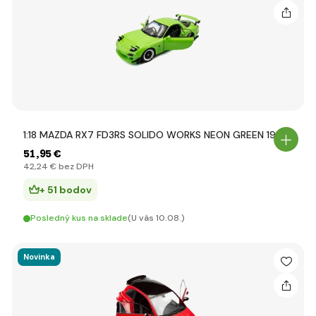
1:18 MAZDA RX7 FD3RS SOLIDO WORKS NEON GREEN 1999
51
,95 €
42
,24 €
bez DPH
+ 51 bodov
Posledný kus na sklade
(U vás 10.08.)
Novinka