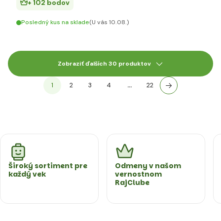
+ 102 bodov
Posledný kus na sklade
(U vás 10.08.)
Zobraziť ďalších 30 produktov
1
2
3
4
…
22
Široký sortiment pre
Odmeny v našom
každý vek
vernostnom
RajClube