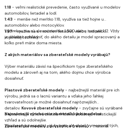
1:18
- veľmi realistické prevedenie, často využívané u modelov
automobilov, lietadiel a lodí.
1:43
- menšie než merítko 1:18, využíva sa tiež hojne u
automobilov alebo motocyklov.
Výnimkou nie sú ale ani merítka 1:500 alebo naopak 1:12. Vždy
1:87
- využíva sa u modelov lietadiel, vlakov, lodí alebo
je dôležité zohľadniť, do akého detailu je model spracovaný a
vojenskej techniky.
koľko preň máte doma miesta.
Z akých materiálov sa zberateľské modely vyrábajú?
Výber materiálu závisí na špecifickom type zberateľského
modelu a zároveň aj na tom, akého dojmu chce výrobca
dosiahnuť.
Plastové zberateľské modely
- najbežnejší materiál pre ich
výrobu, jedná sa o lacnú variantu a vďaka jeho ľahkej
tvarovateľnosti je možné dosiahnuť najrôznejších
detailov.
Kovové zberateľské modely
- zvyčajne sú vyrábané
Najznámejší výrobcovia zberateľských modelov
z kovu, ako je zinková zliatina. Modelu dodávajú realistickejší
vzhľad a sú odolnejšie.
Výrobcov je nespočet, ak by sme ale chceli vymenovať tých,
Zberateľské modely z pryskyřice (resinu)
- materiál