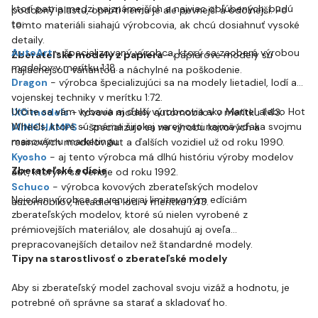
ktorí patria medzi najznámejších a najviac obľúbených, budú
podobný plastu, oproti nemu je ale pevnejší a odolnejší. Po
to:
tomto materiáli siahajú výrobcovia, ak chcú dosiahnuť vysoké
detaily.
AutoArt
- špecializovaný výrobca, ktorý sa zaoberá výrobou
Zberateľské modely z papiera
- papierové modely sú
modelov v merítku 1:18.
najlacnejšou variantou a náchylné na poškodenie.
Dragon
- výrobca špecializujúci sa na modely lietadiel, lodí a
vojenskej techniky v merítku 1:72.
Určite sa vám vybavia aj ďalší výrobcovia ako Mattel alebo Hot
IXO models
- kovové modely automobilov v merítku 1:43.
Wheels, ktoré sú známe širokej verejnosti najmä vďaka svojmu
MINICHAMPS
- špecializuje sa na výrobu kovových a
masovému marketingu.
resinových modelov áut a ďalších vozidiel už od roku 1990.
Kyosho
- aj tento výrobca má dlhú históriu výroby modelov
Zberateľské edície
áut, ktorým sa venuje od roku 1992.
Schuco
- výrobca kovových zberateľských modelov
Nejeden výrobca sa venuje aj limitovaným edíciám
automobilov, lietadiel a lodí v merítku 1:43.
zberateľských modelov, ktoré sú nielen vyrobené z
prémiovejších materiálov, ale dosahujú aj oveľa
prepracovanejších detailov než štandardné modely.
Tipy na starostlivosť o zberateľské modely
Aby si zberateľský model zachoval svoju vizáž a hodnotu, je
potrebné oň správne sa starať a skladovať ho.