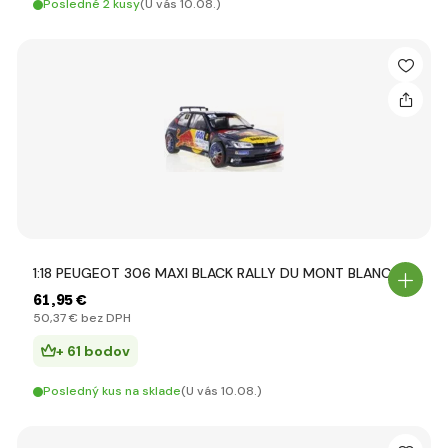
Posledné 2 kusy
(U vás 10.08.)
1:18 PEUGEOT 306 MAXI BLACK RALLY DU MONT BLANC 20
61
,95 €
50
,37 €
bez DPH
+ 61 bodov
Posledný kus na sklade
(U vás 10.08.)