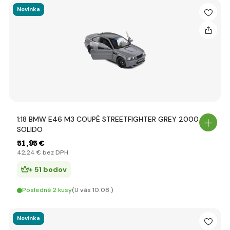
Novinka
1:18 BMW E46 M3 COUPÉ STREETFIGHTER GREY 2000 -
SOLIDO
51
,95 €
42
,24 €
bez DPH
+ 51 bodov
Posledné 2 kusy
(U vás 10.08.)
Novinka