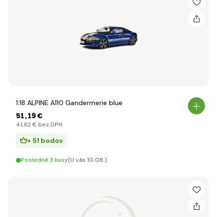
1:18 ALPINE A110 Gandermerie blue
51
,19 €
41
,62 €
bez DPH
+ 51 bodov
Posledné 3 kusy
(U vás 10.08.)