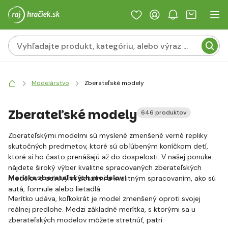
Modelárstvo
Zberateľské modely
Zberateľské modely
646 produktov
Zberateľskými modelmi sú myslené zmenšené verné repliky
skutočných predmetov, ktoré sú obľúbeným koníčkom detí,
ktoré si ho často prenášajú až do dospelosti. V našej ponuke
nájdete široký výber kvalitne spracovaných zberateľských
Merítka zberateľských modelov
modelov s oslnivými detailmi a kvalitným spracovaním, ako sú
autá, formule alebo lietadlá.
Merítko udáva, koľkokrát je model zmenšený oproti svojej
reálnej predlohe. Medzi základné merítka, s ktorými sa u
zberateľských modelov môžete stretnúť, patrí: