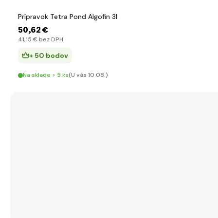
Prípravok Tetra Pond Algofin 3l
50
,62 €
41
,15 €
bez DPH
+ 50 bodov
Na sklade > 5 ks
(U vás 10.08.)