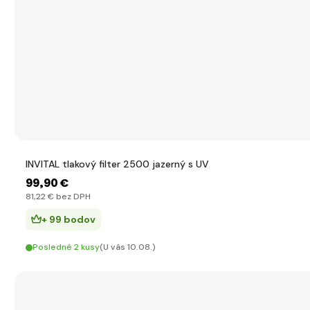
INVITAL tlakový filter 2500 jazerný s UV
99
,90 €
81
,22 €
bez DPH
+ 99 bodov
Posledné 2 kusy
(U vás 10.08.)