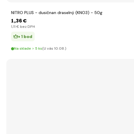
NITRO PLUS - dusičnan draselný (KNO3) - 50g
1
,36 €
1
,11 €
bez DPH
+ 1 bod
Na sklade > 5 ks
(U vás 10.08.)