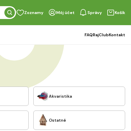
Zoznamy
Môj účet
Správy
Košík
FAQ
RajClub
Kontakt
Akvaristika
Ostatné