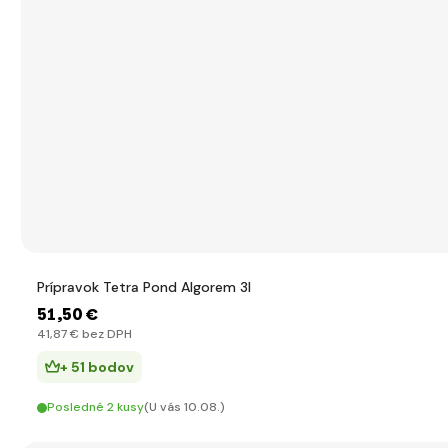
Prípravok Tetra Pond Algorem 3l
51
,50 €
41
,87 €
bez DPH
+ 51 bodov
Posledné 2 kusy
(U vás 10.08.)