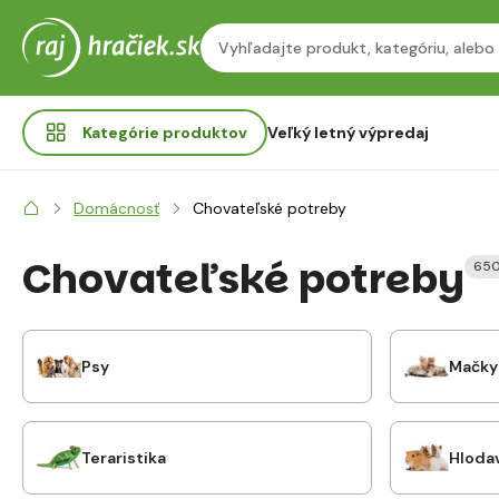
Kategórie
produktov
Veľký letný výpredaj
Domácnosť
Chovateľské potreby
Chovateľské potreby
650
Psy
Mačky
Teraristika
Hloda