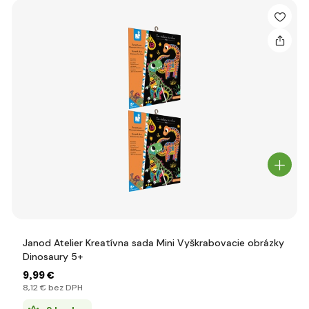
Janod Atelier Kreatívna sada Mini Vyškrabovacie obrázky
Dinosaury 5+
9
,99 €
8
,12 €
bez DPH