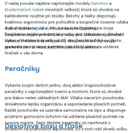
V našej ponuke nájdete najrôznejšie modely
batohov
a
študentských tašiek
mnohých veľkostí, ktoré sú vhodné na
každodenné využitie pri štúdiu. Batohy a tašky disponujú
kvalitnou ergonómiou pre pohodlné a bezpečné nosenie vďaka
A ak shánate
detský kufrík
, u nás si tiež prídete na svoje.
dobre rozloženej váhe. Mnohé navyše disponujú
Ponúkame zaujímavé detské motívy pre chlapcov aj dievčatá
bezpečnostnými prvkami, aby vaše deti boli dobre viditeľné.
nielen v štandardnej veľkosti 35 cm. Detské kufríky využijete
Vyberať môžete z širokej palety dizajnov, ktoré vyhovujú
spravidla na výtvarné pomôcky do školy alebo na uloženie
preferenciám a vkusu každého žiaka či študenta.
hračiek u vás doma.
Peračníky
Vyberte svojim deťom jedno, dvoj alebo trojposchodové
peračníky s najrôznejšími tvarmi a motívmi, ktoré sú vhodné
pre žiakov nielen základných škôl. Vďaka viacerým poschodiam
dosiahnete lepšiu organizáciu a usporiadanie písacích potrieb.
Každé poschodie sa uzatvára samostatne na zips a disponuje
pružnými gumovými úchytmi na udržanie písacích potrieb na
svojom mieste. Tieto školské peračníky sú navrhnuté s
Desiatové boxy a fľaše
ohľadom na praktickosť a pohodlie, čo z nich robí skvelú voľbu