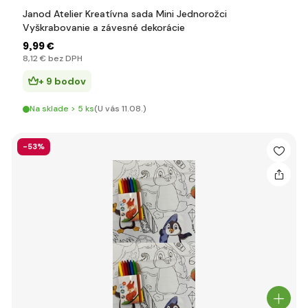
Janod Atelier Kreatívna sada Mini Jednorožci
Vyškrabovanie a závesné dekorácie
9
,99 €
8
,12 €
bez DPH
+ 9 bodov
Na sklade > 5 ks
(U vás 11.08.)
-53%