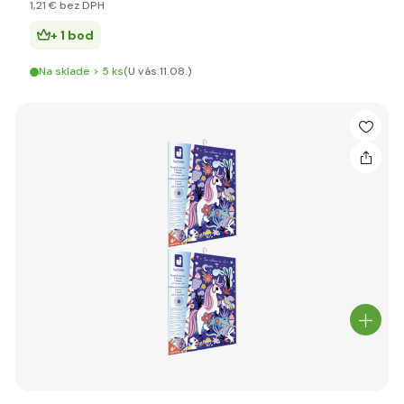
1
,21 €
bez DPH
+ 1 bod
Na sklade > 5 ks
(U vás 11.08.)