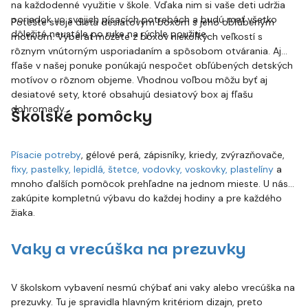
na každodenné využitie v škole. Vďaka nim si vaše deti udržia
poriadok vo svojich písacích potrebách a budú mať všetko
Potěšte svoje dieťa desiatovým boxom s jeho obľúbeným
dôležité neustále po ruke na rýchle použitie.
motívom. Vyberať môžete z boxov niekoľkých veľkostí s
rôznym vnútorným usporiadaním a spôsobom otvárania. Aj
fľaše v našej ponuke ponúkajú nespočet obľúbených detských
motívov o rôznom objeme. Vhodnou voľbou môžu byť aj
desiatové sety, ktoré obsahujú desiatový box aj fľašu
dohromady.
Školské pomôcky
Písacie potreby
, gélové perá, zápisníky, kriedy, zvýrazňovače,
fixy, pastelky, lepidlá, štetce, vodovky, voskovky, plastelíny
a
mnoho ďalších pomôcok prehľadne na jednom mieste. U nás
zakúpite kompletnú výbavu do každej hodiny a pre každého
žiaka.
Vaky a vrecúška na prezuvky
V školskom vybavení nesmú chýbať ani vaky alebo vrecúška na
prezuvky. Tu je spravidla hlavným kritériom dizajn, preto