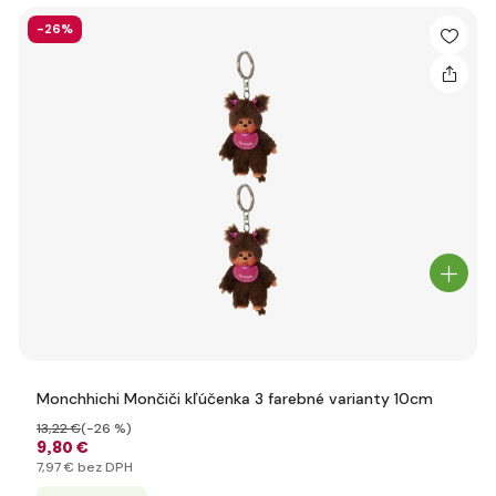
-26%
Monchhichi Mončiči kľúčenka 3 farebné varianty 10cm
13
,22 €
(-26 %)
9
,80 €
7
,97 €
bez DPH