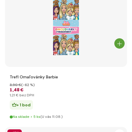
Trefl Omaľovánky Barbie
3
,90 €
(-62 %)
1
,48 €
1
,21 €
bez DPH
+ 1 bod
Na sklade > 5 ks
(U vás 11.08.)