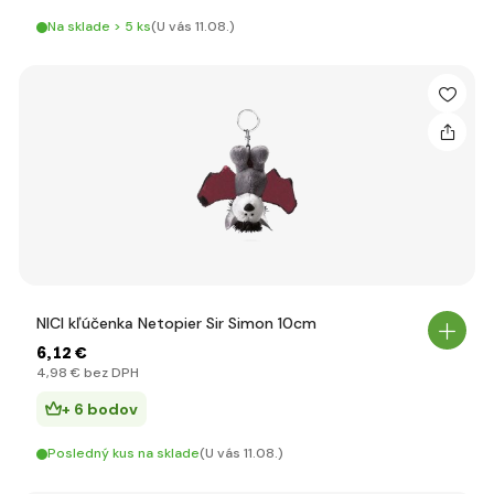
Na sklade > 5 ks
(U vás 11.08.)
NICI kľúčenka Netopier Sir Simon 10cm
6
,12 €
4
,98 €
bez DPH
+ 6 bodov
Posledný kus na sklade
(U vás 11.08.)