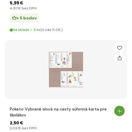
5
,99 €
4
,87 €
bez DPH
+ 5 bodov
Na sklade > 5 ks
(U vás 11.08.)
Poketo Vybrané slová na cesty súhrnná karta pre
školákov
2
,50 €
2
,03 €
bez DPH