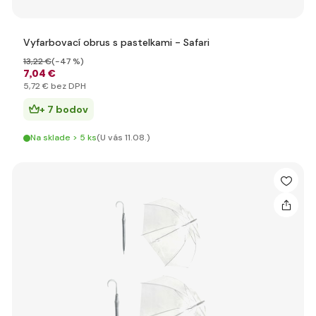
Vyfarbovací obrus s pastelkami - Safari
13
,22 €
(-47 %)
7
,04 €
5
,72 €
bez DPH
+ 7 bodov
Na sklade > 5 ks
(U vás 11.08.)