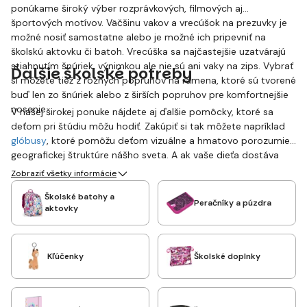
ponúkame široký výber rozprávkových, filmových aj
športových motívov. Väčšinu vakov a vrecúšok na prezuvky je
možné nosiť samostatne alebo je možné ich pripevniť na
školskú aktovku či batoh. Vrecúška sa najčastejšie uzatvárajú
stiahnutím šnúriek, výnimkou ale nie sú ani vaky na zips. Vybrať
Ďalšie školské potreby
si môžete tiež z rôznych popruhov na ramena, ktoré sú tvorené
buď len zo šnúriek alebo z širších popruhov pre komfortnejšie
nosenie.
V našej širokej ponuke nájdete aj ďalšie pomôcky, ktoré sa
deťom pri štúdiu môžu hodiť. Zakúpiť si tak môžete napríklad
glóbusy
, ktoré pomôžu deťom vizuálne a hmatovo porozumieť
geografickej štruktúre nášho sveta. A ak vaše dieťa dostáva
vreckové na desiatu či autobus, určite sa mu bude hodiť
Zobraziť všetky informácie
detská peňaženka
s jeho obľúbeným motívom.
Školské batohy a
Peračníky a púzdra
aktovky
Kľúčenky
Školské doplnky