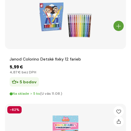
Janod Colorino Detské fixky 12 farieb
5
,99 €
4
,87 €
bez DPH
+ 5 bodov
Na sklade > 5 ks
(U vás 11.08.)
-62%