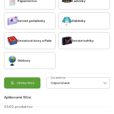
Papierníctvo
Ľadvinky
Detské peňaženky
Dáždniky
Desiatové boxy a fľaše
Detské kufríky
Glóbusy
Zoradenie
Všetky filtre
Aplikované filtre:
2540 produktov