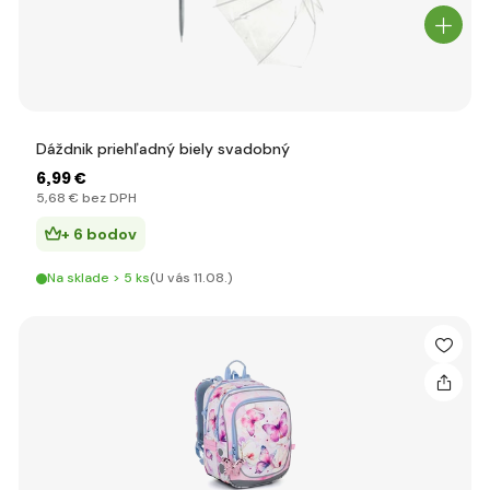
Dáždnik priehľadný biely svadobný
6
,99 €
5
,68 €
bez DPH
+ 6 bodov
Na sklade > 5 ks
(U vás 11.08.)