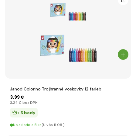
Janod Colorino Trojhranné voskovky 12 farieb
3
,99 €
3
,24 €
bez DPH
+ 3 body
Na sklade > 5 ks
(U vás 11.08.)