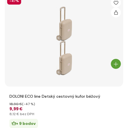
-47%
DOLONI ECO line Detský cestovný kufor béžový
18
,90 €
(-47 %)
9
,99 €
8
,12 €
bez DPH
+ 9 bodov