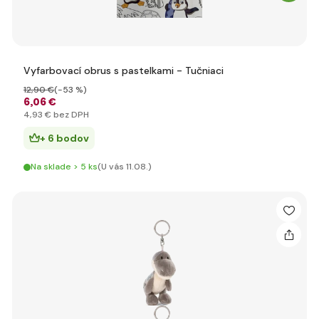
Vyfarbovací obrus s pastelkami - Tučniaci
12
,90 €
(-53 %)
6
,06 €
4
,93 €
bez DPH
+ 6 bodov
Na sklade > 5 ks
(U vás 11.08.)