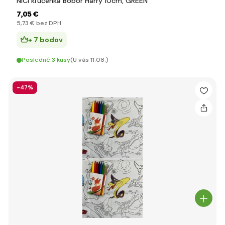
NICI kľúčenka Bobor Harry 10cm, GREEN
7
,05 €
5
,73 €
bez DPH
+ 7 bodov
Posledné 3 kusy
(U vás 11.08.)
-47%