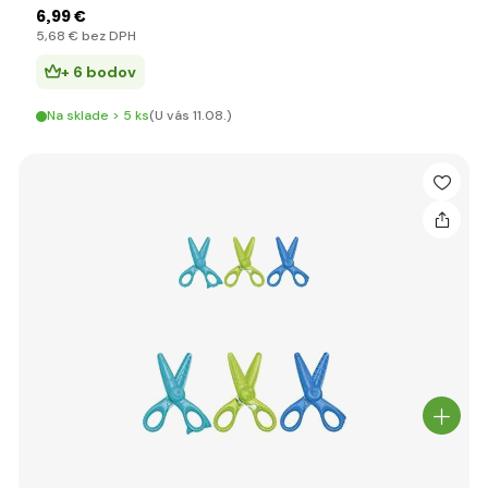
6
,99 €
5
,68 €
bez DPH
+ 6 bodov
Na sklade > 5 ks
(U vás 11.08.)