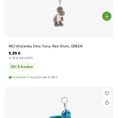
NICI kľúčenka Dino Tony-Rex 10cm, GREEN
5
,85 €
4
,76 €
bez DPH
+ 5 bodov
Posledné 4 kusy
(U vás 11.08.)