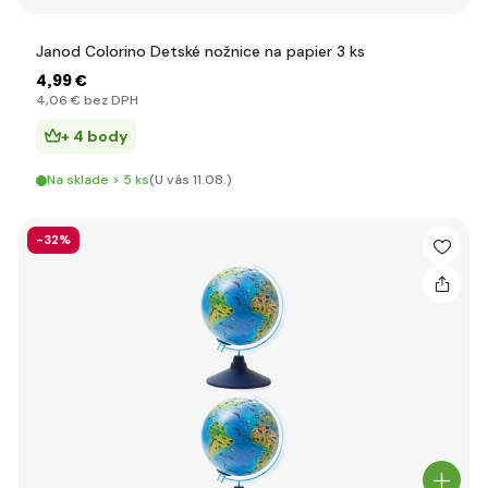
Janod Colorino Detské nožnice na papier 3 ks
4
,99 €
4
,06 €
bez DPH
+ 4 body
Na sklade > 5 ks
(U vás 11.08.)
-32%