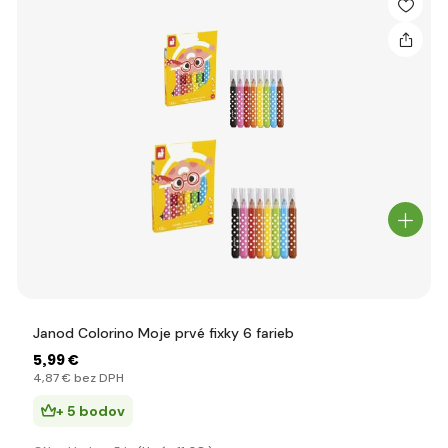
Janod Colorino Moje prvé fixky 6 farieb
5
,99 €
4
,87 €
bez DPH
+ 5 bodov