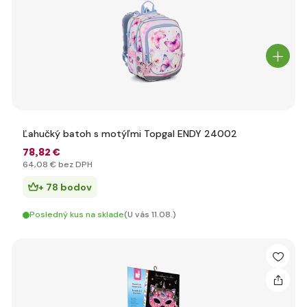
Ľahučký batoh s motýľmi Topgal ENDY 24002
78
,82 €
64
,08 €
bez DPH
+ 78 bodov
Posledný kus na sklade
(U vás 11.08.)