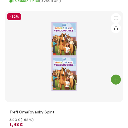
Na sklade > 5 ks
(U vás 11.08.)
-62%
Trefl Omaľovánky Spirit
3
,90 €
(-62 %)
1
,48 €