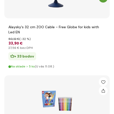
Alaysky's 32 cm ZOO Cable - Free Globe for kids with
Led EN
50
,12 €
(-32 %)
33
,90 €
27
,56 €
bez DPH
+ 33 bodov
Na sklade > 5 ks
(U vás 11.08.)