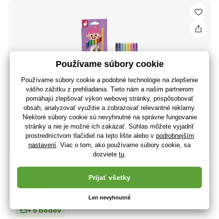
Janod Colorino Detské fixky s glitrami 8 farieb
5
,99 €
4
,87 €
bez DPH
+ 5 bodov