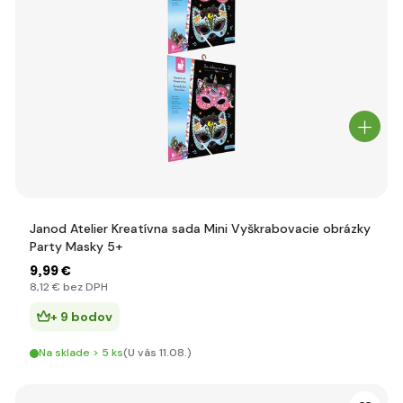
Janod Atelier Kreatívna sada Mini Vyškrabovacie obrázky
Party Masky 5+
9
,99 €
8
,12 €
bez DPH
+ 9 bodov
Na sklade > 5 ks
(U vás 11.08.)