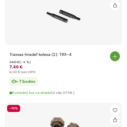
Traxxas hriadeľ kolesa (2): TRX-4
7
,69 €
(-4 %)
7
,40 €
6
,02 €
bez DPH
+ 7 bodov
Posledný kus na sklade
(U vás 07.08.)
-10%