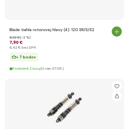
Blade tiahla rotorovej hlavy (4): 120 SR/S/S2
8
,10 €
(-2 %)
7
,90 €
6
,42 €
bez DPH
+ 7 bodov
Posledné 2 kusy
(U vás 07.08.)