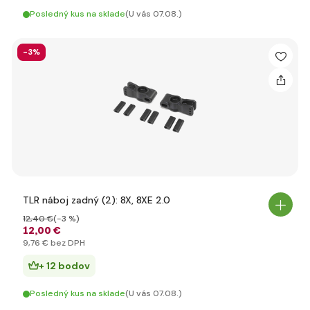
Posledný kus na sklade
(U vás 07.08.)
-3%
TLR náboj zadný (2): 8X, 8XE 2.0
12
,40 €
(-3 %)
12
,00 €
9
,76 €
bez DPH
+ 12 bodov
Posledný kus na sklade
(U vás 07.08.)