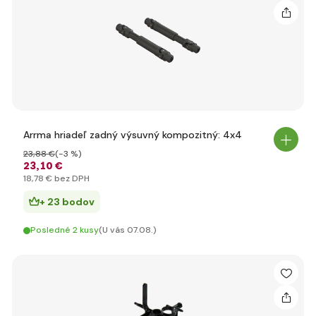
Arrma hriadeľ zadný výsuvný kompozitný: 4x4
23
,88 €
(-3 %)
23
,10 €
18
,78 €
bez DPH
+ 23 bodov
Posledné 2 kusy
(U vás 07.08.)