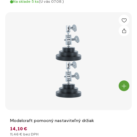
Na sklade 5 ks
(U vás 07.08.)
Modelcraft pomocný nastaviteľný držiak
14
,10 €
11
,46 €
bez DPH