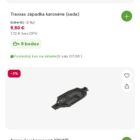
Traxxas západka karosérie (sada)
9
,84 €
(-3 %)
9
,50 €
7
,72 €
bez DPH
+ 9 bodov
Posledný kus na sklade
(U vás 07.08.)
-3%