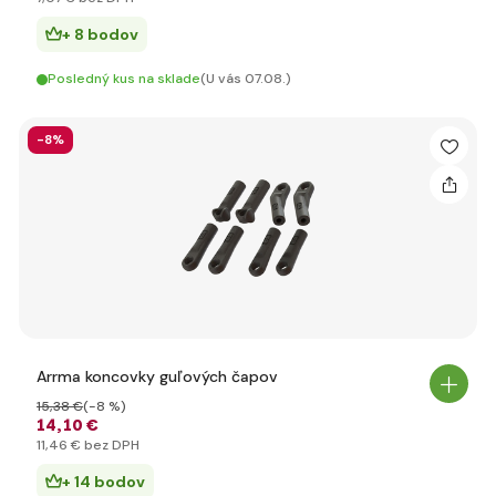
+ 8 bodov
Posledný kus na sklade
(U vás 07.08.)
-8%
Arrma koncovky guľových čapov
15
,38 €
(-8 %)
14
,10 €
11
,46 €
bez DPH
+ 14 bodov