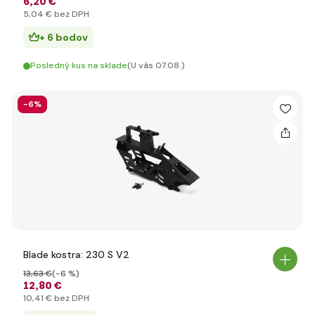
6
,20 €
5
,04 €
bez DPH
+ 6 bodov
Posledný kus na sklade
(U vás 07.08.)
-6%
Blade kostra: 230 S V2
13
,63 €
(-6 %)
12
,80 €
10
,41 €
bez DPH