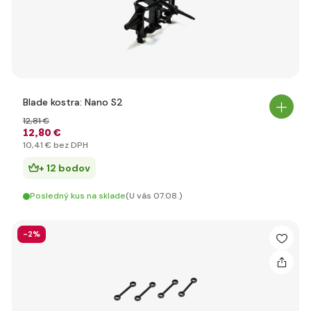
Blade kostra: Nano S2
12
,81 €
12
,80 €
10
,41 €
bez DPH
+ 12 bodov
Posledný kus na sklade
(U vás 07.08.)
-2%