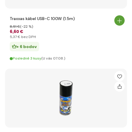
Traxxas kábel USB-C 100W (1.5m)
8
,51 €
(-22 %)
6
,60 €
5
,37 €
bez DPH
+ 6 bodov
Posledné 3 kusy
(U vás 07.08.)