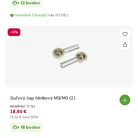
+ 12 bodov
Posledné 2 kusy
(U vás 07.08.)
-5%
Guľový čap hliníkový M3/M3 (2)
19
,68 €
(-5 %)
18
,60 €
15
,12 €
bez DPH
+ 18 bodov