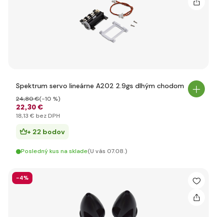
Spektrum servo lineárne A202 2.9gs dlhým chodom
24
,80 €
(-10 %)
22
,30 €
18
,13 €
bez DPH
+ 22 bodov
Posledný kus na sklade
(U vás 07.08.)
-4%