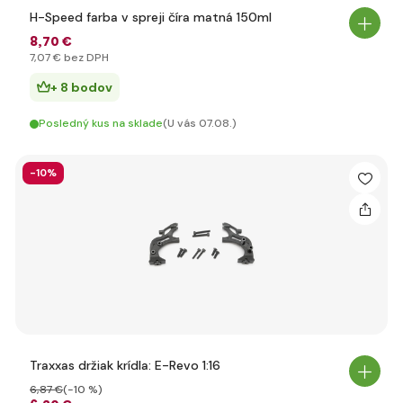
H-Speed farba v spreji číra matná 150ml
8
,70 €
7
,07 €
bez DPH
+ 8 bodov
Posledný kus na sklade
(U vás 07.08.)
-10%
Traxxas držiak krídla: E-Revo 1:16
6
,87 €
(-10 %)