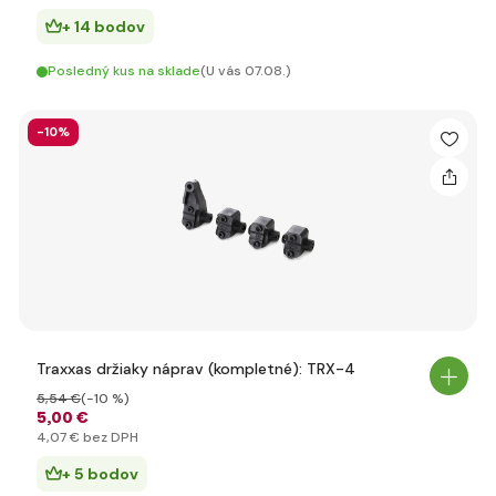
+ 14 bodov
Posledný kus na sklade
(U vás 07.08.)
-10%
Traxxas držiaky náprav (kompletné): TRX-4
5
,54 €
(-10 %)
5
,00 €
4
,07 €
bez DPH
+ 5 bodov