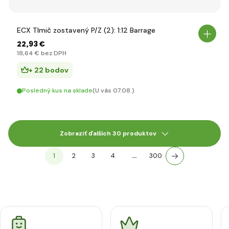
ECX Tlmič zostavený P/Z (2): 1:12 Barrage
22
,93 €
18
,64 €
bez DPH
+ 22 bodov
Posledný kus na sklade
(U vás 07.08.)
Zobraziť ďalších 30 produktov
1
2
3
4
…
300