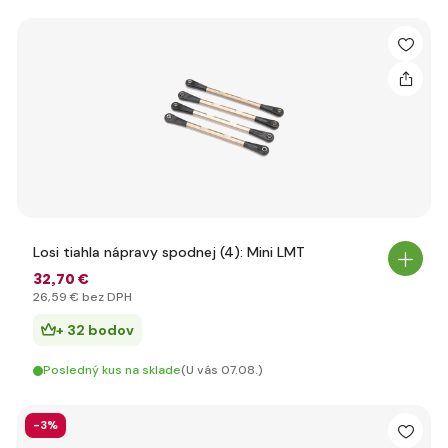
Losi tiahla nápravy spodnej (4): Mini LMT
32
,70 €
26
,59 €
bez DPH
+ 32 bodov
Posledný kus na sklade
(U vás 07.08.)
-3%