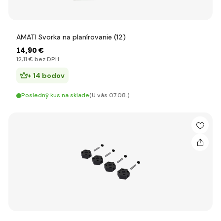
AMATI Svorka na planírovanie (12)
14
,90 €
12
,11 €
bez DPH
+ 14 bodov
Posledný kus na sklade
(U vás 07.08.)