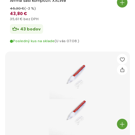
Arrma šasi kompozit XXLWB
45
,30 €
(-3 %)
43
,80 €
35
,61 €
bez DPH
+ 43 bodov
Posledný kus na sklade
(U vás 07.08.)