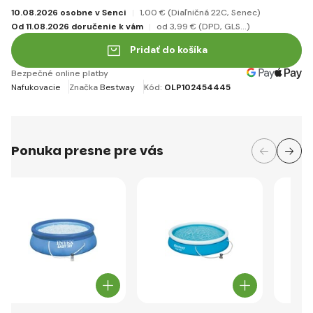
10.08.2026 osobne v Senci
1
,00 €
(Diaľničná 22C, Senec)
Od 11.08.2026 doručenie k vám
od 3
,99 €
(DPD, GLS...)
Pridať do košíka
Bezpečné online platby
Nafukovacie
Značka
Bestway
Kód:
OLP102454445
Ponuka presne pre vás