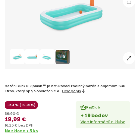
+5
Bazén Dunk N' Splash ™ je nafukovací rodinný bazén s objemom 636
litrov, ktorý spája osvieženie a…
Celý popis
-50 % (
19
,91 €
)
RajClub
39
,90 €
+ 19 bodov
19
,99 €
Viac informácií o klube
16
,25 €
bez DPH
Na sklade > 5 ks