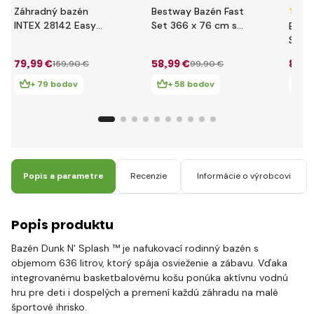
Záhradný bazén
Bestway Bazén Fast
INTEX 28142 Easy
Set 366 x 76 cm s
Best
Set 396 x 84 cm s
filtráciou
Set 
kartušovou filtráciou
filtrá
79
,99 €
58
,99 €
85
,9
159
,90 €
99
,90 €
+ 79 bodov
+ 58 bodov
+
Popis a parametre
Recenzie
Informácie o výrobcovi
Popis produktu
Bazén Dunk N' Splash ™ je nafukovací rodinný bazén s
objemom 636 litrov, ktorý spája osvieženie a zábavu. Vďaka
integrovanému basketbalovému košu ponúka aktívnu vodnú
hru pre deti i dospelých a premení každú záhradu na malé
športové ihrisko.