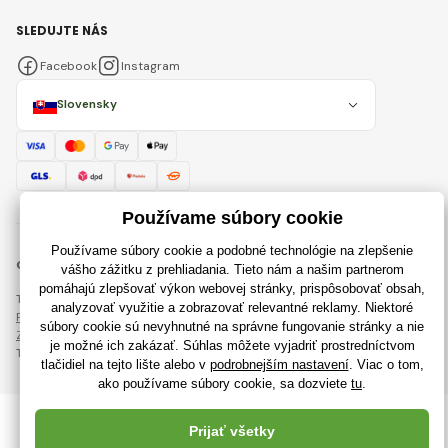
SLEDUJTE NÁS
Facebook
Instagram
Slovensky
© 2018 - 2026 RajHraciek.sk, Všetky práva vyhradené
Táto stránka je chránená pomocou reCAPTCHA a uplatňujú sa
Pravidlá ochrany osobných údajov
spoločnosti Google a ich
Zmluvné podmienky
.
Tvorba výkonných internetových obchodov od
RIESENIA