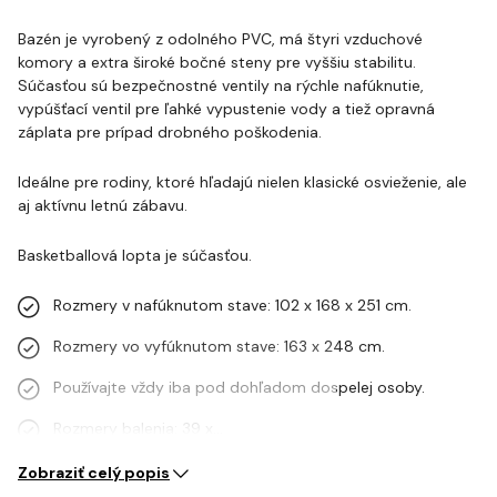
Bazén je vyrobený z odolného PVC, má štyri vzduchové
komory a extra široké bočné steny pre vyššiu stabilitu.
Súčasťou sú bezpečnostné ventily na rýchle nafúknutie,
vypúšťací ventil pre ľahké vypustenie vody a tiež opravná
záplata pre prípad drobného poškodenia.
Ideálne pre rodiny, ktoré hľadajú nielen klasické osvieženie, ale
aj aktívnu letnú zábavu.
Basketballová lopta je súčasťou.
Rozmery v nafúknutom stave: 102 x 168 x 251 cm.
Rozmery vo vyfúknutom stave: 163 x 248 cm.
Používajte vždy iba pod dohľadom dospelej osoby.
Rozmery balenia: 39 x…
Zobraziť celý popis