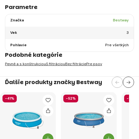
Parametre
Značka
Bestway
Vek
3
Pohlavie
Pre všetkých
Podobné kategórie
Pevné a s konštrukciou
S filtráciou
Bez filtrácie
Pre psov
Ďalšie produkty značky Bestway
-41%
-52%
-13%