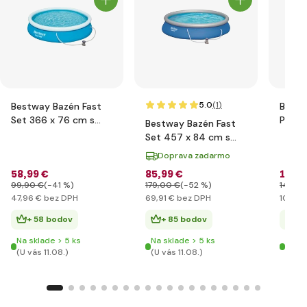
5.0
(1
)
Bestway Bazén Fast
Bestw
Set 366 x 76 cm s
Piesko
Bestway Bazén Fast
filtráciou
3.596 
Set 457 x 84 cm s
filtráciou
Doprava zadarmo
58
,99 €
85
,99 €
129
,
99
,90 €
(-41 %)
179
,00 €
(-52 %)
149
,0
47
,96 €
bez DPH
69
,91 €
bez DPH
105
,68
+ 58 bodov
+ 85 bodov
+ 
Na sklade > 5 ks
Na sklade > 5 ks
Posl
(U vás 11.08.)
(U vás 11.08.)
(U vá