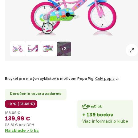
+2
Bicykel pre malých cyklistov s motívom Pepa Pig.
Celý popis
Doručenie tovaru zadarmo
-9 % (
13
,66 €
)
RajClub
153
,65 €
+ 139 bodov
139
,99 €
Viac informácií o klube
113
,81 €
bez DPH
Na sklade > 5 ks