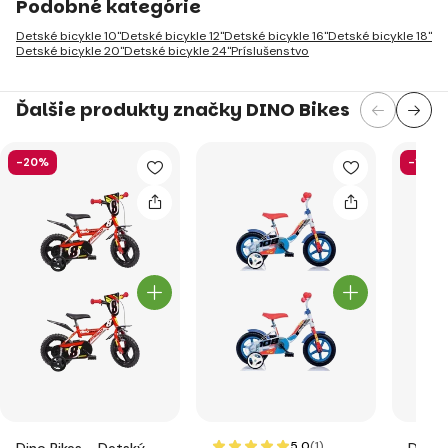
Podobné kategórie
Detské bicykle 10"
Detské bicykle 12"
Detské bicykle 16"
Detské bicykle 18"
Detské bicykle 20"
Detské bicykle 24"
Príslušenstvo
Ďalšie produkty značky DINO Bikes
-20%
-19%
5.0
(1
)
Dino Bikes - Detský
Dino 