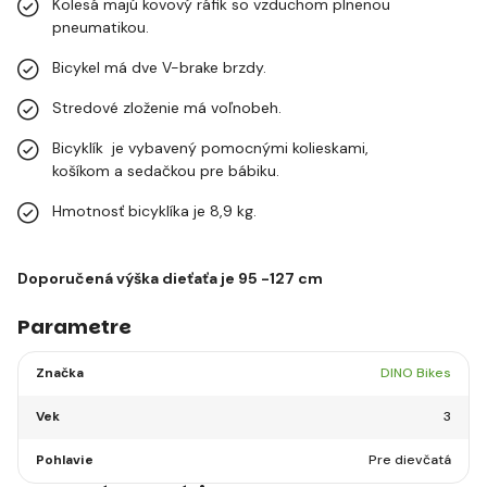
Kolesá majú kovový ráfik so vzduchom plnenou
pneumatikou.
Bicykel má dve V-brake brzdy.
Stredové zloženie má voľnobeh.
Bicyklík je vybavený pomocnými kolieskami,
košíkom a sedačkou pre bábiku.
Hmotnosť bicyklíka je 8,9 kg.
Doporučená výška dieťaťa je 95 -127 cm
Parametre
Značka
DINO Bikes
Vek
3
Pohlavie
Pre dievčatá