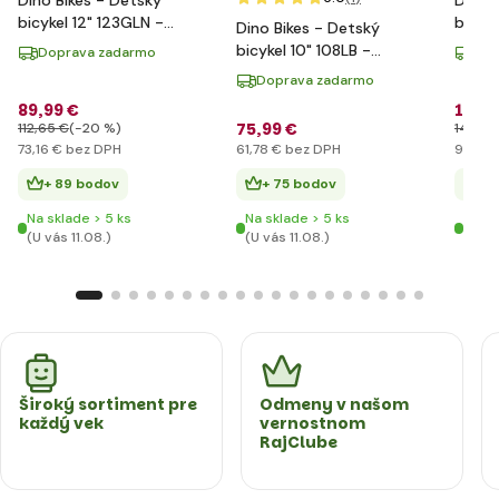
bicykel 12" 123GLN -
bicyke
Dino Bikes - Detský
červený 2014
červe
bicykel 10" 108LB -
Doprava zadarmo
Dop
modrý 2017
Doprava zadarmo
89
,99 €
115
,9
75
,99 €
112
,65 €
(-20 %)
142
,37
73
,16 €
bez DPH
61
,78 €
bez DPH
94
,30
+ 89 bodov
+ 75 bodov
+ 
Na sklade > 5 ks
Na sklade > 5 ks
Na sk
(U vás 11.08.)
(U vás 11.08.)
(U vá
Široký sortiment pre
Odmeny v našom
každý vek
vernostnom
RajClube