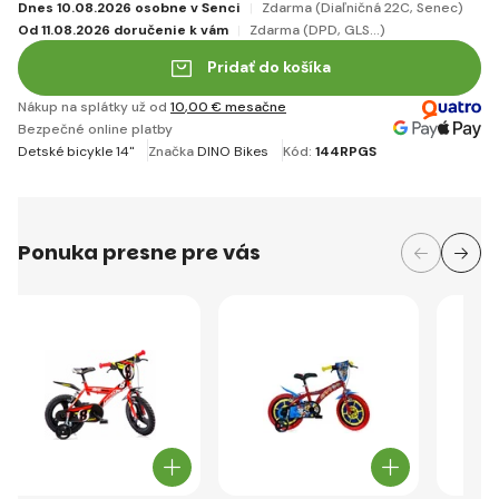
Dnes 10.08.2026 osobne v Senci
Zdarma
(Diaľničná 22C, Senec)
Od 11.08.2026 doručenie k vám
Zdarma
(DPD, GLS...)
Pridať do košíka
Nákup na splátky už od
10
,00 €
mesačne
Bezpečné online platby
Detské bicykle 14"
Značka
DINO Bikes
Kód:
144RPGS
Ponuka presne pre vás