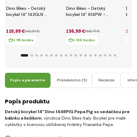
Dino Bikes - Detský
Dino Bikes - Detský
Dino 
bicykel 14" 143GLN -
bicykel 14" 614PW -
bicyk
červený 2017
Paw Patrol 2017
614G
202
115
,99 €
136
,99 €
136
,
142
,37 €
158
,77 €
+ 115 bodov
+ 136 bodov
+
Popis a parametre
Príslušenstvo
(5)
Recenzie
Infor
Popis produktu
Detský bicykel
14"
Dino 144RPIG Pepa Pig so sedačkou pre
bábiku a košíkom
, výrobca Dino Bikes Italy. Bicykel pre malé
cyklistky s licenciou obľúbenej hrdinky Prasiatka Pepa.