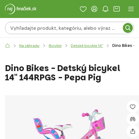
Dino Bikes - 
Na záhradu
Bicykle
Detské bicykle 14"
Dino Bikes - Detský bicykel
14" 144RPGS - Pepa Pig