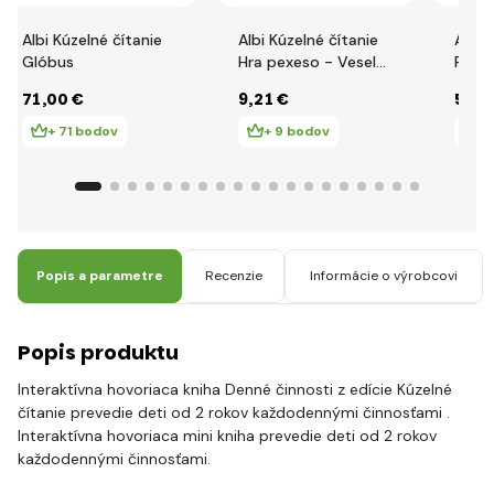
Albi Kúzelné čítanie
Albi Kúzelné čítanie
Albi 
Glóbus
Hra pexeso - Veselé
Rozp
zvieratká
s ele
71
,00 €
9
,21 €
59
,9
ceru
+ 71 bodov
+ 9 bodov
+
Popis a parametre
Recenzie
Informácie o výrobcovi
Popis produktu
Interaktívna hovoriaca kniha Denné činnosti z edície Kúzelné
čítanie prevedie deti od 2 rokov každodennými činnosťami .
Interaktívna hovoriaca mini kniha prevedie deti od 2 rokov
každodennými činnosťami.