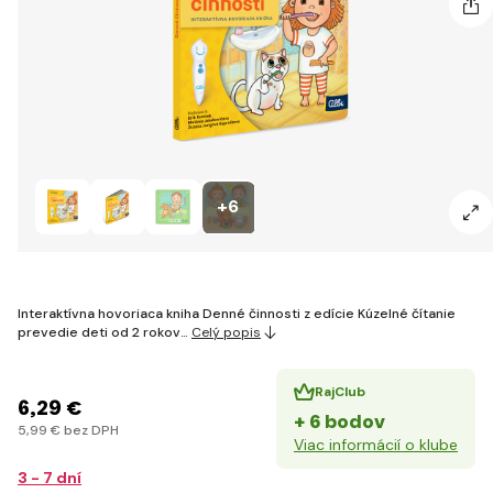
+6
Interaktívna hovoriaca kniha Denné činnosti z edície Kúzelné čítanie
prevedie deti od 2 rokov…
Celý popis
RajClub
6
,29 €
+ 6 bodov
5
,99 €
bez DPH
Viac informácií o klube
3 - 7 dní