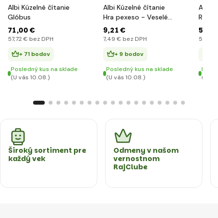
Albi Kúzelné čítanie
Albi Kúzelné čítanie
Albi K
Glóbus
Hra pexeso - Veselé
Rozpr
zvieratká
elekt
71
,00 €
9
,21 €
59
,9
ceruz
57
,72 €
bez DPH
7
,49 €
bez DPH
57
,05 
+ 71 bodov
+ 9 bodov
+ 
Posledný kus na sklade
Posledný kus na sklade
Posle
(U vás 10.08.)
(U vás 10.08.)
(U vá
Široký sortiment pre
Odmeny v našom
každý vek
vernostnom
RajClube