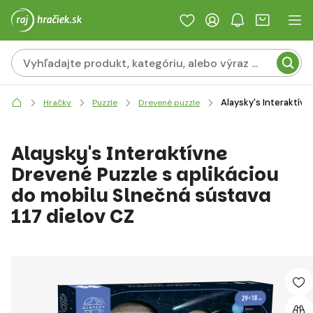
Alaysky's Interaktívn
Hračky
Puzzle
Drevené puzzle
Alaysky's Interaktívne
Drevené Puzzle s aplikáciou
do mobilu Slnečná sústava
117 dielov CZ