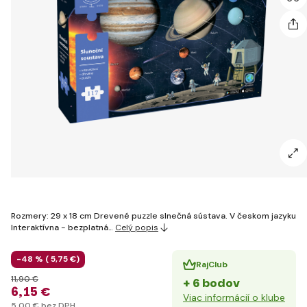
Rozmery: 29 x 18 cm Drevené puzzle slnečná sústava. V českom jazyku
Interaktívna - bezplatná…
Celý popis
-48 % (
5
,75 €
)
RajClub
11
,90 €
+ 6 bodov
6
,15 €
Viac informácií o klube
5
,00 €
bez DPH