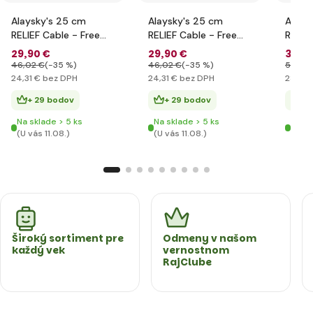
Alaysky's 25 cm
Alaysky's 25 cm
Alays
RELIEF Cable - Free
RELIEF Cable - Free
RELIE
Globe Physical /
Globe Physical /
Globe
29
,90 €
29
,90 €
34
,9
Political with Led CZ
Political with Led SK
Politi
46
,02 €
(-35 %)
46
,02 €
(-35 %)
51
,15 €
24
,31 €
bez DPH
24
,31 €
bez DPH
28
,37 
+ 29 bodov
+ 29 bodov
+ 
Na sklade > 5 ks
Na sklade > 5 ks
Na sk
(U vás 11.08.)
(U vás 11.08.)
(U vá
Široký sortiment pre
Odmeny v našom
každý vek
vernostnom
RajClube