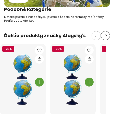
Podobné kategórie
Detské puzzle a vkladačky
3D puzzle a špeciálne formáty
Podľa témy
Podľa počtu dielikov
Ďalšie produkty značky Alaysky's
-35%
-35%
-32%