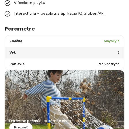
V českom jazyku
Interaktívna - bezplatná aplikácia IQ Globen/AR.
Parametre
Značka
Alaysky's
Vek
3
Pohlavie
Pre všetkých
Extrémne počasie, extrémne ceny
Prezrieť