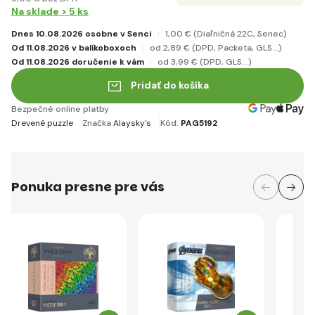
Na sklade > 5 ks
Dnes 10.08.2026 osobne v Senci
1
,00 €
(Diaľničná 22C, Senec)
Od 11.08.2026 v balíkoboxoch
od 2
,89 €
(DPD, Packeta, GLS...)
Od 11.08.2026 doručenie k vám
od 3
,99 €
(DPD, GLS...)
Pridať do košíka
Bezpečné online platby
Drevené puzzle
Značka
Alaysky's
Kód:
PAG5192
Ponuka presne pre vás