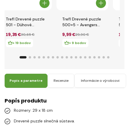
Trefl Drevené puzzle
Trefl Drevené puzzle
Trefl
501 - Dúhové
500+5 - Avengers
501 d
motýle
Rukavica nekonečna
Star
19
,35 €
9
,99 €
15
,8
30
,65 €
29
,90 €
drak
+ 19 bodov
+ 9 bodov
+ 
Popis a parametre
Recenzie
Informácie o výrobcovi
Popis produktu
Rozmery: 29 x 18 cm
Drevené puzzle slnečná sústava.