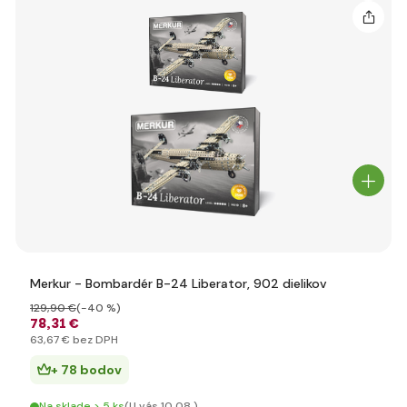
Merkur - Bombardér B-24 Liberator, 902 dielikov
129
,90 €
(-40 %)
78
,31 €
63
,67 €
bez DPH
+ 78 bodov
Na sklade > 5 ks
(U vás 10.08.)