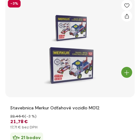
-3%
Stavebnica Merkur Odťahové vozidlo M012
22
,45 €
(-3 %)
21
,78 €
17
,71 €
bez DPH
+ 21 bodov