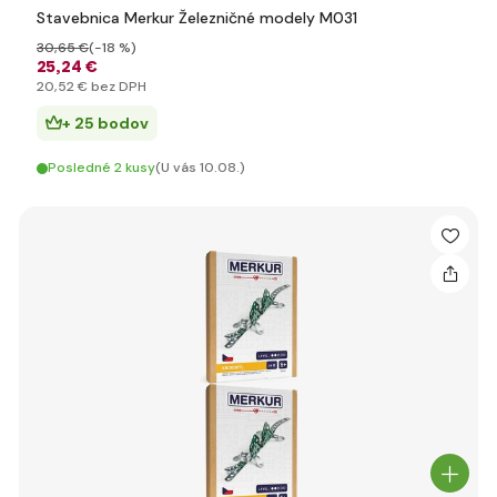
Stavebnica Merkur Železničné modely M031
30
,65 €
(-18 %)
25
,24 €
20
,52 €
bez DPH
+ 25 bodov
Posledné 2 kusy
(U vás 10.08.)