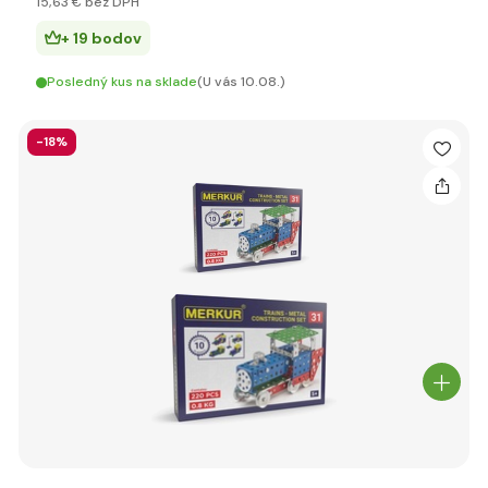
15
,63 €
bez DPH
+ 19 bodov
Posledný kus na sklade
(U vás 10.08.)
-18%