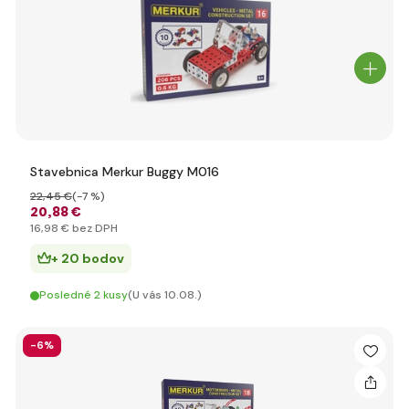
Stavebnica Merkur Buggy M016
22
,45 €
(-7 %)
20
,88 €
16
,98 €
bez DPH
+ 20 bodov
Posledné 2 kusy
(U vás 10.08.)
-6%