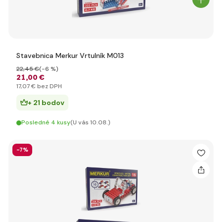
Stavebnica Merkur Vrtulník M013
22
,45 €
(-6 %)
21
,00 €
17
,07 €
bez DPH
+ 21 bodov
Posledné 4 kusy
(U vás 10.08.)
-7%