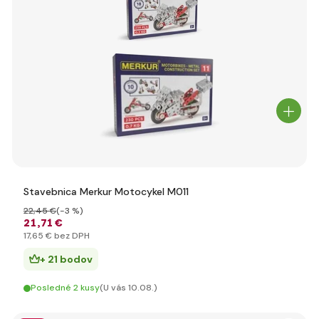
Stavebnica Merkur Motocykel M011
22
,45 €
(-3 %)
21
,71 €
17
,65 €
bez DPH
+ 21 bodov
Posledné 2 kusy
(U vás 10.08.)