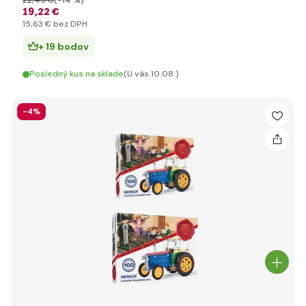
22
,45 €
(-14 %)
19
,22 €
15
,63 €
bez DPH
+ 19 bodov
Posledný kus na sklade
(U vás 10.08.)
-4%