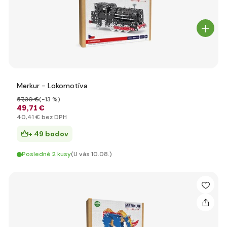
Merkur - Lokomotíva
57
,30 €
(-13 %)
49
,71 €
40
,41 €
bez DPH
+ 49 bodov
Posledné 2 kusy
(U vás 10.08.)