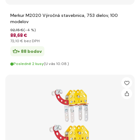
Merkur M2020 Výročná stavebnica, 753 dielov, 100
modelov
92
,15 €
(-4 %)
88
,68 €
72
,10 €
bez DPH
+ 88 bodov
Posledné 2 kusy
(U vás 10.08.)