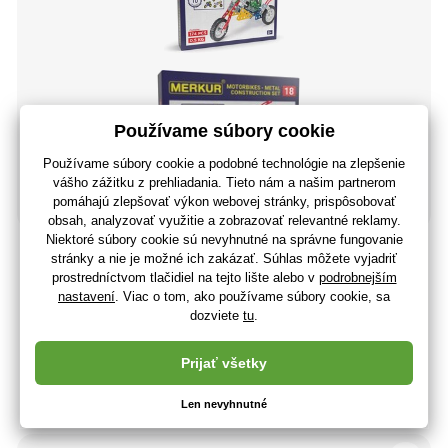
Stavebnica Merkur Motocykle M018
22
,45 €
(-6 %)
21
,04 €
17
,11 €
bez DPH
+ 21 bodov
Posledné 2 kusy
(U vás 10.08.)