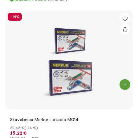
-14%
Stavebnica Merkur Lietadlo M014
22
,45 €
(-14 %)
19
,22 €