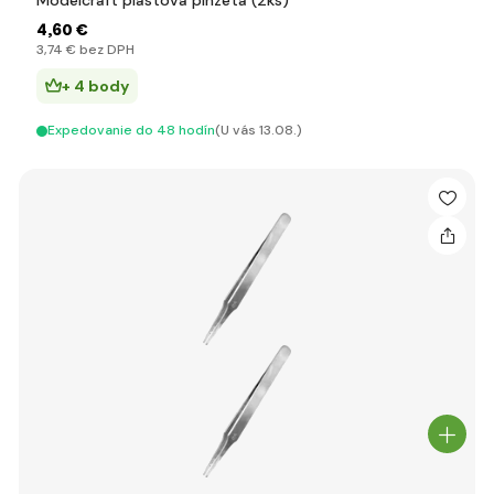
Modelcraft plastová pinzeta (2ks)
4
,60 €
3
,74 €
bez DPH
+ 4 body
Expedovanie do 48 hodín
(U vás 13.08.)