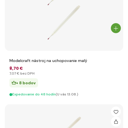
Modelcraft nástroj na uchopovanie malý
8
,70 €
7
,07 €
bez DPH
+ 8 bodov
Expedovanie do 48 hodín
(U vás 13.08.)