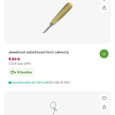
Jeweltool začisťovací hrot zahnutý
9
,50 €
7
,72 €
bez DPH
+ 9 bodov
Expedovanie do 48 hodín
(U vás 13.08.)