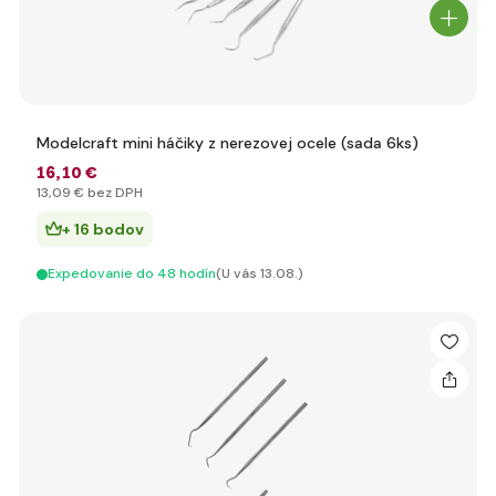
Modelcraft mini háčiky z nerezovej ocele (sada 6ks)
16
,10 €
13
,09 €
bez DPH
+ 16 bodov
Expedovanie do 48 hodín
(U vás 13.08.)