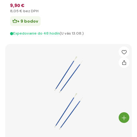
9
,90 €
8
,05 €
bez DPH
+ 9 bodov
Expedovanie do 48 hodín
(U vás 13.08.)