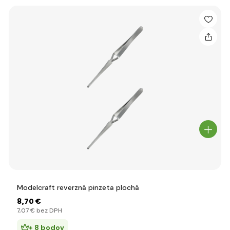
Modelcraft reverzná pinzeta plochá
8
,70 €
7
,07 €
bez DPH
+ 8 bodov