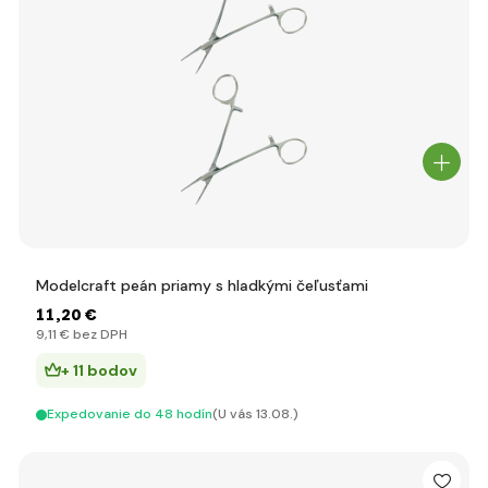
Modelcraft peán priamy s hladkými čeľusťami
11
,20 €
9
,11 €
bez DPH
+ 11 bodov
Expedovanie do 48 hodín
(U vás 13.08.)