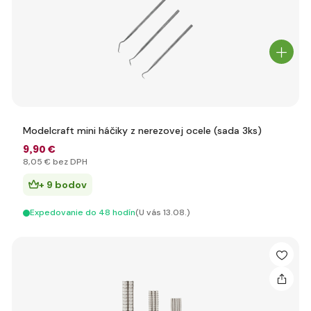
Modelcraft mini háčiky z nerezovej ocele (sada 3ks)
9
,90 €
8
,05 €
bez DPH
+ 9 bodov
Expedovanie do 48 hodín
(U vás 13.08.)