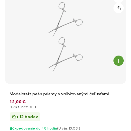
Modelcraft peán priamy s vrúbkovanými čeľusťami
12
,00 €
9
,76 €
bez DPH
+ 12 bodov
Expedovanie do 48 hodín
(U vás 13.08.)