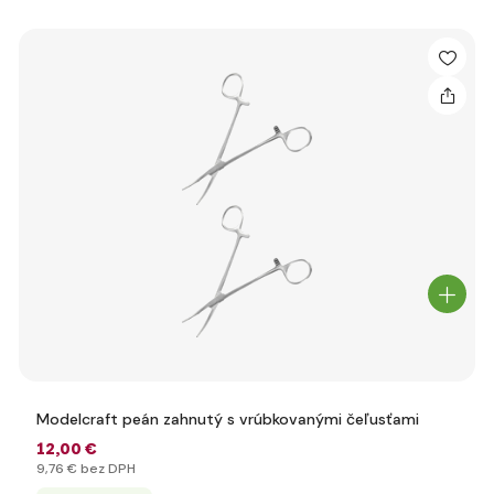
Modelcraft peán zahnutý s vrúbkovanými čeľusťami
12
,00 €
9
,76 €
bez DPH