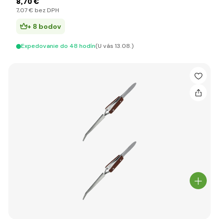
8
,70 €
7
,07 €
bez DPH
+ 8 bodov
Expedovanie do 48 hodín
(U vás 13.08.)