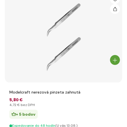
Modelcraft nerezová pinzeta zahnutá
5
,80 €
4
,72 €
bez DPH
+ 5 bodov
Expedovanie do 48 hodín
(U vás 13.08.)