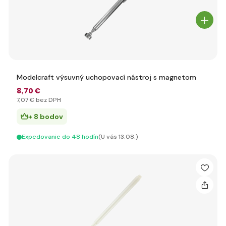
Modelcraft výsuvný uchopovací nástroj s magnetom
8
,70 €
7
,07 €
bez DPH
+ 8 bodov
Expedovanie do 48 hodín
(U vás 13.08.)