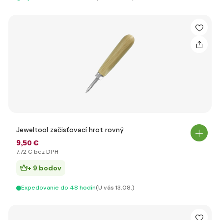
Jeweltool začisťovací hrot rovný
9
,50 €
7
,72 €
bez DPH
+ 9 bodov
Expedovanie do 48 hodín
(U vás 13.08.)