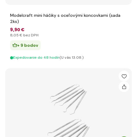
Modelcraft mini háčiky s oceľovými koncovkami (sada
2ks)
9
,90 €
8
,05 €
bez DPH
+ 9 bodov
Expedovanie do 48 hodín
(U vás 13.08.)