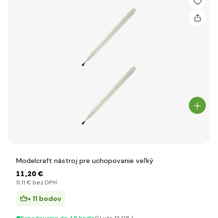
Modelcraft nástroj pre uchopovanie veľký
11
,20 €
9
,11 €
bez DPH
+ 11 bodov