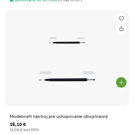
Expedovanie do 48 hodín
(U vás 13.08.)
Modelcraft nástroj pre uchopovanie obojstranný
16
,10 €
13
,09 €
bez DPH