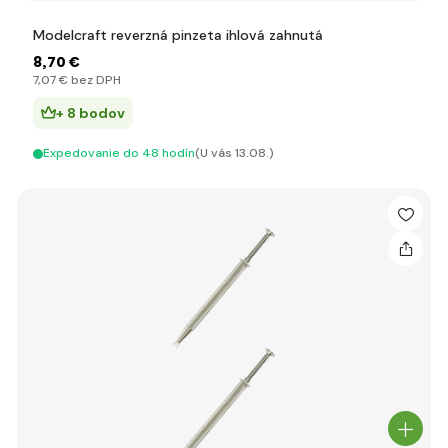
Modelcraft reverzná pinzeta ihlová zahnutá
8
,70 €
7
,07 €
bez DPH
+ 8 bodov
Expedovanie do 48 hodín
(U vás 13.08.)