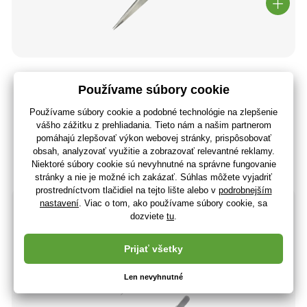
Modelcraft nerezová pinzeta úzka
5
,80 €
4
,72 €
bez DPH
+ 5 bodov
Expedovanie do 48 hodín
(U vás 13.08.)