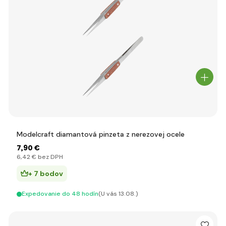
Modelcraft diamantová pinzeta z nerezovej ocele
7
,90 €
6
,42 €
bez DPH
+ 7 bodov
Expedovanie do 48 hodín
(U vás 13.08.)