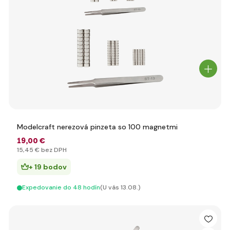
Modelcraft nerezová pinzeta so 100 magnetmi
19
,00 €
15
,45 €
bez DPH
+ 19 bodov
Expedovanie do 48 hodín
(U vás 13.08.)