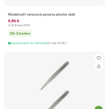
Modelcraft nerezová pinzeta plochá oblá
5
,80 €
4
,72 €
bez DPH
+ 5 bodov
Expedovanie do 48 hodín
(U vás 13.08.)