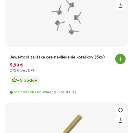
Jeweltool zarážka pre navliekanie korálikov (5ks)
9
,50 €
7
,72 €
bez DPH
+ 9 bodov
Posledný kus na sklade
(U vás 11.08.)