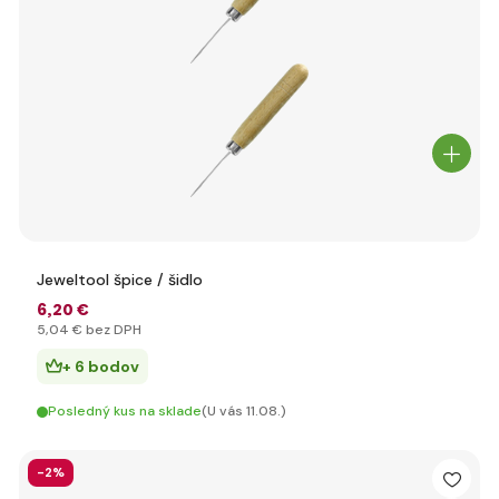
Jeweltool špice / šidlo
6
,20 €
5
,04 €
bez DPH
+ 6 bodov
Posledný kus na sklade
(U vás 11.08.)
-2%