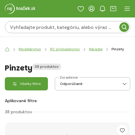
Modelárstvo
RC príslušenstvo
Náradie
Pinzety
Pinzety
38 produktov
Zoradenie
Všetky filtre
Aplikované filtre:
38 produktov