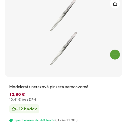
Modelcraft nerezová pinzeta samosvorná
12
,80 €
10
,41 €
bez DPH
+ 12 bodov
Expedovanie do 48 hodín
(U vás 13.08.)