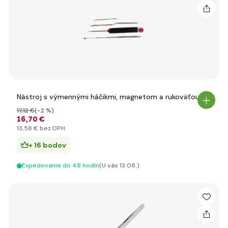
Nástroj s výmennými háčikmi, magnetom a rukoväťou
17
,12 €
(-2 %)
16
,70 €
13
,58 €
bez DPH
+ 16 bodov
Expedovanie do 48 hodín
(U vás 13.08.)