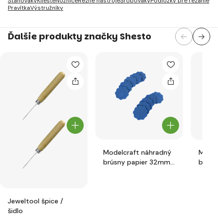
Stahováky
Kliešte
Nožnice
Rezné nástroje
Šrobováky
Podložky pre rezanie
Pravítka
Výstružníky
Ďalšie produkty značky Shesto
Modelcraft náhradný
Model
brúsny papier 32mm
brúsn
P2000 (10ks)
P2500
Jeweltool špice /
šidlo