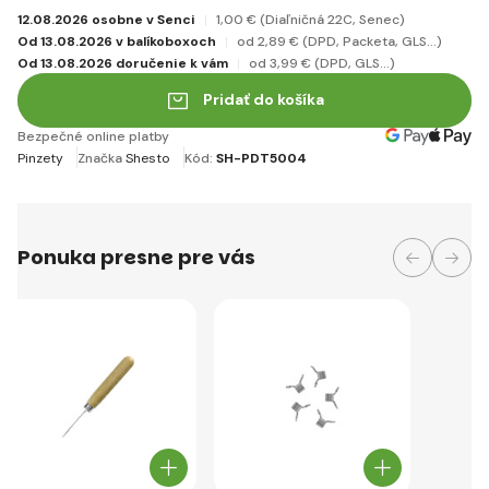
12.08.2026 osobne v Senci
1
,00 €
(Diaľničná 22C, Senec)
Od 13.08.2026 v balíkoboxoch
od 2
,89 €
(DPD, Packeta, GLS...)
Od 13.08.2026 doručenie k vám
od 3
,99 €
(DPD, GLS...)
Pridať do košíka
Bezpečné online platby
Pinzety
Značka
Shesto
Kód:
SH-PDT5004
Ponuka presne pre vás