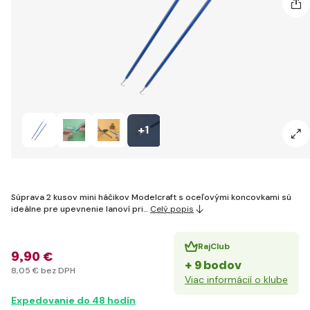
+1
Súprava 2 kusov mini háčikov Modelcraft s oceľovými koncovkami sú
ideálne pre upevnenie lanoví pri…
Celý popis
RajClub
9
,90 €
+ 9 bodov
8
,05 €
bez DPH
Viac informácií o klube
Expedovanie do 48 hodín