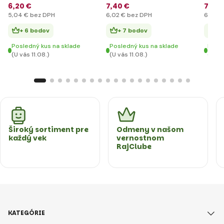
6
,20 €
7
,40 €
7
,40 
5
,04 €
bez DPH
6
,02 €
bez DPH
6
,02 €
+ 6 bodov
+ 7 bodov
+ 
Posledný kus na sklade
Posledný kus na sklade
Posle
(U vás 11.08.)
(U vás 11.08.)
(U vás
Široký sortiment pre
Odmeny v našom
každý vek
vernostnom
RajClube
KATEGÓRIE