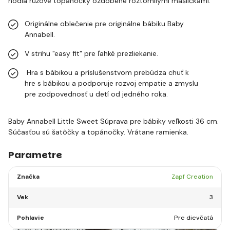
hodia ružové topánočky ozdobené roztomilými mašličkami.
Originálne oblečenie pre originálne bábiku Baby
Annabell.
V strihu "easy fit" pre ľahké prezliekanie.
Hra s bábikou a príslušenstvom prebúdza chuť k
hre s bábikou a podporuje rozvoj empatie a zmyslu
pre zodpovednosť u detí od jedného roka.
Baby Annabell Little Sweet Súprava pre bábiky veľkosti 36 cm.
Súčasťou sú šatôčky a topánočky. Vrátane ramienka.
Parametre
Značka
Zapf Creation
Vek
3
Pohlavie
Pre dievčatá