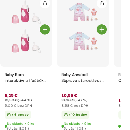
Baby Born
Baby Annabell
Baby 
Interaktívna fľaštička
Súprava starostlivosti
Chlap
a lyžička 826898
o bábätko
obleč
Narod
6
,15 €
10
,55 €
43 c
11
,0
10
,90 €
(-44 %)
19
,90 €
(-47 %)
5
,00 €
bez DPH
8
,58 €
bez DPH
8
,94 €
+ 6 bodov
+ 10 bodov
+ 
Na sklade > 5 ks
Na sklade > 5 ks
Na sk
(U vás 11.08.)
(U vás 11.08.)
(U vá