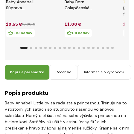
Baby Annabell
Baby Born
Súprava
Chlapčenské
Baby 
starostlivosti o
oblečenie
fare
bábätko
Narodeninová edícia,
Delu
10
,55 €
11
,00 €
16
,7
19
,90 €
43 cm
+ 10 bodov
+ 11 bodov
+ 
Popis a parametre
Recenzie
Informácie o výrobcovi
Popis produktu
Baby Annabell Little by sa rada stala princeznou. Trénuje na to
v roztomilých šatách so stupňovito riasenou volánovou
sukničkou. Horný diel šiat má na sebe výšivku s princeznou na
bielom koni. Šatôčky sú ušité v strihu "easy fit" a ich
prezliekanie hravo zvládnu aj najmenšie ručičky. Krásne sa k nim