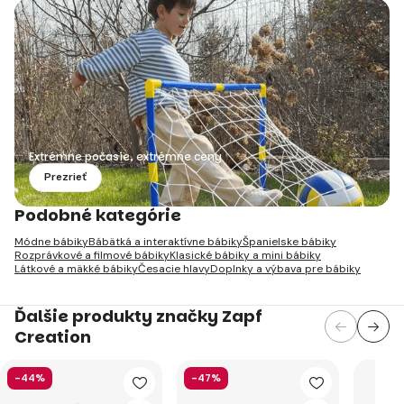
Extrémne počasie, extrémne ceny
Prezrieť
Podobné kategórie
Módne bábiky
Bábätká a interaktívne bábiky
Španielske bábiky
Rozprávkové a filmové bábiky
Klasické bábiky a mini bábiky
Látkové a mäkké bábiky
Česacie hlavy
Doplnky a výbava pre bábiky
Ďalšie produkty značky Zapf
Creation
-44%
-47%