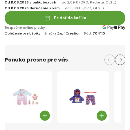
Od 11.08.2026 v balíkoboxoch
od 2
,89 €
(DPD, Packeta, GLS...)
Od 11.08.2026 doručenie k vám
od 3
,99 €
(DPD, GLS...)
Pridať do košíka
Bezpečné online platby
Oblečenie pre bábiky
Značka
Zapf Creation
Kód:
704110
Ponuka presne pre vás