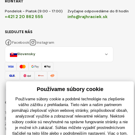
KONTAKT
Pondelok - Piatok (9:00 - 17:00)
Zvyčajne odpovedáme do 8 hodín
+421 2 20 862 555
info@rajhraciek.sk
SLEDUJTE NÁS
Facebook
Instagram
Slovensky
© 2018 - 2026 RajHraciek.sk, Všetky práva vyhradené
Táto stránka je chránená pomocou reCAPTCHA a uplatňujú sa
Pravidlá ochrany osobných údajov
spoločnosti Google a ich
Zmluvné podmienky
.
Tvorba výkonných internetových obchodov od
RIESENIA