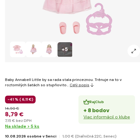
+5
Baby Annabell Little by sa rada stala princeznou. Trénuje na to v
roztomilých šatách so stupňovito…
Celý popis
-41 % (
6
,11 €
)
RajClub
14
,90 €
+ 8 bodov
8
,79 €
Viac informácií o klube
7
,15 €
bez DPH
Na sklade > 5 ks
10.08.2026 osobne v Senci
1
,00 €
(Diaľničná 22C, Senec)