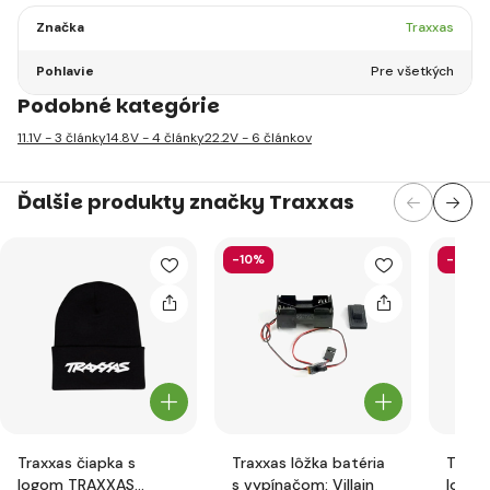
Značka
Traxxas
Pohlavie
Pre všetkých
Podobné kategórie
11.1V - 3 články
14.8V - 4 články
22.2V - 6 článkov
Ďalšie produkty značky Traxxas
-10%
-5%
Traxxas čiapka s
Traxxas lôžka batéria
Traxx
logom TRAXXAS
s vypínačom: Villain
lodnej