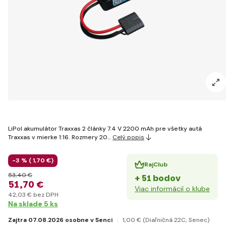
LiPol akumulátor Traxxas 2 články 7.4 V 2200 mAh pre všetky autá
Traxxas v mierke 1:16. Rozmery 20…
Celý popis
-3 % (
1
,70 €
)
RajClub
53
,40 €
+ 51 bodov
51
,70 €
Viac informácií o klube
42
,03 €
bez DPH
Na sklade 5 ks
Zajtra 07.08.2026 osobne v Senci
1
,00 €
(Diaľničná 22C, Senec)