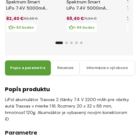
Spektrum Smart
Spektrum Smart
Traxx
LiPo 7.4V 5000mAh
LiPo 7.4V 5000mAh
7.4V
100C HC IC3
50C HC IC3
iD
82
,40 €
69
,40 €
78
,5
85
,38 €
71
,34 €
+ 82 bodov
+ 69 bodov
+
Popis a parametre
Recenzie
Informácie o výrobcovi
Popis produktu
LiPol akumulátor Traxxas 2 články 7.4 V 2200 mAh pre všetky
autá Traxxas v mierke 1:16. Rozmery 20 x 32 x 88 mm,
hmotnosť 120g. Akumulátor je vybavený novým konektorom
iD.
Parametre