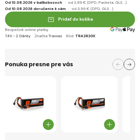
Od 10.08.2026 v balíkoboxoch
od 2
,89 €
(DPD, Packeta, GLS...)
Od 10.08.2026 doručenie k vám
od 3
,99 €
(DPD, GLS...)
Pridať do košíka
Bezpečné online platby
7.4V - 2 články
Značka
Traxxas
Kód:
TRA2820X
Ponuka presne pre vás