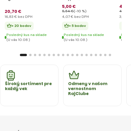
čierna detská
Blast/
5
,00 €
4
,10
20
,70 €
5
,54 €
(-10 %)
4
,31 €
16
,83 €
bez DPH
4
,07 €
bez DPH
3
,33 €
+ 20 bodov
+ 5 bodov
+ 
Posledný kus na sklade
Posledný kus na sklade
Posle
(U vás 10.08.)
(U vás 10.08.)
(U vá
Široký sortiment pre
Odmeny v našom
každý vek
vernostnom
RajClube