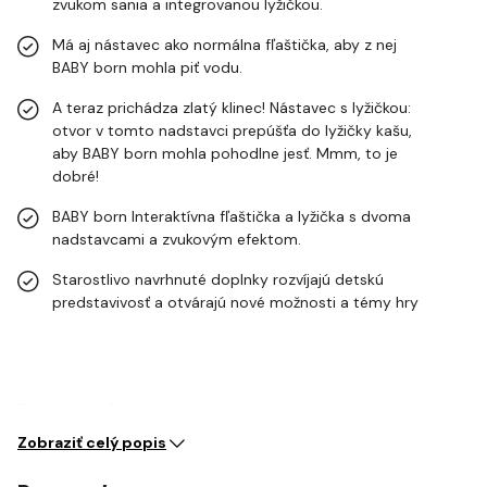
zvukom
sania a
integrovanou
lyžičkou
.
Má aj
nástavec
ako
normálna
fľaštička
,
aby z nej
BABY
born
mohla
piť
vodu
.
A teraz
prichádza
zlatý klinec
!
Nástavec
s lyžičkou
:
otvor
v
tomto
nadstavci
prepúšťa
do
lyžičky
kašu
,
aby
BABY
born
mohla
pohodlne
jesť
.
Mmm
,
to
je
dobré
!
BABY
born
Interaktívna
fľaštička
a
lyžička
s dvoma
nadstavcami
a
zvukovým
efektom
.
Starostlivo navrhnuté doplnky rozvíjajú detskú
predstavivosť a otvárajú nové možnosti a témy hry
Pre deti od 3 rokov
Zobraziť celý popis