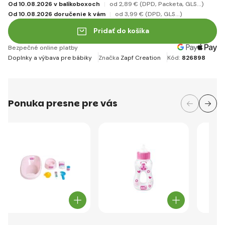
Od 10.08.2026 v balíkoboxoch
od 2
,89 €
(DPD, Packeta, GLS...)
Od 10.08.2026 doručenie k vám
od 3
,99 €
(DPD, GLS...)
Pridať do košíka
Bezpečné online platby
Doplnky a výbava pre bábiky
Značka
Zapf Creation
Kód:
826898
Ponuka presne pre vás