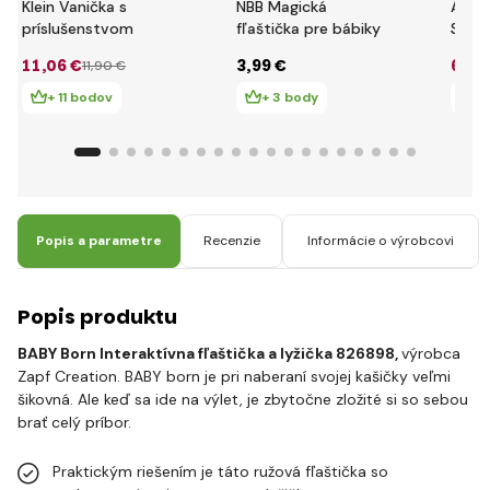
Klein Vanička s
NBB Magická
Addo
príslušenstvom
fľaštička pre bábiky
Staro
dieťa
11
,06 €
3
,99 €
6
,15
11
,90 €
+ 11 bodov
+ 3 body
+
Popis a parametre
Recenzie
Informácie o výrobcovi
Popis produktu
BABY Born
Interaktívna
fľaštička
a
lyžička
826898,
výrobca
Zapf Creation.
BABY
born
je
pri
naberaní
svojej
kašičky
veľmi
šikovná
.
Ale keď
sa ide na
výlet
,
je
zbytočne
zložité
si so
sebou
brať
celý
príbor
.
Praktickým
riešením je
táto
ružová
fľaštička
so