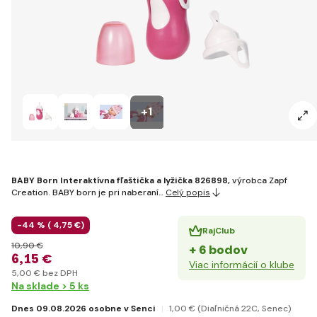
+1
BABY Born Interaktívna fľaštička a lyžička 826898,
výrobca Zapf
Creation. BABY born je pri naberaní…
Celý popis
-44 % (
4
,75 €
)
RajClub
10
,90 €
+ 6 bodov
6
,15 €
Viac informácií o klube
5
,00 €
bez DPH
Na sklade > 5 ks
Dnes 09.08.2026 osobne v Senci
1
,00 €
(Diaľničná 22C, Senec)