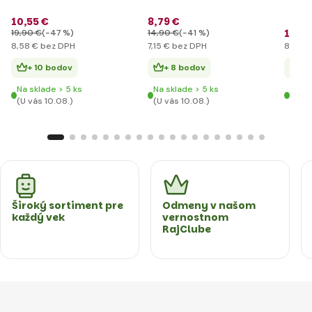
Narod
10
,55 €
8
,79 €
43 c
11
,0
19
,90 €
(-47 %)
14
,90 €
(-41 %)
8
,58 €
bez DPH
7
,15 €
bez DPH
8
,94 €
+ 10 bodov
+ 8 bodov
+ 
Na sklade > 5 ks
Na sklade > 5 ks
Na sk
(U vás 10.08.)
(U vás 10.08.)
(U vá
Široký sortiment pre
Odmeny v našom
každý vek
vernostnom
RajClube