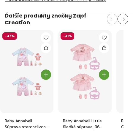
Ďalšie produkty značky Zapf
Creation
-47%
-41%
Baby Annabell
Baby Annabell Little
Baby 
Súprava starostlivosti
Sladká súprava, 36
Chlap
o bábätko
cm
obleč