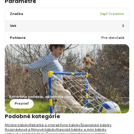
Parametre
Značka
Zapf Creation
Vek
3
Pohlavie
Pre dievčatá
Extrémne počasie, extrémne ceny
Prezrieť
Podobné kategórie
Módne bábiky
Bábätká a interaktívne bábiky
Španielske bábiky
Rozprávkové a filmové bábiky
Klasické bábiky a mini bábiky
Látkové a mäkké bábiky
Česacie hlavy
Oblečenie pre bábiky