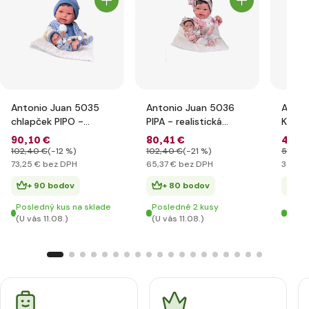
Antonio Juan 5035
Antonio Juan 5036
Antoni
chlapček PIPO -
PIPA - realistická
KIKA -
realistická bábika -
bábika - bábätko 42
bábät
90
,10 €
80
,41 €
47
,1
bábätko 42 cm
cm
mäkk
102
,40 €
(-12 %)
102
,40 €
(-21 %)
56
,27 
telom
73
,25 €
bez DPH
65
,37 €
bez DPH
38
,31 
+ 90 bodov
+ 80 bodov
+ 
Posledný kus na sklade
Posledné 2 kusy
Posl
(U vás 11.08.)
(U vás 11.08.)
(U vá