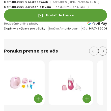
Od 11.08.2026 v balíkoboxoch
od 2
,89 €
(DPD, Packeta, GLS...)
Od 11.08.2026 doručenie k vám
od 3
,99 €
(DPD, GLS...)
Pridať do košíka
Bezpečné online platby
Doplnky a výbava pre bábiky
Značka
Antonio Juan
Kód:
MA7-92001
Ponuka presne pre vás