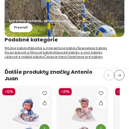
Extrémne počasie, extrémne ceny
Prezrieť
Podobné kategórie
Módne bábiky
Bábätká a interaktívne bábiky
Španielske bábiky
Rozprávkové a filmové bábiky
Klasické bábiky a mini bábiky
Látkové a mäkké bábiky
Česacie hlavy
Oblečenie pre bábiky
Ďalšie produkty značky Antonio
Juan
-12%
-21%
-16%