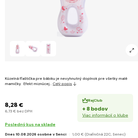
Kúzelná fľaštička pre bábiku je nevyhnutný doplnok pre všetky malé
mamičky. Efekt miznúcej…
Celý popis
RajClub
8
,28 €
+ 8 bodov
6
,73 €
bez DPH
Viac informácií o klube
Posledný kus na sklade
Dnes 10.08.2026 osobne v Senci
1
,00 €
(Diaľničná 22C, Senec)