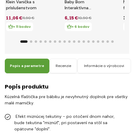
Klein Vanička s
Baby Born
NBB 
príslušenstvom
Interaktívna
fľašt
fľaštička a lyžička
11
,06 €
6
,15 €
3
,99
11
,90 €
10
,90 €
826898
+ 11 bodov
+ 6 bodov
+ 
Popis a parametre
Recenzie
Informácie o výrobcovi
Popis produktu
Kúzelná fľaštička pre bábiku je nevyhnutný doplnok pre všetky
malé mamičky.
Efekt miznúcej tekutiny - po otočení dnom nahor,
bude tekutina "miznúť", pri postavení na stôl sa
opätovne "doplní".