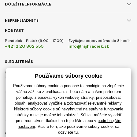
DÔLEŽITÉ INFORMÁCIE
NEPREHLIADNITE
KONTAKT
Pondelok - Piatok (9:00 - 17:00)
Zvyčajne odpovedáme do 8 hodín
+421 2 20 862 555
info@rajhraciek.sk
SLEDUJTE NÁS
Facebook
Instagram
Slovensky
© 2018 - 2026 RajHraciek.sk, Všetky práva vyhradené