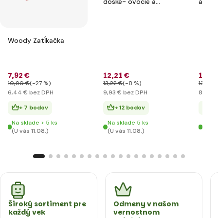
doske- ovocie a
auto 
zelenina
Woody Zatĺkačka
7
,92 €
12
,21 €
10
,2
10
,90 €
(-27 %)
13
,22 €
(-8 %)
13
,22 €
6
,44 €
bez DPH
9
,93 €
bez DPH
8
,34 €
+ 7 bodov
+ 12 bodov
+ 
Na sklade > 5 ks
Na sklade 5 ks
Posl
(U vás 11.08.)
(U vás 11.08.)
(U vá
Široký sortiment pre
Odmeny v našom
každý vek
vernostnom