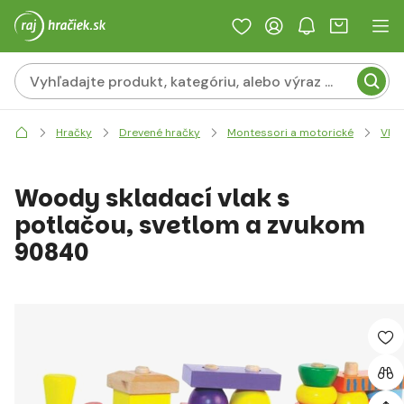
Hračky
Drevené hračky
Montessori a motorické
Vkl
Woody skladací vlak s
potlačou, svetlom a zvukom
90840