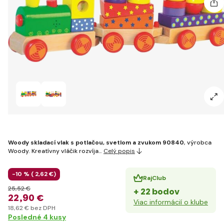
Woody skladací vlak s potlačou, svetlom a zvukom 90840
, výrobca
Woody. Kreatívny vláčik rozvíja…
Celý popis
-10 % (
2
,62 €
)
RajClub
25
,52 €
+ 22 bodov
22
,90 €
Viac informácií o klube
18
,62 €
bez DPH
Posledné 4 kusy