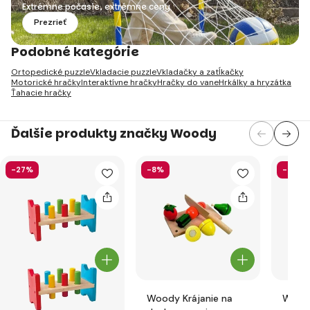
Extrémne počasie, extrémne ceny
Prezrieť
Podobné kategórie
Ortopedické puzzle
Vkladacie puzzle
Vkladačky a zatĺkačky
Motorické hračky
Interaktívne hračky
Hračky do vane
Hrkálky a hryzátka
Ťahacie hračky
Ďalšie produkty značky Woody
-27%
-8%
-22%
Woody Krájanie na
Wood