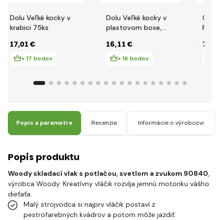
Dolu Veľké kocky v
Dolu Veľké kocky v
Clem
krabici 75ks
plastovom boxe,
Peppa
85ks
kock
17
,01 €
16
,11 €
7
,91
+ 17 bodov
+ 16 bodov
+
Popis a parametre
Recenzie
Informácie o výrobcovi
Popis produktu
Woody skladací vlak s potlačou, svetlom a zvukom 90840
,
výrobca Woody. Kreatívny vláčik rozvíja jemnú motoriku vášho
dieťaťa.
Malý strojvodca si najprv vláčik postaví z
pestrofarebných kvádrov a potom môže jazdiť.