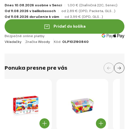
Dnes 10.08.2026 osobne v Senci
1
,00 €
(Diaľničná 22C, Senec)
Od 11.08.2026 v balíkoboxoch
od 2
,89 €
(DPD, Packeta, GLS...)
Od 11.08.2026 doručenie k vám
od 3
,99 €
(DPD, GLS...)
Pridať do košíka
Bezpečné online platby
Vkladačky
Značka
Woody
Kód:
OLP102190840
Ponuka presne pre vás