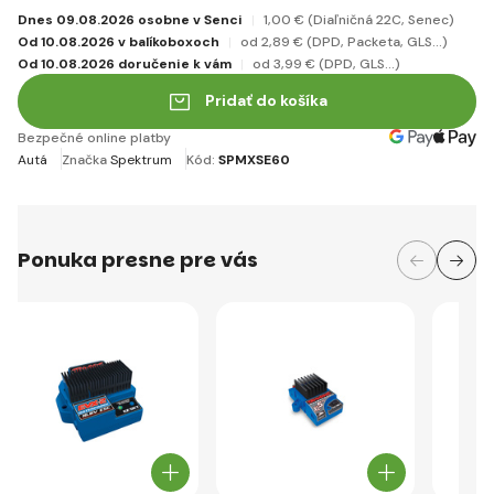
Dnes 09.08.2026 osobne v Senci
1
,00 €
(Diaľničná 22C, Senec)
Od 10.08.2026 v balíkoboxoch
od 2
,89 €
(DPD, Packeta, GLS...)
Od 10.08.2026 doručenie k vám
od 3
,99 €
(DPD, GLS...)
Pridať do košíka
Bezpečné online platby
Autá
Značka
Spektrum
Kód:
SPMXSE60
Ponuka presne pre vás