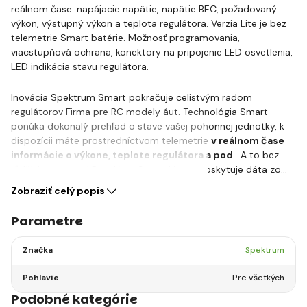
reálnom čase: napájacie napätie, napätie BEC, požadovaný
výkon, výstupný výkon a teplota regulátora. Verzia Lite je bez
telemetrie Smart batérie. Možnosť programovania,
viacstupňová ochrana, konektory na pripojenie LED osvetlenia,
LED indikácia stavu regulátora.
Inovácia Spektrum Smart pokračuje celistvým radom
regulátorov Firma pre RC modely áut. Technológia Smart
ponúka dokonalý prehľad o stave vašej pohonnej jednotky, k
dispozícii máte prostredníctvom telemetrie
v reálnom čase
informácie o výkone, teplote regulátora a pod
. A to bez
ďalších senzorov! Regulátor Smart Lite neposkytuje dáta zo…
Zobraziť celý popis
Parametre
Značka
Spektrum
Pohlavie
Pre všetkých
Podobné kategórie