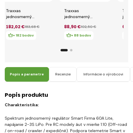
Traxxas
Traxxas
Traxx
jednosmerný
jednosmerný
jedn
regulátor EVX-2 LVD
regulátor XL5 HV
regul
182
,02 €
88
,90 €
68
,2
183
,68 €
102
,50 €
iD
+ 182 bodov
+ 88 bodov
+
Popis a parametre
Recenzie
Informácie o výrobcovi
Popis produktu
Charakteristika:
Spektrum jednosmerný regulátor Smart Firma 60A Lite,
napájanie 2-3S LiPo. Pre RC modely áut v mierke 1:10 (Off-road
/ on-road / crawler / expedičné). Podpora telemetrie Smart v