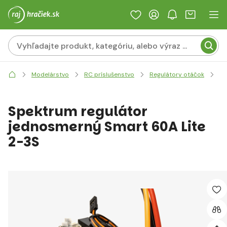
Modelárstvo
RC príslušenstvo
Regulátory otáčok
Je
Spektrum regulátor
jednosmerný Smart 60A Lite
2-3S