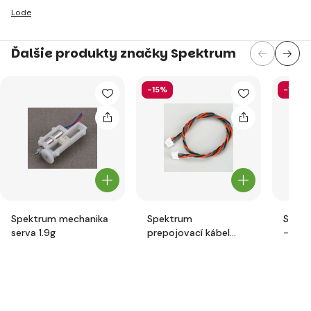
Lode
Ďalšie produkty značky Spektrum
-15%
-13%
Spektrum mechanika
Spektrum
Spekt
serva 1.9g
prepojovací kábel
- sen
prijímača JST-ZHR
pin
22cm