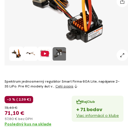
+1
Spektrum jednosmerný regulátor Smart Firma 60A Lite, napájanie 2-
3S LiPo. Pre RC modely áut v…
Celý popis
-3 % (
2
,39 €
)
RajClub
73
,49 €
+ 71 bodov
71
,10 €
Viac informácií o klube
57
,80 €
bez DPH
Posledný kus na sklade