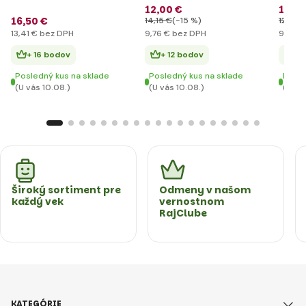
12
,00 €
11
,2
16
,50 €
14
,15 €
(-15 %)
12
,81 €
13
,41 €
bez DPH
9
,76 €
bez DPH
9
,11 €
b
+ 16 bodov
+ 12 bodov
+ 
Posledný kus na sklade
Posledný kus na sklade
Posle
(U vás 10.08.)
(U vás 10.08.)
(U vá
Široký sortiment pre
Odmeny v našom
každý vek
vernostnom
RajClube
KATEGÓRIE