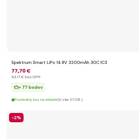
Spektrum Smart LiPo 14.8V 3200mAh 30C IC3
77
,70 €
63
,17 €
bez DPH
+ 77 bodov
Posledný kus na sklade
(U vás 07.08.)
-2%