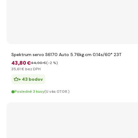
Spektrum servo S6170 Auto 5.76kg.cm 0.14s/60° 23T
43
,80 €
44
,90 €
(-2 %)
35
,61 €
bez DPH
+ 43 bodov
Posledné 3 kusy
(U vás 07.08.)