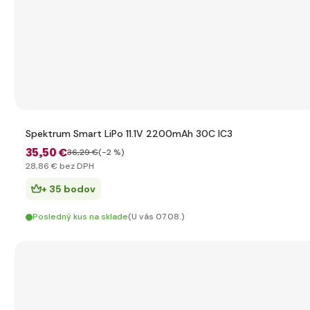
Spektrum Smart LiPo 11.1V 2200mAh 30C IC3
35
,50 €
36
,29 €
(-2 %)
28
,86 €
bez DPH
+ 35 bodov
Posledný kus na sklade
(U vás 07.08.)