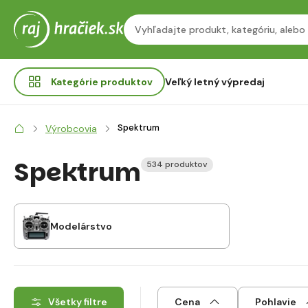
Kategórie
produktov
Veľký letný výpredaj
Spektrum
Výrobcovia
Spektrum
534 produktov
Modelárstvo
Všetky filtre
Cena
Pohlavie