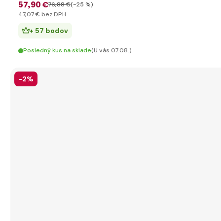
57
,90 €
76
,88 €
(-25 %)
47
,07 €
bez DPH
+ 57 bodov
Posledný kus na sklade
(U vás 07.08.)
-2%