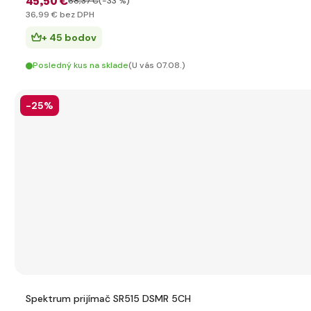
45
,50 €
68
,37 €
(-33 %)
36
,99 €
bez DPH
+ 45 bodov
Posledný kus na sklade
(U vás 07.08.)
-25%
Spektrum prijímač SR515 DSMR 5CH