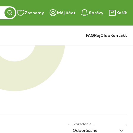
Zoznamy
Môj účet
Správy
Košík
FAQ
RajClub
Kontakt
Zoradenie