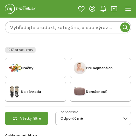
1217 produktov
Hračky
Pre najmenších
Na záhradu
Domácnosť
Zoradenie
Všetky filtre
Aplikované filtre: