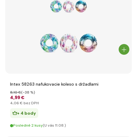
Intex 58263 nafukovacie koleso s držadlami
8
,10 €
(-38 %)
4
,99 €
4
,06 €
bez DPH
+ 4 body
Posledné 2 kusy
(U vás 11.08.)