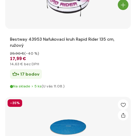
Bestway 43953 Nafukovací kruh Rapid Rider 135 cm,
ružový
29
,90 €
(-40 %)
17
,99 €
14
,63 €
bez DPH
+ 17 bodov
Na sklade > 5 ks
(U vás 11.08.)
-35%