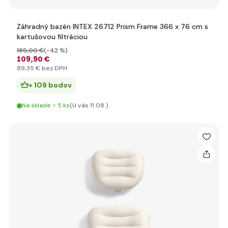
Záhradný bazén INTEX 26712 Prism Frame 366 x 76 cm s
kartušovou filtráciou
189
,00 €
(-42 %)
109
,90 €
89
,35 €
bez DPH
+ 109 bodov
Na sklade > 5 ks
(U vás 11.08.)