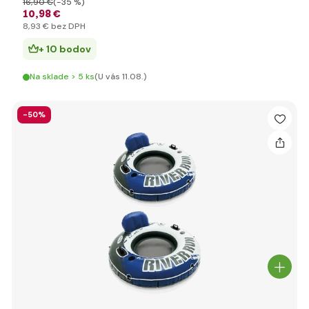
16
,90 €
(-35 %)
10
,98 €
8
,93 €
bez DPH
+ 10 bodov
Na sklade > 5 ks
(U vás 11.08.)
-50%