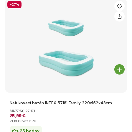
-27%
Nafukovací bazén INTEX 57181 Family 229x152x48cm
35
,77 €
(-27 %)
25
,99 €
21
,13 €
bez DPH
+ 25 bodov