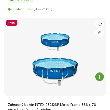
Na sklade > 5 ks
(U vás 11.08.)
-41%
Záhradný bazén INTEX 28212NP Metal Frame 366 x 76
cm s kartušovou filtráciou