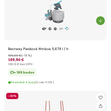
Bestway Piesková filtrácia 5,678 l / h
199
,00 €
(-15 %)
169
,90 €
138
,13 €
bez DPH
+ 169 bodov
Posledné 4 kusy
(U vás 11.08.)
-30%