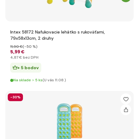
Intex 58172 Nafukovacie lehátko s rukoväťami,
79x58x13cm, 2 druhy
11
,90 €
(-50 %)
5
,99 €
4
,87 €
bez DPH
+ 5 bodov
Na sklade > 5 ks
(U vás 11.08.)
-30%