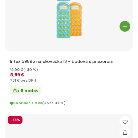
Intex 59895 nafukovačka 18 - bodová s priezorom
12
,90 €
(-30 %)
8
,99 €
7
,31 €
bez DPH
+ 8 bodov
Na sklade > 5 ks
(U vás 11.08.)
-38%