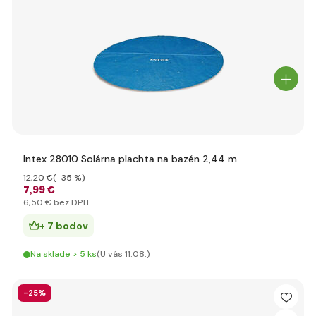
Intex 28010 Solárna plachta na bazén 2,44 m
12
,20 €
(-35 %)
7
,99 €
6
,50 €
bez DPH
+ 7 bodov
Na sklade > 5 ks
(U vás 11.08.)
-25%