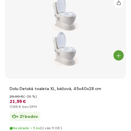
Dolu Detská toaleta XL, béžová, 45x40x28 cm
29
,90 €
(-26 %)
21
,99 €
17
,88 €
bez DPH
+ 21 bodov
Na sklade > 5 ks
(U vás 11.08.)