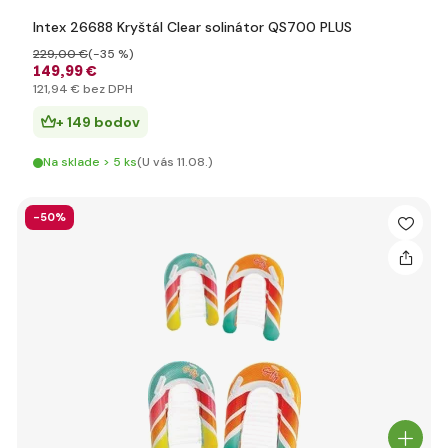
Intex 26688 Kryštál Clear solinátor QS700 PLUS
229
,00 €
(-35 %)
149
,99 €
121
,94 €
bez DPH
+ 149 bodov
Na sklade > 5 ks
(U vás 11.08.)
-50%