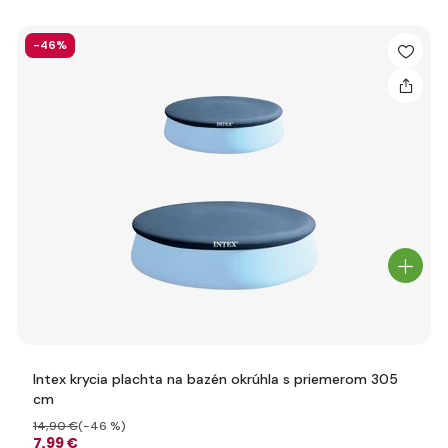
-46%
Intex krycia plachta na bazén okrúhla s priemerom 305
cm
14
,90 €
(-46 %)
7
,99 €