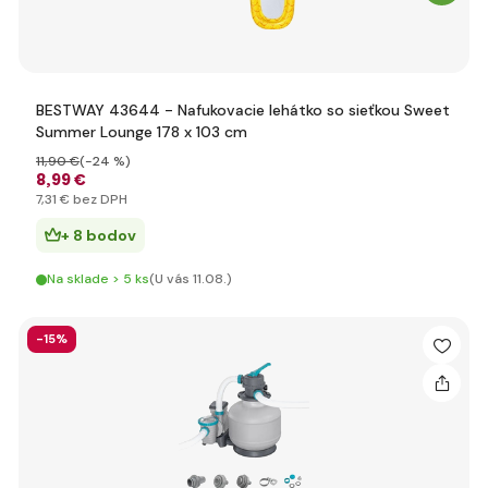
BESTWAY 43644 - Nafukovacie lehátko so sieťkou Sweet
Summer Lounge 178 x 103 cm
11
,90 €
(-24 %)
8
,99 €
7
,31 €
bez DPH
+ 8 bodov
Na sklade > 5 ks
(U vás 11.08.)
-15%