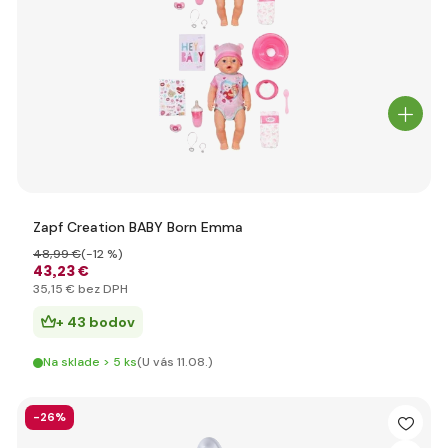
Zapf Creation BABY Born Emma
48
,99 €
(-12 %)
43
,23 €
35
,15 €
bez DPH
+ 43 bodov
Na sklade > 5 ks
(U vás 11.08.)
-26%