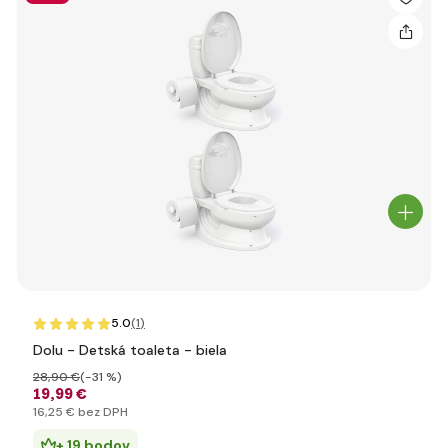
5.0
(1
)
Dolu - Detská toaleta - biela
28
,90 €
(-31 %)
19
,99 €
16
,25 €
bez DPH
+ 19 bodov