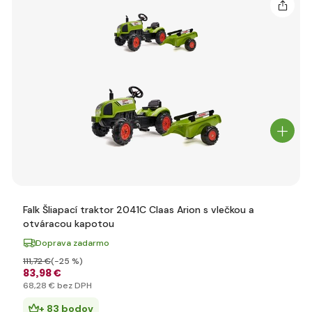
Falk Šliapací traktor 2041C Claas Arion s vlečkou a
otváracou kapotou
Doprava zadarmo
111
,72 €
(-25 %)
83
,98 €
68
,28 €
bez DPH
+ 83 bodov