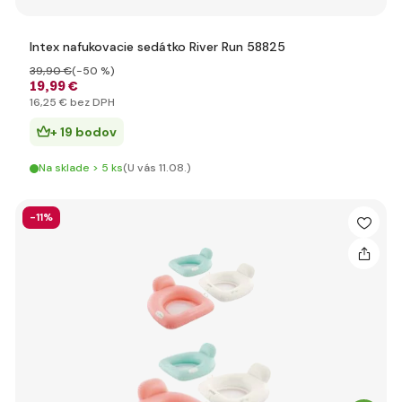
Intex nafukovacie sedátko River Run 58825
39
,90 €
(-50 %)
19
,99 €
16
,25 €
bez DPH
+ 19 bodov
Na sklade > 5 ks
(U vás 11.08.)
-11%