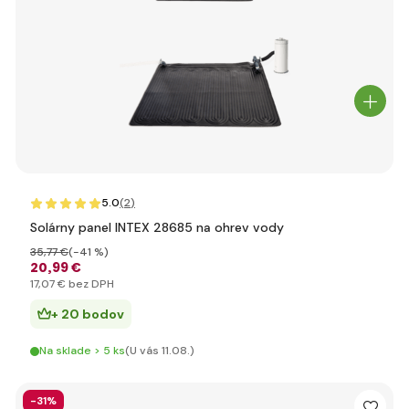
5.0
(2
)
Solárny panel INTEX 28685 na ohrev vody
35
,77 €
(-41 %)
20
,99 €
17
,07 €
bez DPH
+ 20 bodov
Na sklade > 5 ks
(U vás 11.08.)
-31%