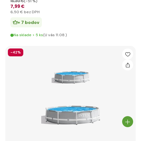
16
,30 €
(-51 %)
7
,99 €
6
,50 €
bez DPH
+ 7 bodov
Na sklade > 5 ks
(U vás 11.08.)
-42%