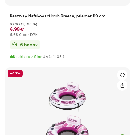
Bestway Nafukovací kruh Breeze, priemer 119 cm
10
,90 €
(-36 %)
6
,99 €
5
,68 €
bez DPH
+ 6 bodov
Na sklade > 5 ks
(U vás 11.08.)
-40%