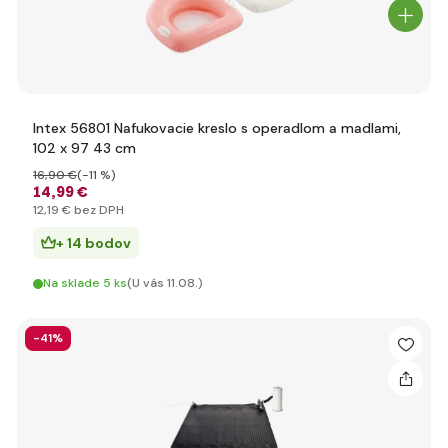
Intex 56801 Nafukovacie kreslo s operadlom a madlami,
102 x 97 43 cm
16
,90 €
(-11 %)
14
,99 €
12
,19 €
bez DPH
+ 14 bodov
Na sklade 5 ks
(U vás 11.08.)
-41%