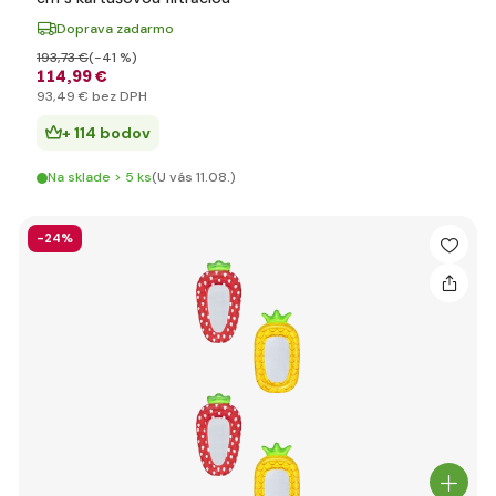
Doprava zadarmo
193
,73 €
(-41 %)
114
,99 €
93
,49 €
bez DPH
+ 114 bodov
Na sklade > 5 ks
(U vás 11.08.)
-24%