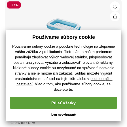
-27%
Detský bazén INTEX 57403 obdĺžnik, 166x100x28cm s
nafukovacim dnom
20
,40 €
(-27 %)
14
,99 €
12
,19 €
bez DPH