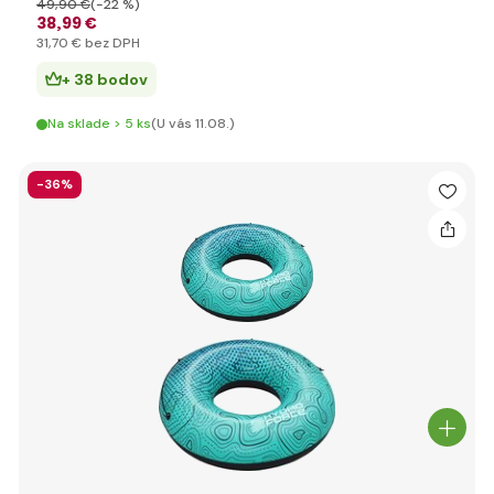
49
,90 €
(-22 %)
38
,99 €
31
,70 €
bez DPH
+ 38 bodov
Na sklade > 5 ks
(U vás 11.08.)
-36%