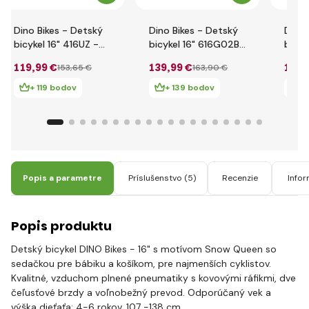
Dino Bikes - Detský
Dino Bikes - Detský
Dino 
bicykel 16" 416UZ -
bicykel 16" 616G02BA
bicyk
zelený 2017
- Barbie 2024
Jedn
119
,99 €
139
,99 €
122
,
153
,65 €
163
,90 €
+ 119 bodov
+ 139 bodov
+ 
Popis a parametre
Príslušenstvo
(5)
Recenzie
Infor
Popis produktu
Detský bicykel DINO Bikes - 16" s motívom Snow Queen so
sedačkou pre bábiku a košíkom, pre najmenších cyklistov.
Kvalitné, vzduchom plnené pneumatiky s kovovými ráfikmi, dve
čeľusťové brzdy a voľnobežný prevod. Odporúčaný vek a
výška dieťaťa: 4-6 rokov, 107 -138 cm.