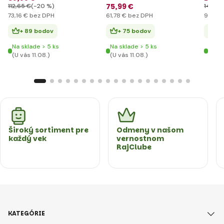
75
,99 €
112
,65 €
(-20 %)
142
,37
73
,16 €
bez DPH
61
,78 €
bez DPH
94
,30
+ 89 bodov
+ 75 bodov
+ 
Na sklade > 5 ks
Na sklade > 5 ks
Na sk
(U vás 11.08.)
(U vás 11.08.)
(U vá
Široký sortiment pre
Odmeny v našom
každý vek
vernostnom
RajClube
KATEGÓRIE