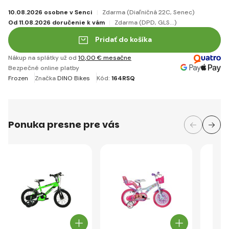
10.08.2026 osobne v Senci
Zdarma
(Diaľničná 22C, Senec)
Od 11.08.2026 doručenie k vám
Zdarma
(DPD, GLS...)
Pridať do košíka
Nákup na splátky už od
10
,00 €
mesačne
Bezpečné online platby
Frozen
Značka
DINO Bikes
Kód:
164RSQ
Ponuka presne pre vás