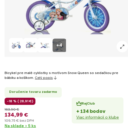
+4
Bicykel pre malé cyklistky s motívom Snow Queen so sedačkou pre
bábiku a košíkom.
Celý popis
Doručenie tovaru zadarmo
-18 % (
28
,91 €
)
RajClub
163
,90 €
+ 134 bodov
134
,99 €
Viac informácií o klube
109
,75 €
bez DPH
Na sklade > 5 ks