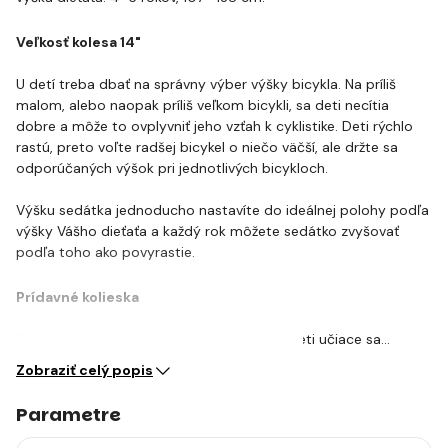
Veľkosť kolesa 14"
U detí treba dbať na správny výber výšky bicykla. Na príliš
malom, alebo naopak príliš veľkom bicykli, sa deti necítia
dobre a môže to ovplyvniť jeho vzťah k cyklistike. Deti rýchlo
rastú, preto voľte radšej bicykel o niečo väčší, ale držte sa
odporúčaných výšok pri jednotlivých bicykloch.
Výšku sedátka jednoducho nastavíte do ideálnej polohy podľa
výšky Vášho dieťaťa a každý rok môžete sedátko zvyšovať
podľa toho ako povyrastie.
Prídavné kolieska
Prídavné balančné kolieska sú určené pre deti učiace sa…
Zobraziť celý popis
Parametre