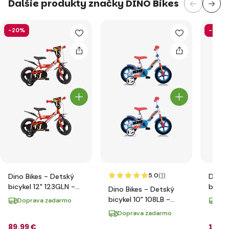
Ďalšie produkty značky DINO Bikes
-20%
-19%
5.0
(1
)
Dino Bikes - Detský
Dino 
bicykel 12" 123GLN -
bicyke
Dino Bikes - Detský
červený 2014
červe
bicykel 10" 108LB -
Doprava zadarmo
Dop
modrý 2017
Doprava zadarmo
89
,99 €
115
,9