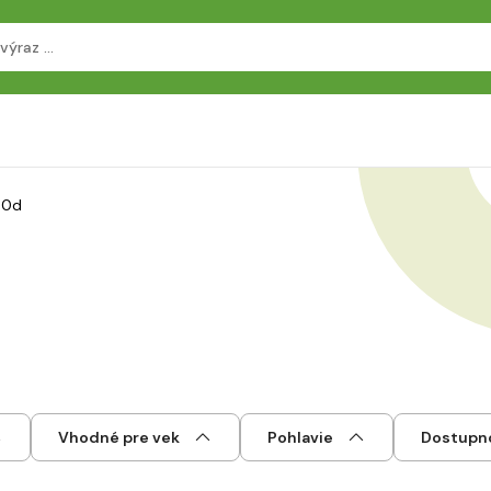
00d
Vhodné pre vek
Pohlavie
Dostupn