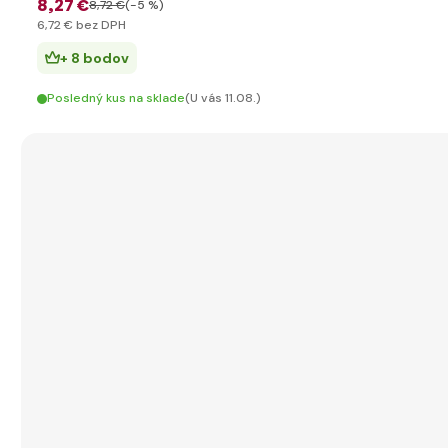
8
,27 €
8
,72 €
(-5 %)
6
,72 €
bez DPH
+ 8 bodov
Posledný kus na sklade
(U vás 11.08.)