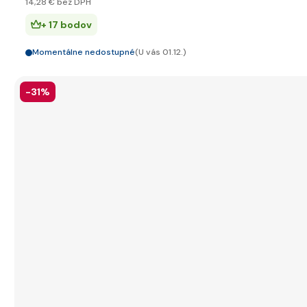
14
,28 €
bez DPH
+ 17 bodov
Momentálne nedostupné
(U vás 01.12.)
-31%