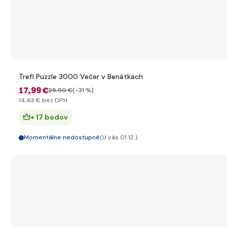
Trefl Puzzle 3000 Večer v Benátkach
17
,99 €
25
,90 €
(-31 %)
14
,63 €
bez DPH
+ 17 bodov
Momentálne nedostupné
(U vás 01.12.)