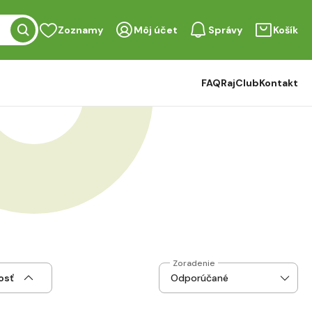
Zoznamy
Môj účet
Správy
Košík
FAQ
RajClub
Kontakt
Zoradenie
osť