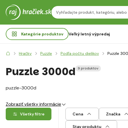
Kategórie
produktov
Veľký letný výpredaj
Hračky
Puzzle
Podľa počtu dielikov
Puzzle 30
Puzzle 3000d
9 produktov
puzzle-3000d
Zobraziť všetky informácie
Všetky filtre
Cena
Značka
Stav produktu