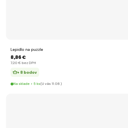
Lepidlo na puzzle
8
,86 €
7
,20 €
bez DPH
+ 8 bodov
Na sklade > 5 ks
(U vás 11.08.)