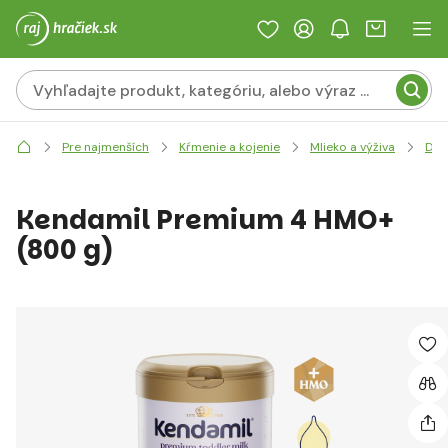
Pre najmenších
Kŕmenie a kojenie
Mlieko a výživa
Doj
Kendamil Premium 4 HMO+
(800 g)