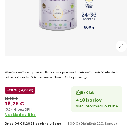
Mliečna výživa v prášku. Potravina pre osobitné výživové účely detí
od ukončeného 24. mesiaca. Nová…
Celý popis
-20 % (
4
,65 €
)
RajClub
22
,90 €
+ 18 bodov
18
,25 €
Viac informácií o klube
15
,34 €
bez DPH
Na sklade > 5 ks
Dnes 06.08.2026 osobne v Senci
1
,00 €
(Diaľničná 22C, Senec)