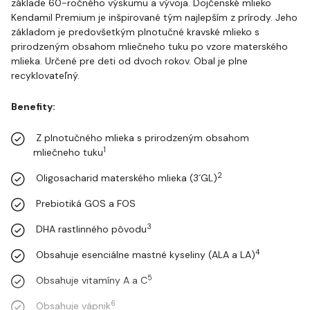
základe 60-ročného výskumu a vývoja. Dojčenské mlieko
Kendamil Premium je inšpirované tým najlepším z prírody. Jeho
základom je predovšetkým plnotučné kravské mlieko s
prirodzeným obsahom mliečneho tuku po vzore materského
mlieka. Určené pre deti od dvoch rokov. Obal je plne
recyklovateľný.
Benefity:
Z plnotučného mlieka s prirodzeným obsahom
1
mliečneho tuku
2
Oligosacharid materského mlieka (3´GL)
Prebiotiká GOS a FOS
3
DHA rastlinného pôvodu
4
Obsahuje esenciálne mastné kyseliny (ALA a LA)
5
Obsahuje vitamíny A a C
6
Obsahuje vápnik