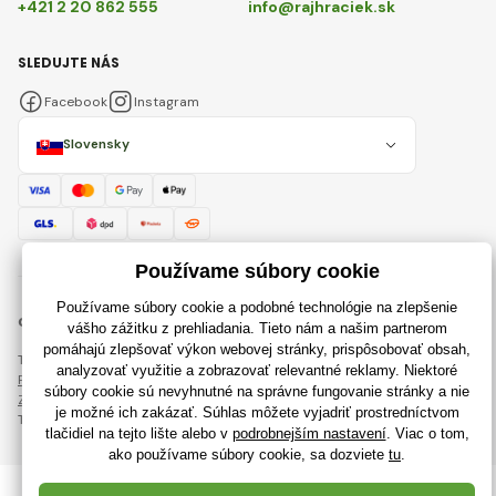
+421 2 20 862 555
info@rajhraciek.sk
SLEDUJTE NÁS
Facebook
Instagram
Slovensky
© 2018 - 2026 RajHraciek.sk, Všetky práva vyhradené
Táto stránka je chránená pomocou reCAPTCHA a uplatňujú sa
Pravidlá ochrany osobných údajov
spoločnosti Google a ich
Zmluvné podmienky
.
Tvorba výkonných internetových obchodov od
RIESENIA