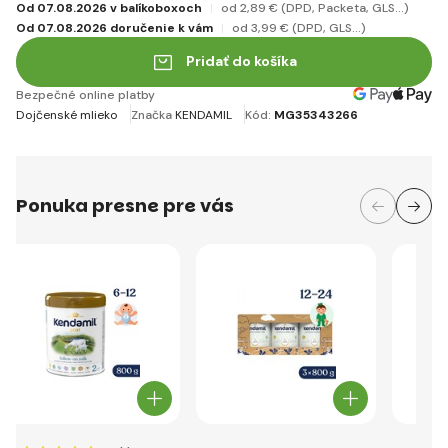
Od 07.08.2026 v balíkoboxoch
od 2
,89 €
(DPD, Packeta, GLS...)
Od 07.08.2026 doručenie k vám
od 3
,99 €
(DPD, GLS...)
Pridať do košíka
Bezpečné online platby
Dojčenské mlieko
Značka
KENDAMIL
Kód:
MG35343266
Ponuka presne pre vás