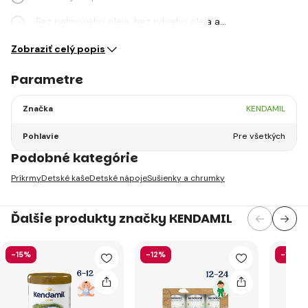
Bez palmového oleja, bez rybieho oleja a…
Zobraziť celý popis
Parametre
Značka
KENDAMIL
Pohlavie
Pre všetkých
Podobné kategórie
Príkrmy
Detské kaše
Detské nápoje
Sušienky a chrumky
Ďalšie produkty značky KENDAMIL
-15%
-12%
-13%