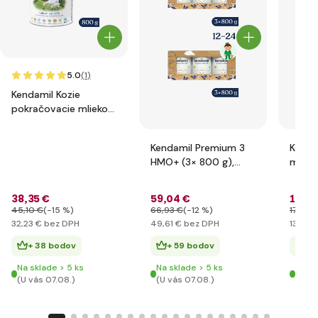
5.0
(1
)
Kendamil Kozie
pokračovacie mlieko
2 (800 g) DHA+
Kendamil Premium 3
Kenda
HMO+ (3× 800 g),
mlieč
rozprávkové balenie s
g)
divadlom O veľkej
38
,35 €
59
,04 €
15
,68
repe
45
,10 €
(-15 %)
66
,93 €
(-12 %)
17
,94 
32
,23 €
bez DPH
49
,61 €
bez DPH
13
,18 €
+ 38 bodov
+ 59 bodov
+ 
Na sklade > 5 ks
Na sklade > 5 ks
Na sk
(U vás 07.08.)
(U vás 07.08.)
(U vá