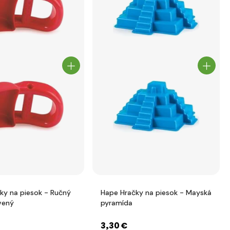
ky na piesok - Ručný
Hape Hračky na piesok - Mayská
vený
pyramída
3
,30 €