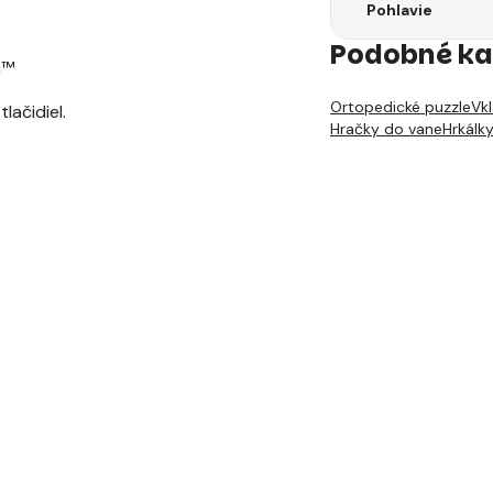
Pohlavie
Podobné ka
h™
Ortopedické puzzle
Vk
lačidiel.
Hračky do vane
Hrkálk