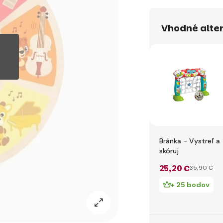
Vhodné alte
Bránka - Vystreľ a
skóruj
25
,20 €
35
,90 €
+ 25 bodov