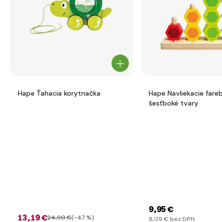
Hape Ťahacia korytnačka
Hape Navliekacie fare
šesťboké tvary
9
,95 €
13
,19 €
24
,90 €
(-47 %)
8
,09 €
bez DPH