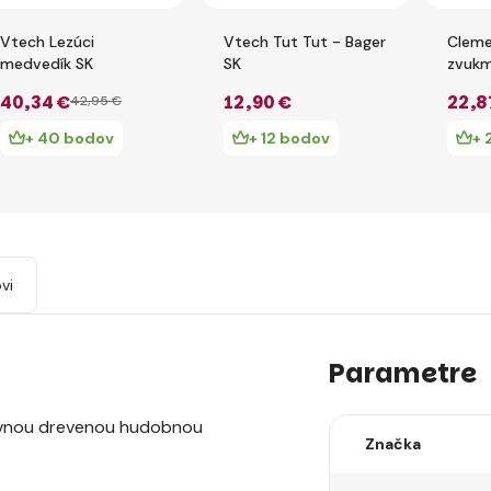
Vtech Lezúci
Vtech Tut Tut - Bager
Cleme
medvedík SK
SK
zvukm
40
,34 €
12
,90 €
22
,8
42
,95 €
+ 40 bodov
+ 12 bodov
+ 
vi
Parametre
tívnou drevenou hudobnou
Značka