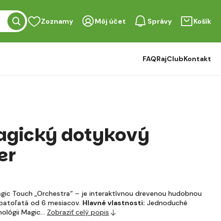
Zoznamy
Môj účet
Správy
Košík
FAQ
RajClub
Kontakt
agický dotykový
er
agic Touch „Orchestra“ – je interaktívnou drevenou hudobnou
batoľatá od 6 mesiacov.
Hlavné vlastnosti:
Jednoduché
nológii Magic…
Zobraziť celý popis