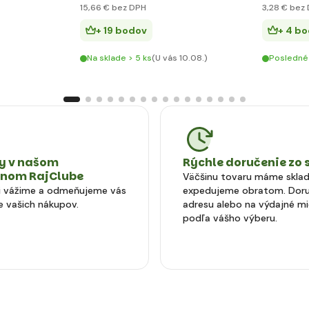
15
,66 €
bez DPH
3
,28 €
bez 
+ 19 bodov
+ 4 b
Na sklade > 5 ks
(U vás 10.08.)
Posledné
 v našom
Rýchle doručenie zo 
tnom RajClube
Väčšinu tovaru máme skla
si vážime a odmeňujeme vás
expedujeme obratom. Doru
e vašich nákupov.
adresu alebo na výdajné m
podľa vášho výberu.