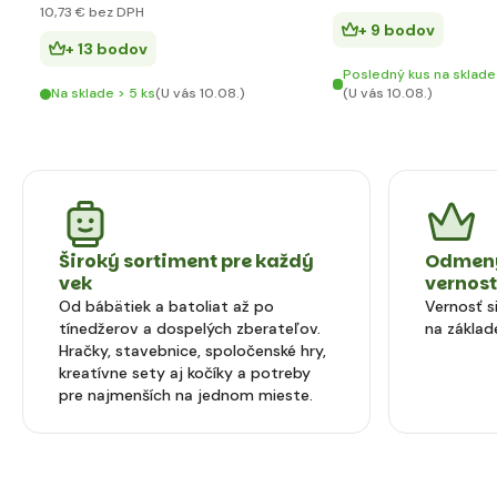
10
,73 €
bez DPH
+ 9 bodov
+ 13 bodov
Posledný kus na sklade
Na sklade > 5 ks
(U vás 10.08.)
(U vás 10.08.)
Široký sortiment pre každý
Odmeny
vek
vernos
Od bábätiek a batoliat až po
Vernosť 
tínedžerov a dospelých zberateľov.
na základ
Hračky, stavebnice, spoločenské hry,
kreatívne sety aj kočíky a potreby
pre najmenších na jednom mieste.