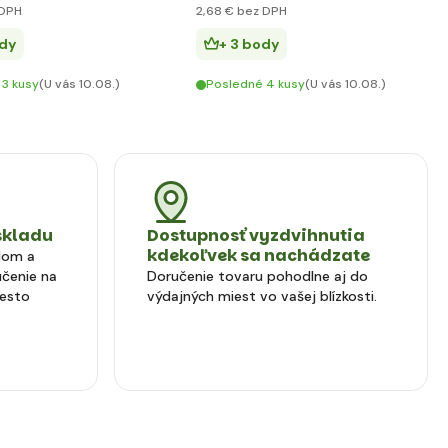
DPH
2
,68 €
bez DPH
ody
+ 3 body
 3 kusy
(U vás 10.08.)
Posledné 4 kusy
(U vás 10.08.)
skladu
Dostupnosť vyzdvihnutia
kdekoľvek sa nachádzate
dom a
čenie na
Doručenie tovaru pohodlne aj do
iesto
výdajných miest vo vašej blízkosti.