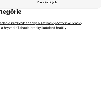
Pre všetkých
tegórie
ladacie puzzle
Vkladačky a zatĺkačky
Motorické hračky
y a hryzátka
Ťahacie hračky
Hudobné hračky