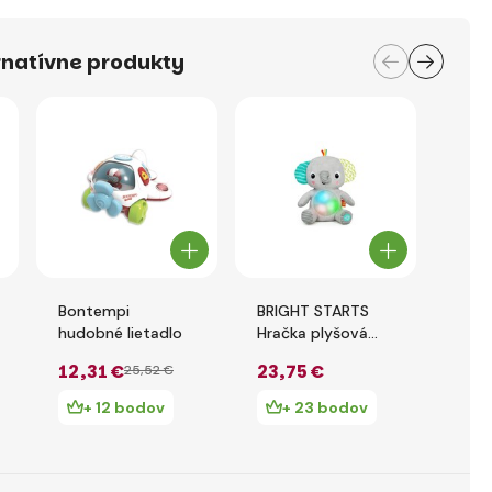
rnatívne produkty
Bontempi
BRIGHT STARTS
Auto
hudobné lietadlo
Hračka plyšová
efek
hudobná svietiaca
12
,31 €
23
,75 €
5
,5
25
,52 €
Hug-a-bye Baby™
sloník 0m+
+ 12 bodov
+ 23 bodov
+