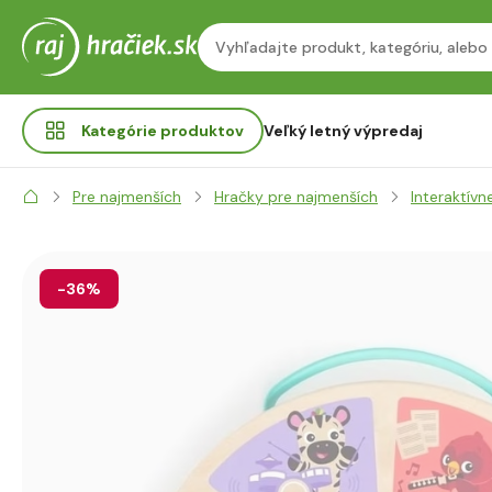
Kategórie
produktov
Veľký letný výpredaj
Pre najmenších
Hračky pre najmenších
Interaktívn
-36%