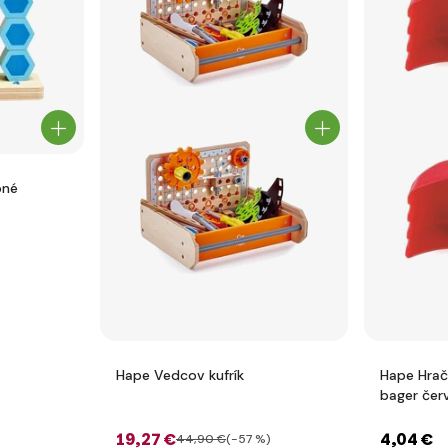
bné
Hape Vedcov kufrík
Hape Hrač
bager čer
19
,27 €
4
,04 €
44
,90 €
(-57 %)