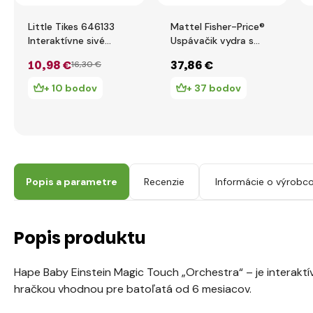
Little Tikes 646133
Mattel Fisher-Price®
Interaktívne sivé
Uspávačik vydra s
autíčko
melódiami
10
,98 €
37
,86 €
16
,30 €
+ 10 bodov
+ 37 bodov
Popis a parametre
Recenzie
Informácie o výrobco
Popis produktu
Hape Baby Einstein Magic Touch „Orchestra“ – je interak
hračkou vhodnou pre batoľatá od 6 mesiacov.