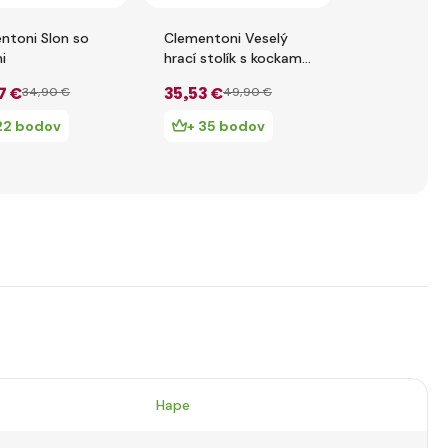
ntoni Slon so
Clementoni Veselý
Bontempi h
i
hrací stolík s kockami
lietadlo
a zvieratkami
7 €
35
,53 €
12
,31 €
34
,90 €
49
,90 €
25
22 bodov
+ 35 bodov
+ 12 bo
Hape