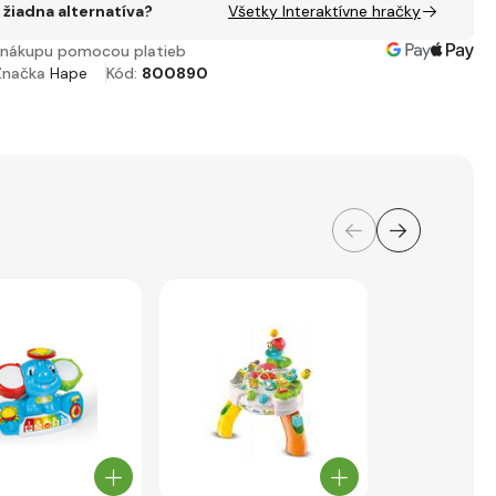
žiadna alternatíva?
Všetky Interaktívne hračky
nákupu pomocou platieb
Značka
Hape
Kód:
800890