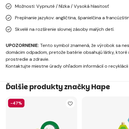
Možnosti: Vypnuté / Nízka / Vysoká hlasitosť
Prepínanie jazykov: angličtina, španielčina a francúzšti
Skvelé na rozšírenie slovnej zásoby malých detí.
UPOZORNENIE:
Tento symbol znamená, že výrobok sa nesm
domácim odpadom, pretože batérie obsahujú látky, ktoré m
prostredie a zdravie.
Kontaktujte miestne úrady ohľadom informácií o recyklácii
Ďalšie produkty značky Hape
-47%