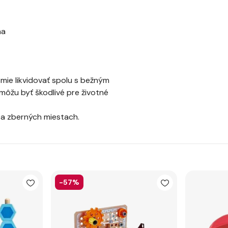
na
ie likvidovať spolu s bežným
ôžu byť škodlivé pre životné
 a zberných miestach.
-57%