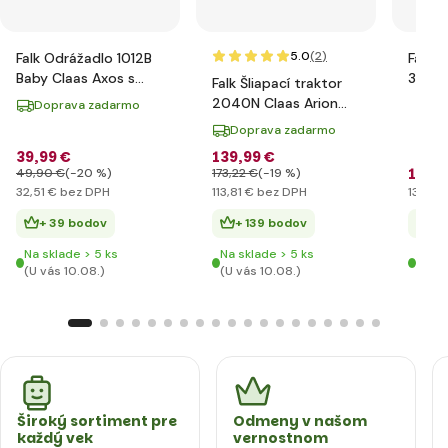
5.0
(2
)
Falk Odrážadlo 1012B
Falk Š
Baby Claas Axos s
3090B
Falk Šliapací traktor
vlečkou
T8 s 
2040N Claas Arion
Doprava zadarmo
410 s nakladačom,
Doprava zadarmo
rýpadlom a vlečkou
39
,99 €
139
,99 €
160
,
49
,90 €
(-20 %)
173
,22 €
(-19 %)
32
,51 €
bez DPH
113
,81 €
bez DPH
130
,83
+ 39 bodov
+ 139 bodov
+ 
Na sklade > 5 ks
Na sklade > 5 ks
Na sk
(U vás 10.08.)
(U vás 10.08.)
(U vá
Široký sortiment pre
Odmeny v našom
každý vek
vernostnom