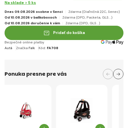
Na sklade > 5 ks
Dnes 09.08.2026 osobne v Senci
Zdarma
(Diaľničná 22C, Senec)
Od 10.08.2026 v balíkoboxoch
Zdarma
(DPD, Packeta, GLS...)
Od 10.08.2026 doručenie k vám
Zdarma
(DPD, GLS...)
Pridať do košíka
Bezpečné online platby
Autá
Značka
Falk
Kód:
FA708
Ponuka presne pre vás