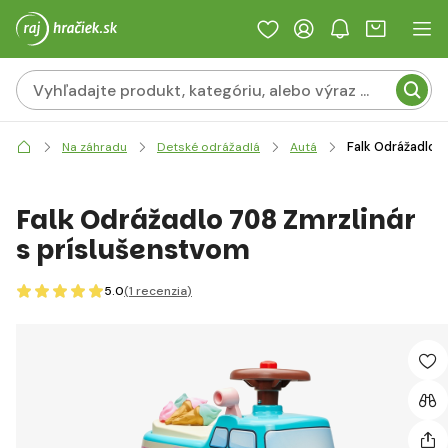
Falk Odrážadlo 
Na záhradu
Detské odrážadlá
Autá
Falk Odrážadlo 708 Zmrzlinár
s príslušenstvom
5.0
(1
recenzia
)