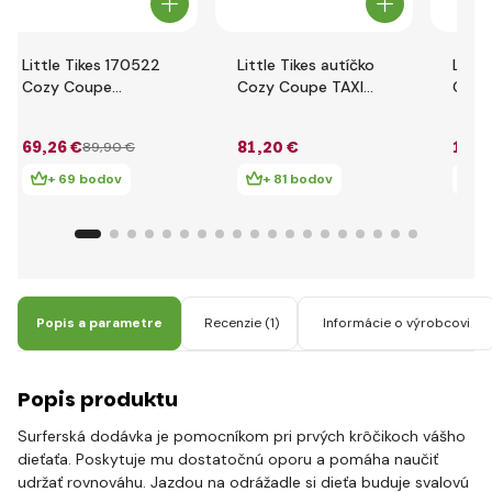
Little Tikes 170522
Little Tikes autíčko
Littl
Cozy Coupe
Cozy Coupe TAXI
Gran
Hasičské auto
172182
1727
69
,26 €
81
,20 €
103
,
89
,90 €
+ 69 bodov
+ 81 bodov
+
Popis a parametre
Recenzie
(1)
Informácie o výrobcovi
Popis produktu
Surferská dodávka je pomocníkom pri prvých krôčikoch vášho
dieťaťa. Poskytuje mu dostatočnú oporu a pomáha naučiť
udržať rovnováhu. Jazdou na odrážadle si dieťa buduje svalovú