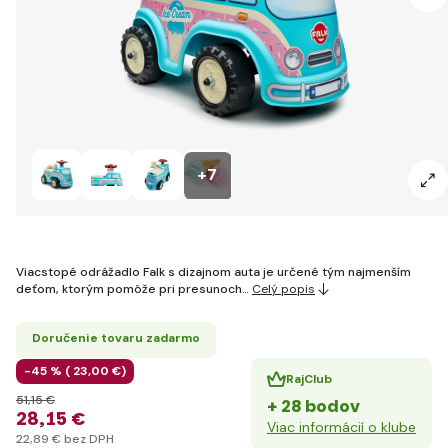
+7
Viacstopé odrážadlo Falk s dizajnom auta je určené tým najmenším
deťom, ktorým pomôže pri presunoch…
Celý popis
Doručenie tovaru zadarmo
-45 % (
23
,00 €
)
RajClub
51
,15 €
+ 28 bodov
28
,15 €
Viac informácií o klube
22
,89 €
bez DPH