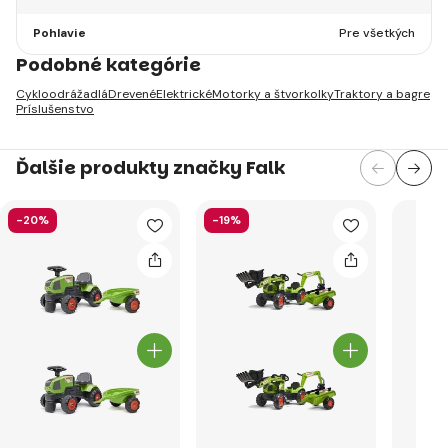
Pohlavie
Pre všetkých
Podobné kategórie
Cykloodrážadlá
Drevené
Elektrické
Motorky a štvorkolky
Traktory a bagre
Príslušenstvo
Ďalšie produkty značky Falk
-20%
-19%