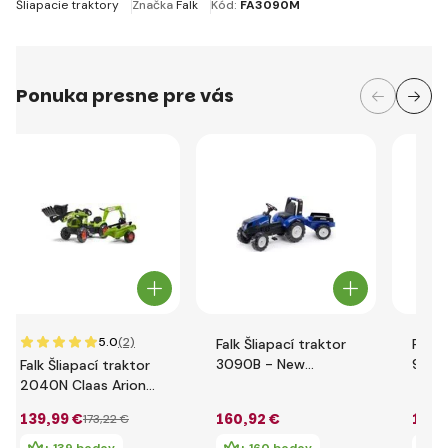
Šliapacie traktory
Značka
Falk
Kód:
FA3090M
Ponuka presne pre vás
5.0
(2)
Falk Šliapací traktor
Falk 
3090B - New
996A
Falk Šliapací traktor
Holland T8 s
240C
2040N Claas Arion
prívesom
červ
410 s nakladačom,
139
,99 €
160
,92 €
171
,
173
,22 €
rýpadlom a vlečkou
+ 139 bodov
+ 160 bodov
+ 