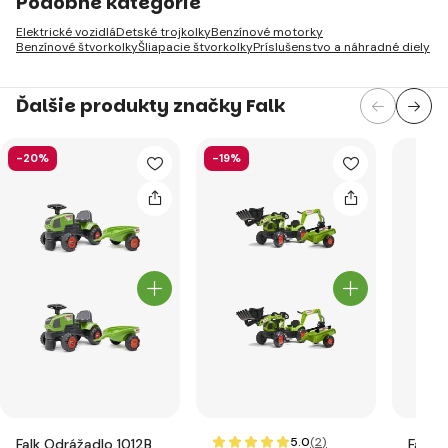
Podobné kategórie
Elektrické vozidlá
Detské trojkolky
Benzínové motorky
Benzínové štvorkolky
Šliapacie štvorkolky
Príslušenstvo a náhradné diely
Ďalšie produkty značky Falk
-20%
-19%
5.0
(2
)
Falk Odrážadlo 1012B
Falk Š