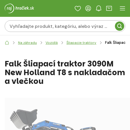
Falk Šliapací
Na záhradu
Vozidlá
Šliapacie traktory
Falk Šliapací traktor 3090M
New Holland T8 s nakladačom
a vlečkou