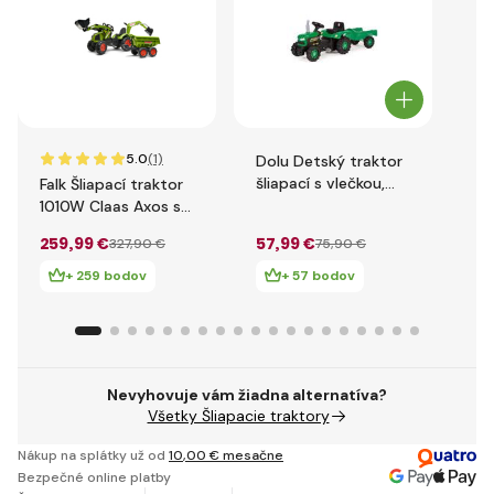
5.0
(1)
Dolu Detský traktor
Do
šliapací s vlečkou,
šli
Falk Šliapací traktor
zelený
ze
1010W Claas Axos s
nakladačom,
259
,99 €
57
,99 €
47
327
,90 €
75
,90 €
rýpadlom a vlečkou
+ 259 bodov
+ 57 bodov
Nevyhovuje vám žiadna alternatíva?
Všetky Šliapacie traktory
Nákup na splátky už od
10
,00 €
mesačne
Bezpečné online platby