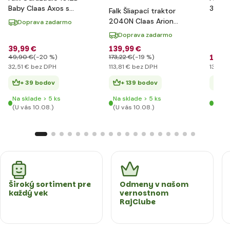
Baby Claas Axos s
3090B
Falk Šliapací traktor
vlečkou
T8 s 
2040N Claas Arion
Doprava zadarmo
410 s nakladačom,
Doprava zadarmo
rýpadlom a vlečkou
39
,99 €
139
,99 €
160
,
49
,90 €
(-20 %)
173
,22 €
(-19 %)
32
,51 €
bez DPH
113
,81 €
bez DPH
130
,83
+ 39 bodov
+ 139 bodov
+ 
Na sklade > 5 ks
Na sklade > 5 ks
Na sk
(U vás 10.08.)
(U vás 10.08.)
(U vá
Široký sortiment pre
Odmeny v našom
každý vek
vernostnom
RajClube