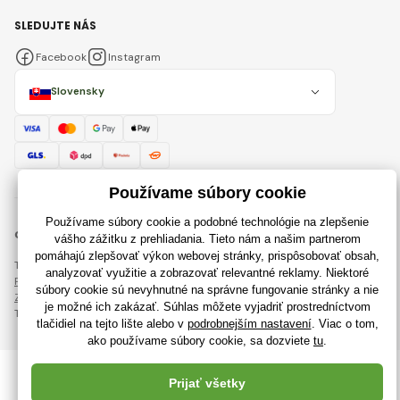
SLEDUJTE NÁS
Facebook
Instagram
Slovensky
© 2018 - 2026 RajHraciek.sk, Všetky práva vyhradené
Táto stránka je chránená pomocou reCAPTCHA a uplatňujú sa
Pravidlá ochrany osobných údajov
spoločnosti Google a ich
Zmluvné podmienky
.
Tvorba výkonných internetových obchodov od
RIESENIA