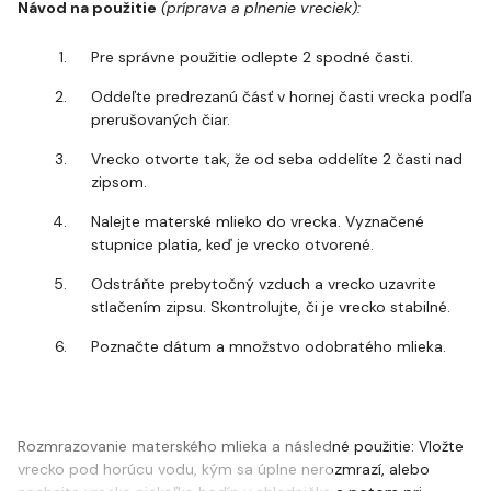
Návod na použitie
(príprava a plnenie vreciek):
Pre správne použitie odlepte 2 spodné časti.
Oddeľte predrezanú čásť v hornej časti vrecka podľa
prerušovaných čiar.
Vrecko otvorte tak, že od seba oddelíte 2 časti nad
zipsom.
Nalejte materské mlieko do vrecka. Vyznačené
stupnice platia, keď je vrecko otvorené.
Odstráňte prebytočný vzduch a vrecko uzavrite
stlačením zipsu. Skontrolujte, či je vrecko stabilné.
Poznačte dátum a množstvo odobratého mlieka.
Rozmrazovanie materského mlieka a následné použitie: Vložte
vrecko pod horúcu vodu, kým sa úplne nerozmrazí, alebo