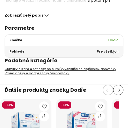
nechajte vrecko niekoľko hodín v chladničke a potom pri
izbovej teplote. Pomocou…
Zobraziť celý popis
Parametre
Značka
Dodie
Pohlavie
Pre všetkých
Podobné kategórie
Cumlíky
Púzdra a retiazky na cumlíky
Vankúše na dojčenie
Odsávačky
Prsné vložky a podprsenky
Zavinovačky
Ďalšie produkty značky Dodie
-51%
-51%
-51%