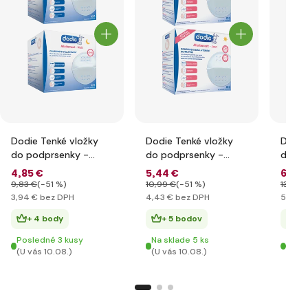
Dodie Tenké vložky
Dodie Tenké vložky
Dodie
do podprsenky -
do podprsenky -
do po
Nočné (30 ks)
Denné (30 ks)
Denné
4
,85 €
5
,44 €
6
,58 
9
,83 €
(-51 %)
10
,99 €
(-51 %)
13
,50 
3
,94 €
bez DPH
4
,43 €
bez DPH
5
,35 €
+ 4 body
+ 5 bodov
+ 
Posledné 3 kusy
Na sklade 5 ks
Na sk
(U vás 10.08.)
(U vás 10.08.)
(U vá