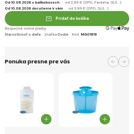
Od 10.08.2026 v balíkoboxoch
od 2
,89 €
(DPD, Packeta, GLS...)
Od 10.08.2026 doručenie k vám
od 3
,99 €
(DPD, GLS...)
Pridať do košíka
Bezpečné online platby
Starostlivosť o dieťa
Značka
Dodie
Kód:
MG01819
Ponuka presne pre vás