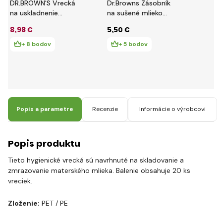
DR.BROWN'S Vrecká
Dr.Browns Zásobník
na uskladnenie
na sušené mlieko
materského mlieka
modrý (AC039)
8
,98 €
5
,50 €
180 ml 25ks
+ 8 bodov
+ 5 bodov
Popis a parametre
Recenzie
Informácie o výrobcovi
Popis produktu
Tieto hygienické vrecká sú navrhnuté na skladovanie a
zmrazovanie materského mlieka. Balenie obsahuje 20 ks
vreciek.
Zloženie:
PET / PE