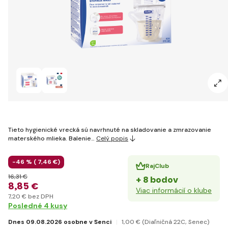
Tieto hygienické vrecká sú navrhnuté na skladovanie a zmrazovanie
materského mlieka. Balenie…
Celý popis
-46 % (
7
,46 €
)
RajClub
16
,31 €
+ 8 bodov
8
,85 €
Viac informácií o klube
7
,20 €
bez DPH
Posledné 4 kusy
Dnes 09.08.2026 osobne v Senci
1
,00 €
(Diaľničná 22C, Senec)