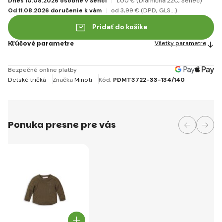
Dnes 10.08.2026 osobne v Senci
1
,00 €
(Diaľničná 22C, Senec)
Od 11.08.2026 doručenie k vám
od 3
,99 €
(DPD, GLS...)
Pridať do košíka
Kľúčové parametre
Všetky parametre
Bezpečné online platby
Detské tričká
Značka
Minoti
Kód:
PDMT3722-33-134/140
Ponuka presne pre vás