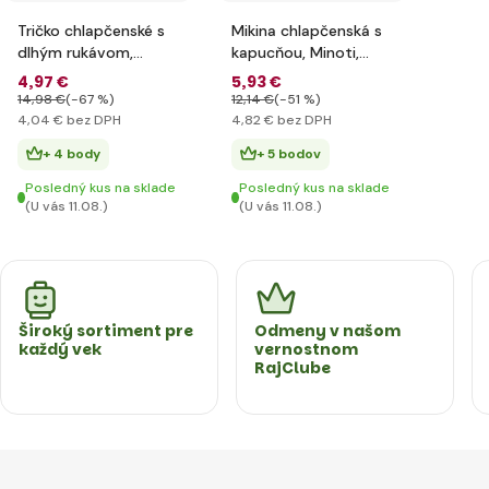
Tričko chlapčenské s
Mikina chlapčenská s
dlhým rukávom,
kapucňou, Minoti,
Minoti, RANGER 5,
BHOOD 3, modrá -
4
,97 €
5
,93 €
khaki - 68/80
80/86
14
,98 €
(-67 %)
12
,14 €
(-51 %)
4
,04 €
bez DPH
4
,82 €
bez DPH
+ 4 body
+ 5 bodov
Posledný kus na sklade
Posledný kus na sklade
(U vás 11.08.)
(U vás 11.08.)
Široký sortiment pre
Odmeny v našom
každý vek
vernostnom
RajClube