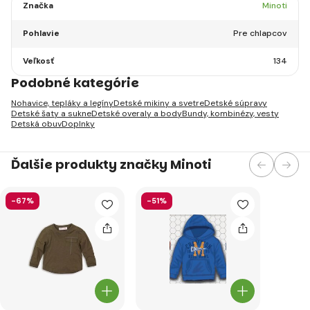
Značka
Minoti
Pohlavie
Pre chlapcov
Veľkosť
134
Podobné kategórie
Nohavice, tepláky a legíny
Detské mikiny a svetre
Detské súpravy
Detské šaty a sukne
Detské overaly a body
Bundy, kombinézy, vesty
Detská obuv
Doplnky
Ďalšie produkty značky Minoti
-67%
-51%