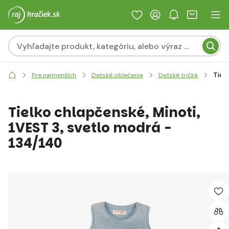
Tiel
Pre najmenších
Detské oblečenie
Detské tričká
Tielko chlapčenské, Minoti,
1VEST 3, svetlo modrá -
134/140