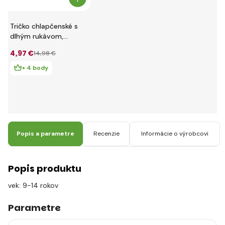
Tričko chlapčenské s
dlhým rukávom,
Minoti, RANGER 5,
4
,97 €
14
,98 €
khaki - 68/80
+ 4 body
Popis a parametre
Recenzie
Informácie o výrobcovi
Popis produktu
vek: 9-14 rokov
Parametre