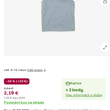
vek: 9-14 rokov
Celý popis
-38 % (
1
,35 €
)
RajClub
3
,54 €
+ 2 body
2
,19 €
Viac informácií o klube
1
,78 €
bez DPH
Posledný kus na sklade