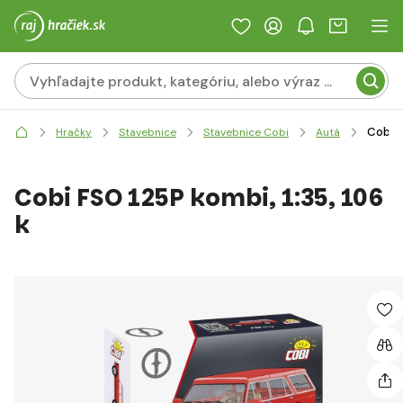
Cobi F
Hračky
Stavebnice
Stavebnice Cobi
Autá
Cobi FSO 125P kombi, 1:35, 106
k