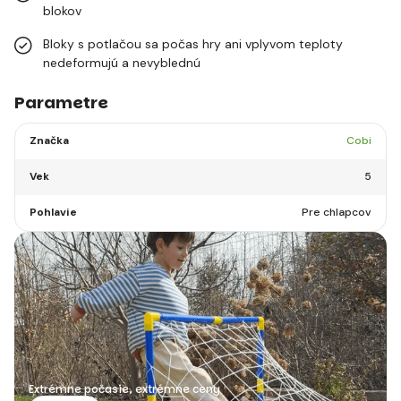
blokov
Bloky s potlačou sa počas hry ani vplyvom teploty
nedeformujú a nevyblednú
Parametre
Značka
Cobi
Vek
5
Pohlavie
Pre chlapcov
Extrémne počasie, extrémne ceny