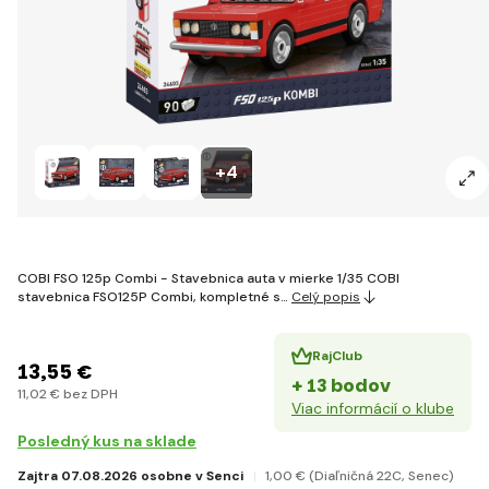
+4
COBI FSO 125p Combi - Stavebnica auta v mierke 1/35 COBI
stavebnica FSO125P Combi, kompletné s…
Celý popis
RajClub
13
,55 €
+ 13 bodov
11
,02 €
bez DPH
Viac informácií o klube
Posledný kus na sklade
Zajtra 07.08.2026 osobne v Senci
1
,00 €
(Diaľničná 22C, Senec)