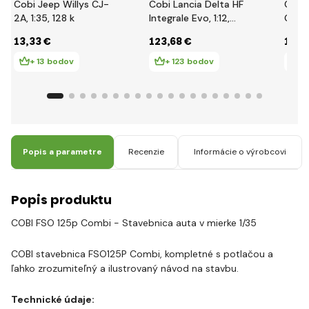
Cobi Jeep Willys CJ-
Cobi Lancia Delta HF
Cobi
2A, 1:35, 128 k
Integrale Evo, 1:12,
Giuli
2294 k EXECUTIVE
1:35,
13
,33 €
123
,68 €
13
,3
EDITION
+ 13 bodov
+ 123 bodov
+ 
Popis a parametre
Recenzie
Informácie o výrobcovi
Popis produktu
COBI FSO 125p Combi - Stavebnica auta v mierke 1/35
COBI stavebnica FSO125P Combi, kompletné s potlačou a
ľahko zrozumiteľný a ilustrovaný návod na stavbu.
Technické údaje: