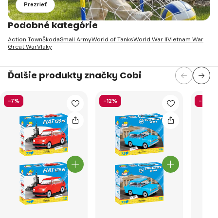
Prezrieť
Podobné kategórie
Action Town
Škoda
Small Army
World of Tanks
World War II
Vietnam War
Great War
Vlaky
Ďalšie produkty značky Cobi
-7%
-12%
-6%