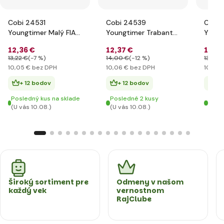
Cobi 24531
Cobi 24539
Cobi 
Youngtimer Malý FIAT
Youngtimer Trabant
Young
126p 1994-1999 1:35
601 1:35
12
,36 €
12
,37 €
12
,37
13
,22 €
(-7 %)
14
,00 €
(-12 %)
13
,22 €
10
,05 €
bez DPH
10
,06 €
bez DPH
10
,06 
+ 12 bodov
+ 12 bodov
+ 
Posledný kus na sklade
Posledné 2 kusy
Posl
(U vás 10.08.)
(U vás 10.08.)
(U vá
Široký sortiment pre
Odmeny v našom
každý vek
vernostnom
RajClube