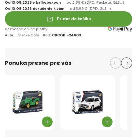
Od 10.08.2026 v balíkoboxoch
od 2
,89 €
(DPD, Packeta, GLS...)
Od 10.08.2026 doručenie k vám
od 3
,99 €
(DPD, GLS...)
Pridať do košíka
Bezpečné online platby
Autá
Značka
Cobi
Kód:
CBCOBI-24603
Ponuka presne pre vás