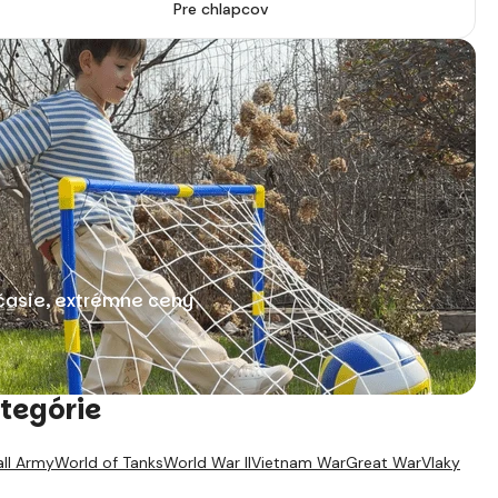
Pre chlapcov
časie, extrémne ceny
tegórie
ll Army
World of Tanks
World War II
Vietnam War
Great War
Vlaky