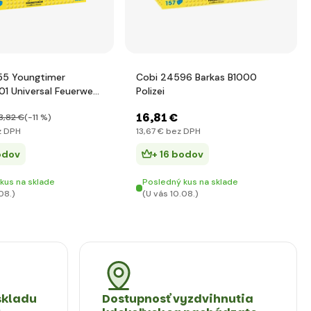
55 Youngtimer
Cobi 24596 Barkas B1000
01 Universal Feuerwehr
Polizei
16
,81 €
3
,82 €
(-11 %)
 DPH
13
,67 €
bez DPH
odov
+ 16 bodov
kus na sklade
Posledný kus na sklade
08.)
(U vás 10.08.)
skladu
Dostupnosť vyzdvihnutia