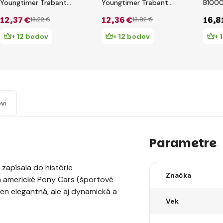
Youngtimer Trabant
Youngtimer Trabant
B1000
601 Polizei 1:35
601 Universal
12
,37 €
12
,36 €
16
,8
13
,22 €
13
,82 €
Feuerwehr 1:35
+ 12 bodov
+ 12 bodov
+ 
vi
Parametre
 zapísala do histórie
Značka
a americké Pony Cars (športové
len elegantná, ale aj dynamická a
Vek