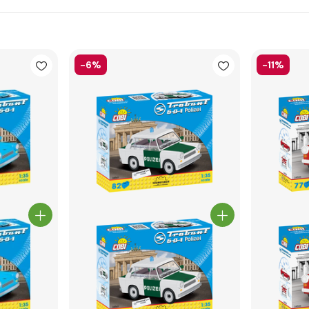
-6%
-11%