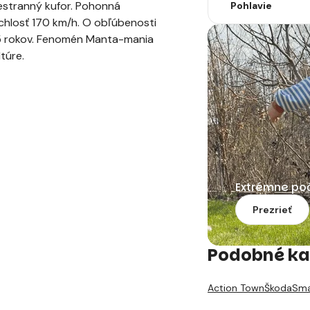
iestranný kufor. Pohonná
Pohlavie
chlosť 170 km/h. O obľúbenosti
a 5 rokov. Fenomén Manta-mania
túre.
Extrémne po
Prezrieť
Podobné ka
Action Town
Škoda
Sma