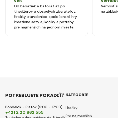
vek
vernos
Od bábätiek a batoliat až po
Vernosť 
tínedžerov a dospelých zberateľov.
na základ
Hračky, stavebnice, spoločenské hry,
kreatívne sety aj kočíky a potreby
pre najmenších na jednom mieste.
POTREBUJETE PORADIŤ?
KATEGÓRIE
Pondelok - Piatok (9:00 - 17:00)
Hračky
+421 2 20 862 555
Pre najmenších
Zvyčajne odpovedáme do 8 hodín