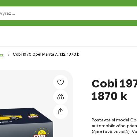
Cobi 1970 Opel Manta A, 1:12, 1870 k
er
Cobi 197
1870 k
Postavte si model Opel
automobilového priem
(športové vozidlá). V