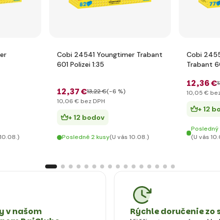
er
Cobi 24541 Youngtimer Trabant
Cobi 245
601 Polizei 1:35
Trabant 6
1:35
12
,36 €
1
12
,37 €
)
13
,22 €
(-6 %)
10
,05 €
bez
10
,06 €
bez DPH
+ 12 b
+ 12 bodov
Posledný 
10.08.)
Posledné 2 kusy
(U vás 10.08.)
(U vás 10.
 v našom
Rýchle doručenie zo 