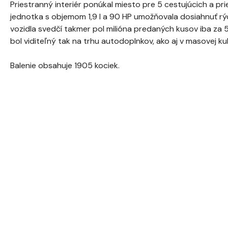
Priestranný interiér ponúkal miesto pre 5 cestujúcich a pr
jednotka s objemom 1,9 l a 90 HP umožňovala dosiahnuť rý
vozidla svedčí takmer pol milióna predaných kusov iba z
bol viditeľný tak na trhu autodoplnkov, ako aj v masovej kul
Balenie obsahuje 1905 kociek.