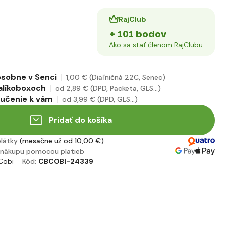
RajClub
+ 101 bodov
Ako sa stať členom RajClubu
sobne v Senci
1
,00 €
(Diaľničná 22C, Senec)
alíkoboxoch
od 2
,89 €
(DPD, Packeta, GLS...)
ručenie k vám
od 3
,99 €
(DPD, GLS...)
Pridať do košíka
plátky
(mesačne už od 10
,00 €
)
nákupu pomocou platieb
Cobi
Kód:
CBCOBI-24339