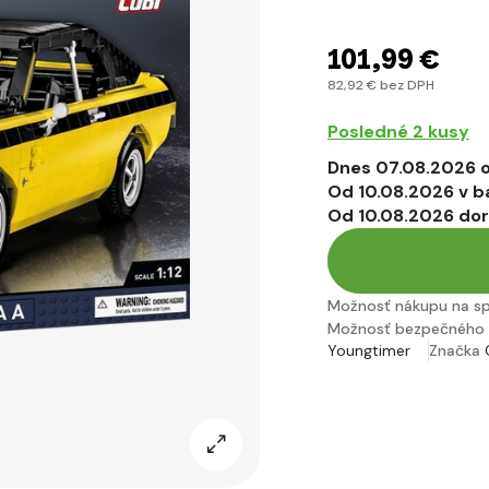
101
,99 €
82
,92 €
bez DPH
Posledné 2 kusy
Dnes 07.08.2026 o
Od 10.08.2026 v b
Od 10.08.2026 do
Možnosť nákupu na s
Možnosť bezpečného 
Youngtimer
Značka