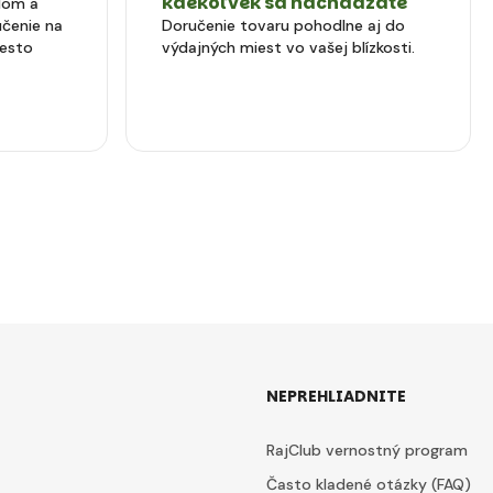
kdekoľvek sa nachádzate
dom a
čenie na
Doručenie tovaru pohodlne aj do
iesto
výdajných miest vo vašej blízkosti.
NEPREHLIADNITE
RajClub vernostný program
Často kladené otázky (FAQ)