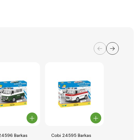
24596 Barkas
Cobi 24595 Barkas
Cobi 24524