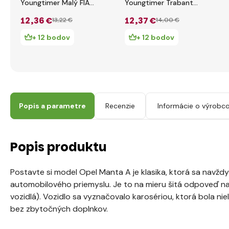
Youngtimer Malý FIAT
Youngtimer Trabant
126p 1994-1999 1:35
601 1:35
12
,36 €
12
,37 €
13
,22 €
14
,00 €
+ 12 bodov
+ 12 bodov
Popis a parametre
Recenzie
Informácie o výrobco
Popis produktu
Postavte si model Opel Manta A je klasika, ktorá sa navždy
automobilového priemyslu. Je to na mieru šitá odpoveď n
vozidlá). Vozidlo sa vyznačovalo karosériou, ktorá bola nie
bez zbytočných doplnkov.