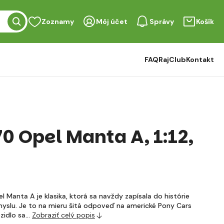
Zoznamy
Môj účet
Správy
Košík
FAQ
RajClub
Kontakt
0 Opel Manta A, 1:12,
 Manta A je klasika, ktorá sa navždy zapísala do histórie
yslu. Je to na mieru šitá odpoveď na americké Pony Cars
ozidlo sa…
Zobraziť celý popis