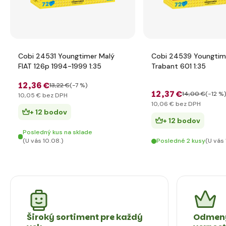
Cobi 24531 Youngtimer Malý
Cobi 24539 Youngtim
FIAT 126p 1994-1999 1:35
Trabant 601 1:35
12
,36 €
13
,22 €
(-7 %)
12
,37 €
14
,00 €
(-12 %
10
,05 €
bez DPH
10
,06 €
bez DPH
+ 12 bodov
+ 12 bodov
Posledný kus na sklade
(U vás 10.08.)
Posledné 2 kusy
(U vás 
Široký sortiment pre každý
Odmeny