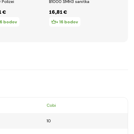
 Polizei
B1000 SMH3 sanitka
Abarth 595
1 €
16
,81 €
12
,36 €
16 bodov
+ 16 bodov
+ 12 bo
Cobi
10