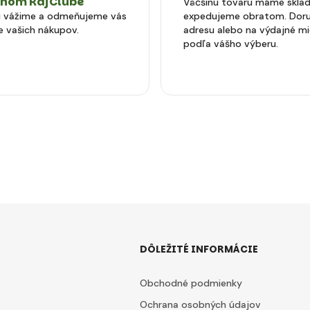
tnom RajClube
Väčšinu tovaru máme skla
si vážime a odmeňujeme vás
expedujeme obratom. Doru
e vašich nákupov.
adresu alebo na výdajné m
podľa vášho výberu.
DÔLEŽITÉ INFORMÁCIE
Obchodné podmienky
Ochrana osobných údajov