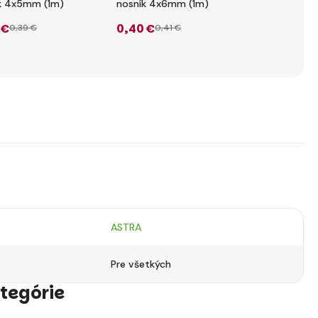
k 4x5mm (1m)
nosník 4x6mm (1m)
nosník 4x8
 €
0
,40 €
0
,44 €
0
,39 €
0
,41 €
0
,4
ASTRA
Pre všetkých
tegórie