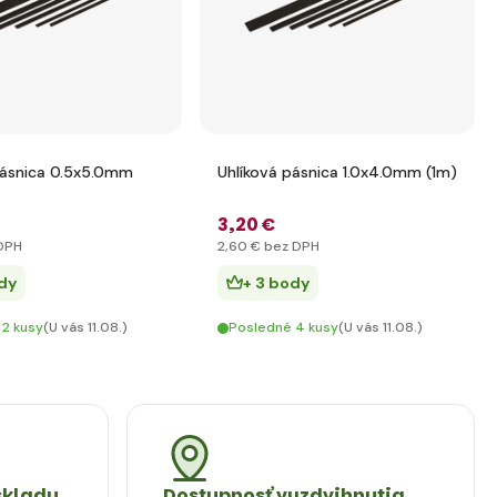
pásnica 0.5x5.0mm
Uhlíková pásnica 1.0x4.0mm (1m)
3
,20 €
DPH
2
,60 €
bez DPH
dy
+ 3 body
 2 kusy
(U vás 11.08.)
Posledné 4 kusy
(U vás 11.08.)
skladu
Dostupnosť vyzdvihnutia