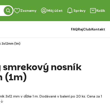
Zoznamy
Môj účet
Správy
Košík
FAQ
RajClub
Kontakt
k 3x12mm (1m)
 smrekový nosník
 (1m)
ík 3x12 mm v dĺžke 1 m. Dodávané v balení po 20 ks. Cena za 1