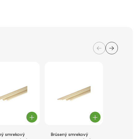
ný smrekový
Brúsený smrekový
Brúsený sm