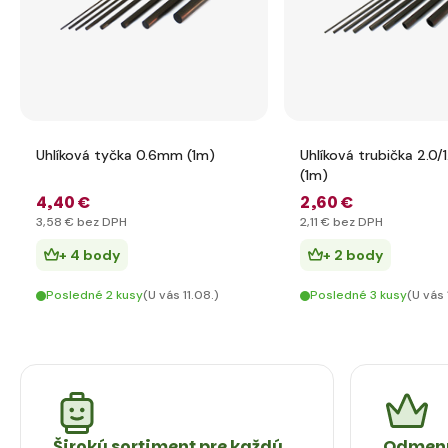
Uhlíková tyčka 0.6mm (1m)
Uhlíková trubička 2.0
(1m)
4
,40 €
2
,60 €
3
,58 €
bez DPH
2
,11 €
bez DPH
+ 4 body
+ 2 body
Posledné 2 kusy
(U vás 11.08.)
Posledné 3 kusy
(U vás 
Široký sortiment pre každý
Odmeny