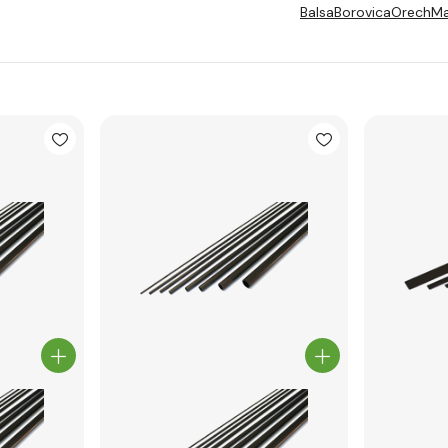
Balsa
Borovica
Orech
M