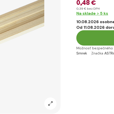
0
,48 €
0
,39 €
bez DPH
Na sklade > 5 ks
10.08.2026 osobne
Od 11.08.2026 dor
Možnosť bezpečného 
Smrek
Značka
ASTR