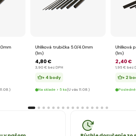
/1.0mm
Uhlíková trubička 5.0/4.0mm
Uhlíková 
(1m)
(1m)
4
,80 €
2
,40 €
3
,90 €
bez DPH
1
,95 €
bez 
+ 4 body
+ 2 bo
11.08.)
Na sklade > 5 ks
(U vás 11.08.)
Posledné
 v našom
Rýchle doručenie zo 