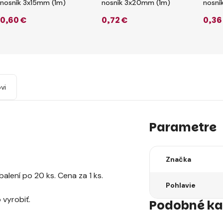
nosník 3x15mm (1m)
nosník 3x20mm (1m)
nosní
0
,60 €
0
,72 €
0
,36
vi
Parametre
Značka
alení po 20 ks. Cena za 1 ks.
Pohlavie
vyrobiť.
Podobné ka