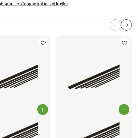
ahagon
Lipa
Tanganika
Lieska
Hruška