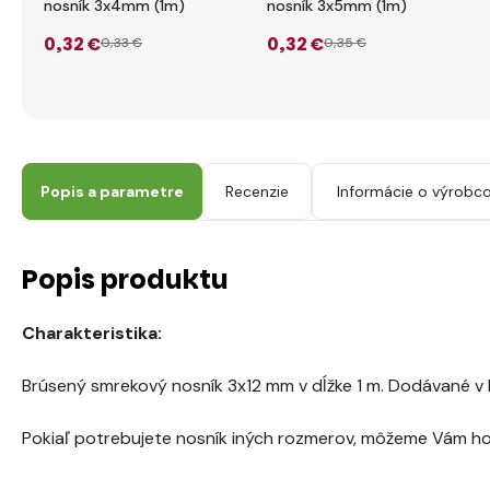
nosník 3x4mm (1m)
nosník 3x5mm (1m)
0
,32 €
0
,32 €
0
,33 €
0
,35 €
Popis a parametre
Recenzie
Informácie o výrobco
Popis produktu
Charakteristika:
Brúsený smrekový nosník 3x12 mm v dĺžke 1 m. Dodávané v b
Pokiaľ potrebujete nosník iných rozmerov, môžeme Vám ho 