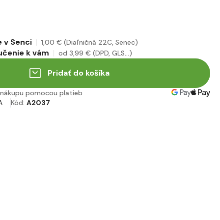
 v Senci
1
,00 €
(Diaľničná 22C, Senec)
učenie k vám
od 3
,99 €
(DPD, GLS...)
Pridať do košíka
nákupu pomocou platieb
A
Kód:
A2037