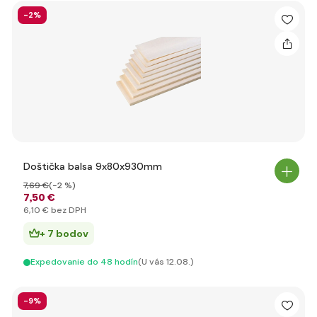
-2%
Doštička balsa 9x80x930mm
7
,69 €
(-2 %)
7
,50 €
6
,10 €
bez DPH
+ 7 bodov
Expedovanie do 48 hodín
(U vás 12.08.)
-9%