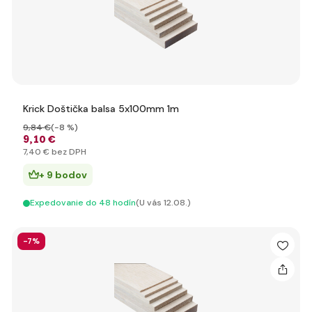
Krick Doštička balsa 5x100mm 1m
9
,84 €
(-8 %)
9
,10 €
7
,40 €
bez DPH
+ 9 bodov
Expedovanie do 48 hodín
(U vás 12.08.)
-7%