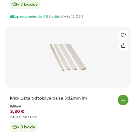
+ 7 bodov
Expedovanie do 48 hodín
(U vás 12.08.)
Krick Lišta odtoková balsa 3x12mm 1m
3
,38 €
3
,30 €
2
,68 €
bez DPH
+ 3 body