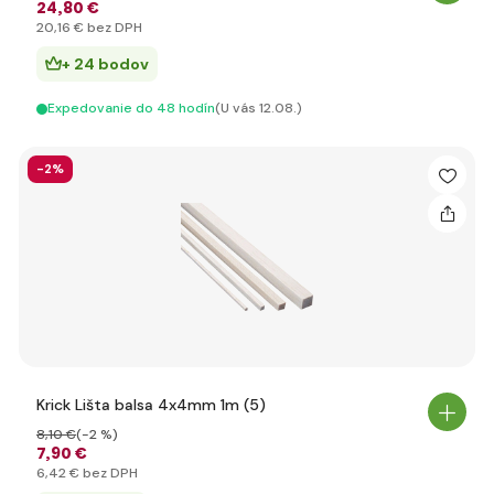
24
,80 €
20
,16 €
bez DPH
+ 24 bodov
Expedovanie do 48 hodín
(U vás 12.08.)
-2%
Krick Lišta balsa 4x4mm 1m (5)
8
,10 €
(-2 %)
7
,90 €
6
,42 €
bez DPH