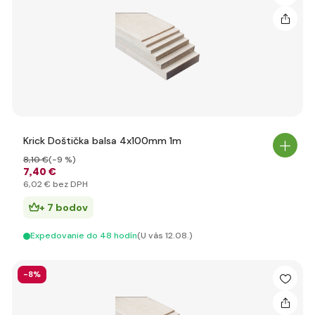
Krick Doštička balsa 4x100mm 1m
8
,10 €
(-9 %)
7
,40 €
6
,02 €
bez DPH
+ 7 bodov
Expedovanie do 48 hodín
(U vás 12.08.)
-8%