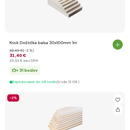
Krick Doštička balsa 30x100mm 1m
32
,49 €
(-3 %)
31
,40 €
25
,53 €
bez DPH
+ 31 bodov
Expedovanie do 48 hodín
(U vás 12.08.)
-2%