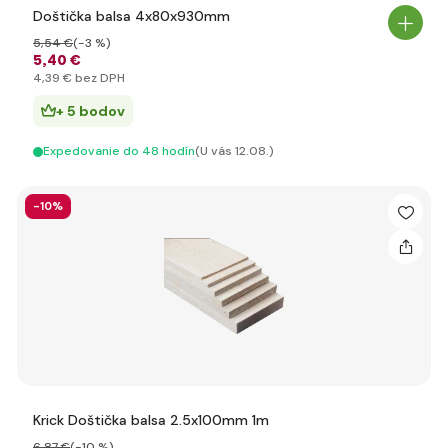
Doštička balsa 4x80x930mm
5
,54 €
(-3 %)
5
,40 €
4
,39 €
bez DPH
+ 5 bodov
Expedovanie do 48 hodín
(U vás 12.08.)
-10%
Krick Doštička balsa 2.5x100mm 1m
6
,87 €
(-10 %)