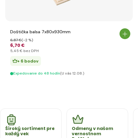
Doštička balsa 7x80x930mm
6
,87 €
(-2 %)
6
,70 €
5
,45 €
bez DPH
+ 6 bodov
Expedovanie do 48 hodín
(U vás 12.08.)
Široký sortiment pre
Odmeny v našom
každý vek
vernostnom