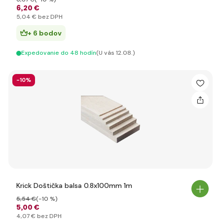
6
,20 €
5
,04 €
bez DPH
+ 6 bodov
Expedovanie do 48 hodín
(U vás 12.08.)
-10%
Krick Doštička balsa 0.8x100mm 1m
5
,54 €
(-10 %)
5
,00 €
4
,07 €
bez DPH