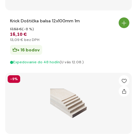
Krick Doštička balsa 12x100mm 1m
17
,53 €
(-8 %)
16
,10 €
13
,09 €
bez DPH
+ 16 bodov
Expedovanie do 48 hodín
(U vás 12.08.)
-9%