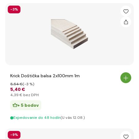
-3%
Krick Doštička balsa 2x100mm 1m
5
,54 €
(-3 %)
5
,40 €
4
,39 €
bez DPH
+ 5 bodov
Expedovanie do 48 hodín
(U vás 12.08.)
-9%