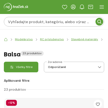
Modelárstvo
RC príslušenstvo
Stavebné materiály
D
Balsa
23 produktov
Zoradenie
Všetky filtre
Aplikované filtre:
23 produktov
-12%