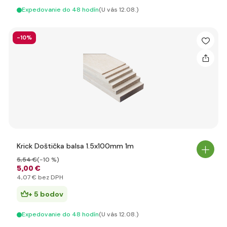
Expedovanie do 48 hodín
(U vás 12.08.)
-10%
Krick Doštička balsa 1.5x100mm 1m
5
,54 €
(-10 %)
5
,00 €
4
,07 €
bez DPH
+ 5 bodov
Expedovanie do 48 hodín
(U vás 12.08.)