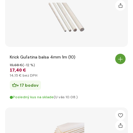
Krick Guľatina balsa 4mm 1m (10)
19
,68 €
(-12 %)
17
,40 €
14
,15 €
bez DPH
+ 17 bodov
Posledný kus na sklade
(U vás 10.08.)