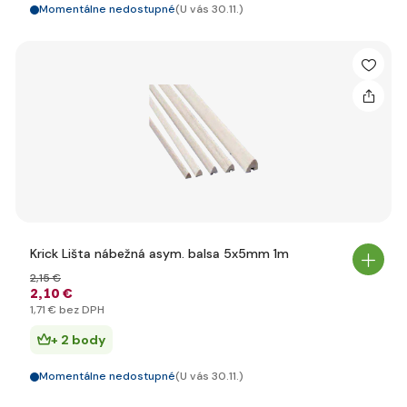
Momentálne nedostupné
(U vás 30.11.)
Krick Lišta nábežná asym. balsa 5x5mm 1m
2
,15 €
2
,10 €
1
,71 €
bez DPH
+ 2 body
Momentálne nedostupné
(U vás 30.11.)