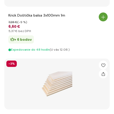
Krick Doštička balsa 3x100mm 1m
7
,28 €
(-9 %)
6
,60 €
5
,37 €
bez DPH
+ 6 bodov
Expedovanie do 48 hodín
(U vás 12.08.)
-3%