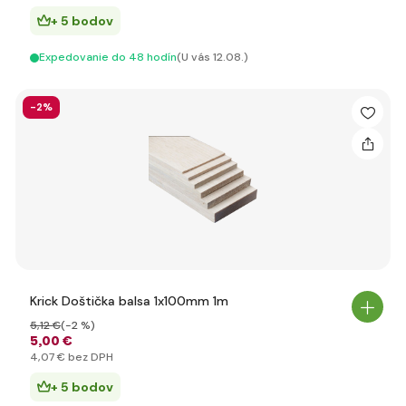
+ 5 bodov
Expedovanie do 48 hodín
(U vás 12.08.)
-2%
Krick Doštička balsa 1x100mm 1m
5
,12 €
(-2 %)
5
,00 €
4
,07 €
bez DPH
+ 5 bodov