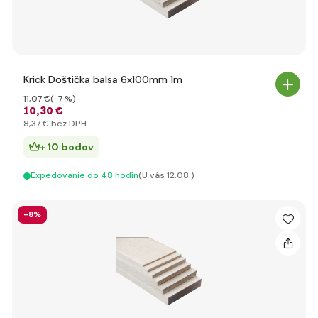
Krick Doštička balsa 6x100mm 1m
11
,07 €
(-7 %)
10
,30 €
8
,37 €
bez DPH
+ 10 bodov
Expedovanie do 48 hodín
(U vás 12.08.)
-8%