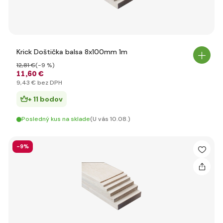
Krick Doštička balsa 8x100mm 1m
12
,81 €
(-9 %)
11
,60 €
9
,43 €
bez DPH
+ 11 bodov
Posledný kus na sklade
(U vás 10.08.)
-9%