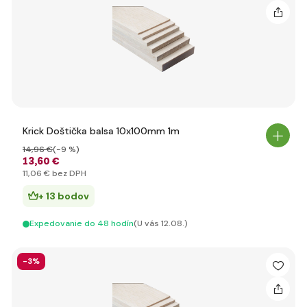
Krick Doštička balsa 10x100mm 1m
14
,96 €
(-9 %)
13
,60 €
11
,06 €
bez DPH
+ 13 bodov
Expedovanie do 48 hodín
(U vás 12.08.)
-3%