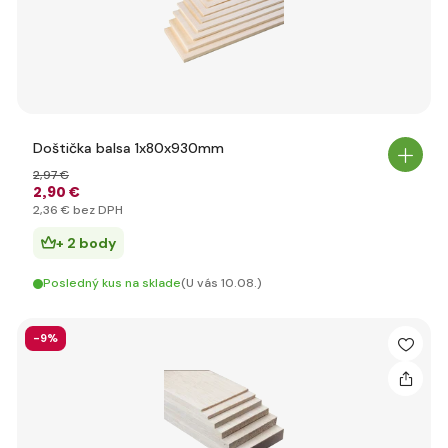
Doštička balsa 1x80x930mm
2
,97 €
2
,90 €
2
,36 €
bez DPH
+ 2 body
Posledný kus na sklade
(U vás 10.08.)
-9%