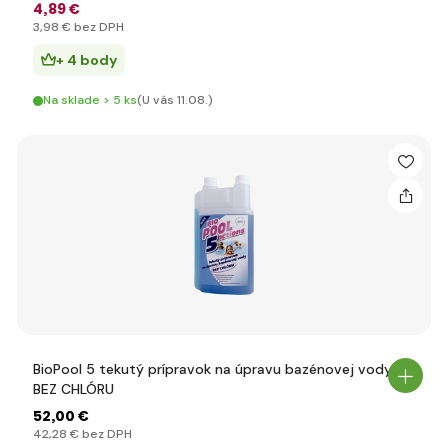
4
,89 €
3
,98 €
bez DPH
+ 4 body
Na sklade > 5 ks
(U vás 11.08.)
BioPool 5 tekutý prípravok na úpravu bazénovej vody
BEZ CHLÓRU
52
,00 €
42
,28 €
bez DPH