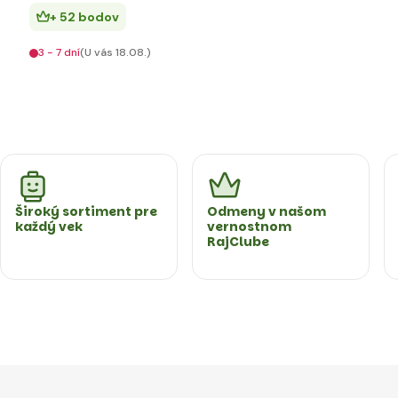
+ 52 bodov
3 - 7 dní
(U vás 18.08.)
Široký sortiment pre
Odmeny v našom
každý vek
vernostnom
RajClube