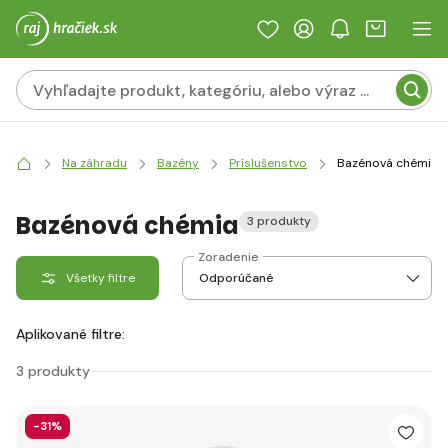
Na záhradu
Bazény
Príslušenstvo
Bazénová chémia
Bazénová chémia
3 produkty
Zoradenie
Všetky filtre
Aplikované filtre:
3 produkty
-31%