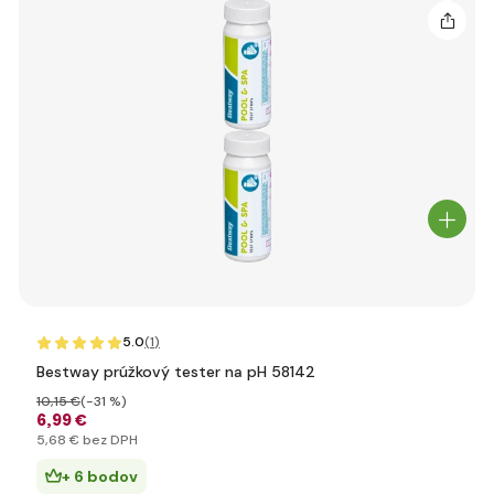
5.0
(1
)
Bestway prúžkový tester na pH 58142
10
,15 €
(-31 %)
6
,99 €
5
,68 €
bez DPH
+ 6 bodov