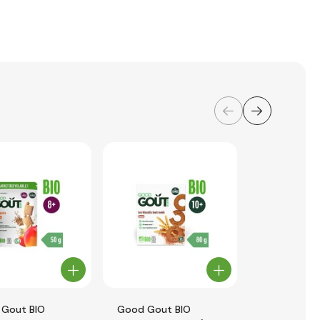
Gout BIO
Good Gout BIO
Ella's Kitch