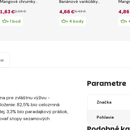
Mangové chrumky
Banánové vankúšiky
Mango
(20 g)
(50 g)
(50 g
1
,63 €
4
,66 €
4
,86
2
,05 €
5
,43 €
+ 1 bod
+ 4 body
+ 
vi
Parametre
a pre zvláštnu výživu -
Značka
Zloženie: 82,5% bio celozrnná
ej, 3,3% bio paradajkový prášok,
Pohlavie
hovať stopy sezamových
Podobné ka