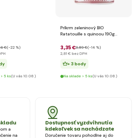
Príkrm zeleninový BIO
Ratatouille s quinoou 190g
Good Gout
3
,35 €
66 €
(-22 %)
3
,89 €
(-14 %)
DPH
2
,81 €
bez DPH
dy
+ 3 body
 > 5 ks
(U vás 10.08.)
Na sklade > 5 ks
(U vás 10.08.)
skladu
Dostupnosť vyzdvihnutia
kdekoľvek sa nachádzate
dom a
čenie na
Doručenie tovaru pohodlne aj do