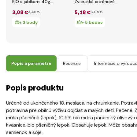
BIO s jablkami 40g
Zvieratká citrónové
Good Gout
80 g
3
,08 €
5
,18 €
3
,48 €
6
,05 €
+ 3 body
+ 5 bodov
Popis a parametre
Recenzie
Informácie o výrobco
Popis produktu
Určené od ukončeného 10. mesiaca, na chrumkanie. Potravin
potravina pre obilnú výživu dojčiat a malých detí. Pečené. 
múka pšeničná (lepok), 10,5% bio extra panenský olivový ol
kvasnice, bio pšeničný lepok. Obsahuje lepok. Môže obsa
semienok a sóje.