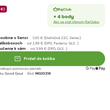
 €
)
RajClub
+ 4 body
Ako sa stať členom RajClubu
osobne v Senci
1
,00 €
(Diaľničná 22C, Senec)
alíkoboxoch
od 2
,89 €
(DPD, Packeta, GLS...)
ručenie k vám
od 3
,99 €
(DPD, GLS...)
Pridať do košíka
nákupu pomocou platieb
čka
Good Gout
Kód:
MG10216