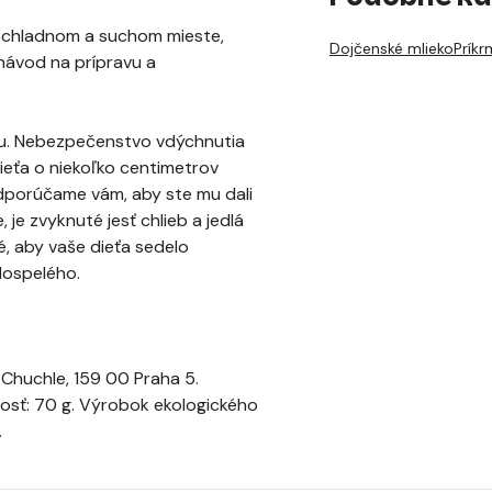
na chladnom a suchom mieste,
Dojčenské mlieko
Príkr
 návod na prípravu a
ru. Nebezpečenstvo vdýchnutia
ieťa o niekoľko centimetrov
Odporúčame vám, aby ste mu dali
, je zvyknuté jesť chlieb a jedlá
, aby vaše dieťa sedelo
dospelého.
 Chuchle, 159 00 Praha 5.
osť: 70 g. Výrobok ekologického
.