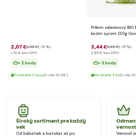
Príkrm zeleninový BIO 
kozím syrom 120g Go
2
,07 €
3
,44 €
2
,36 €
(-12 %)
3
,89 €
(-12 %)
1
,74 €
bez DPH
2
,89 €
bez DPH
+ 2 body
+ 3 body
Posledné 2 kusy
(U vás 10.08.)
Na sklade 5 ks
(U vás 10
Široký sortiment pre každý
Odmeny
vek
vernos
Od bábätiek a batoliat až po
Vernosť 