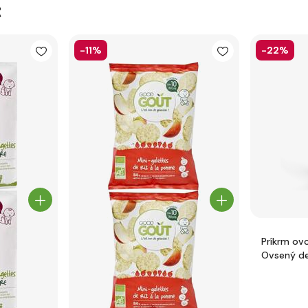
t
-11%
-22%
Príkrm ov
Ovsený de
banánom 