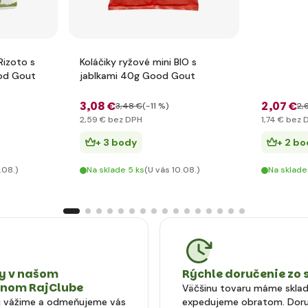
Rizoto s
Koláčiky ryžové mini BIO s
od Gout
jablkami 40g Good Gout
3
,08 €
2
,07 €
3
,48 €
(-11 %)
2
,
2
,59 €
bez DPH
1
,74 €
bez 
+ 3 body
+ 2 bo
.08.)
Na sklade 5 ks
(U vás 10.08.)
Na sklade
 v našom
Rýchle doručenie zo 
tnom RajClube
Väčšinu tovaru máme skla
si vážime a odmeňujeme vás
expedujeme obratom. Doru