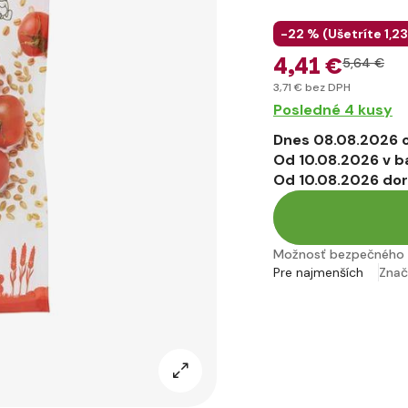
-22 % (
Ušetríte
1
,23
4
,41 €
5
,64 €
3
,71 €
bez DPH
Posledné 4 kusy
Dnes 08.08.2026 
Od 10.08.2026 v b
Od 10.08.2026 do
Možnosť bezpečného 
Pre najmenších
Zna