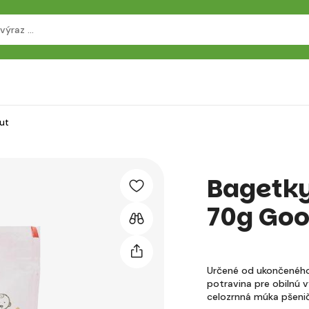
ut
Bagetky
70g Goo
Určené od ukončeného 
potravina pre obilnú v
celozrnná múka pšen