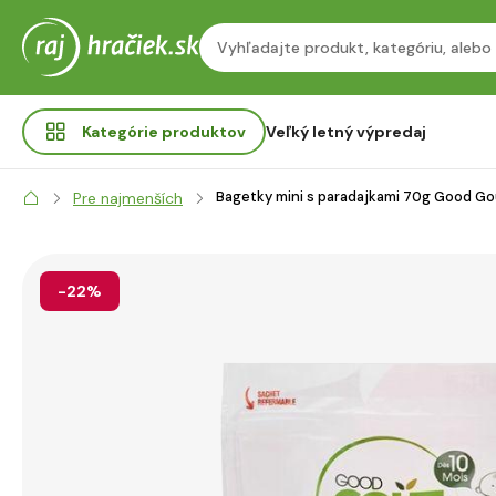
Kategórie
produktov
Veľký letný výpredaj
Bagetky mini s paradajkami 70g Good Go
Pre najmenších
-22%