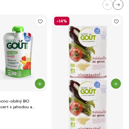
-14%
ocno-obilný BIO
zert s jahodou a
90g Good Gout