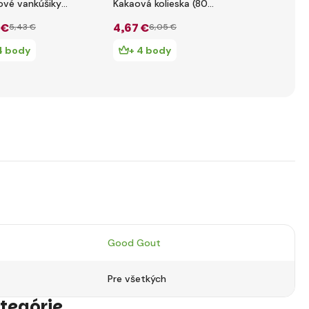
vé vankúšiky
Kakaová kolieska (80
Chrumky mr
)
g)
paštrnák (2
 €
4
,67 €
1
,87 €
5
,43 €
6
,05 €
2
,20
4 body
+ 4 body
+ 1 bod
Good Gout
Pre všetkých
tegórie