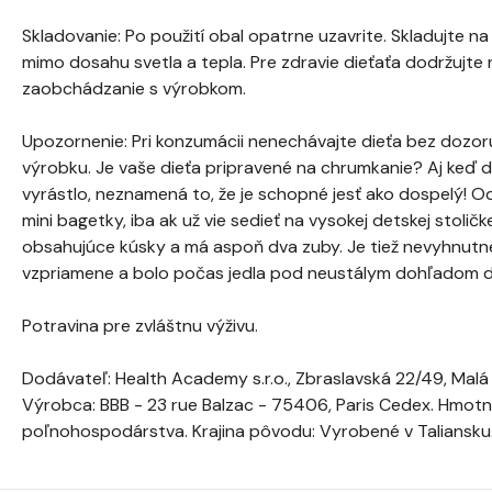
Skladovanie: Po použití obal opatrne uzavrite. Skladujte 
mimo dosahu svetla a tepla. Pre zdravie dieťaťa dodržujte
zaobchádzanie s výrobkom.
Upozornenie: Pri konzumácii nenechávajte dieťa bez dozo
výrobku. Je vaše dieťa pripravené na chrumkanie? Aj keď d
vyrástlo, neznamená to, že je schopné jesť ako dospelý! 
mini bagetky, iba ak už vie sedieť na vysokej detskej stoličke
obsahujúce kúsky a má aspoň dva zuby. Je tiež nevyhnutné
vzpriamene a bolo počas jedla pod neustálym dohľadom 
Potravina pre zvláštnu výživu.
Dodávateľ: Health Academy s.r.o., Zbraslavská 22/49, Malá
Výrobca: BBB - 23 rue Balzac - 75406, Paris Cedex. Hmotn
poľnohospodárstva. Krajina pôvodu: Vyrobené v Taliansku