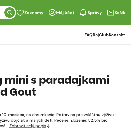
Zoznamy
Môj účet
Správy
Košík
FAQ
RajClub
Kontakt
 mini s paradajkami
d Gout
10. mesiaca, na chrumkanie. Potravina pre zvláštnu výživu -
ýživu dojčiat a malých detí. Pečené. Zloženie: 82,5% bio
ičná…
Zobraziť celý popis