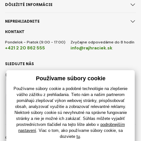
DÔLEŽITÉ INFORMÁCIE
NEPREHLIADNITE
KONTAKT
Pondelok - Piatok (9:00 - 17:00)
Zvyčajne odpovedáme do 8 hodín
+421 2 20 862 555
info@rajhraciek.sk
SLEDUJTE NÁS
Facebook
Instagram
Slovensky
© 2018 - 2026 RajHraciek.sk, Všetky práva vyhradené