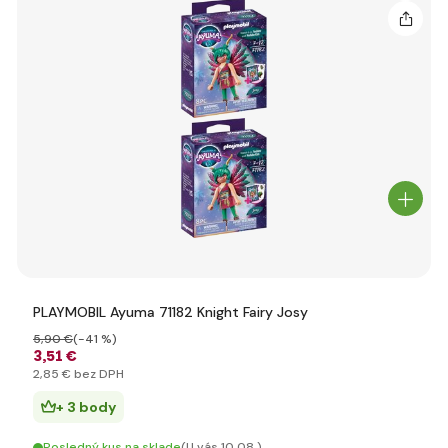
PLAYMOBIL Ayuma 71182 Knight Fairy Josy
5
,90 €
(-41 %)
3
,51 €
2
,85 €
bez DPH
+ 3 body
Posledný kus na sklade
(U vás 10.08.)