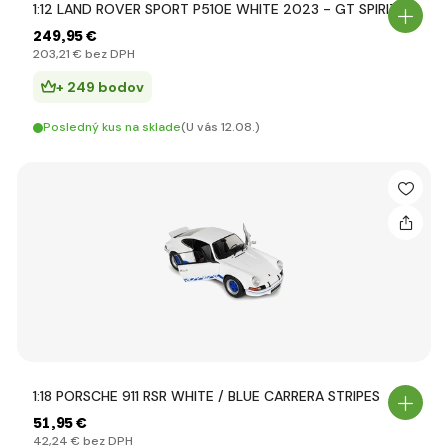
1:12 LAND ROVER SPORT P510E WHITE 2023 - GT SPIRIT
249
,95 €
203
,21 €
bez DPH
+ 249 bodov
Posledný kus na sklade
(U vás 12.08.)
1:18 PORSCHE 911 RSR WHITE / BLUE CARRERA STRIPES
51
,95 €
42
,24 €
bez DPH