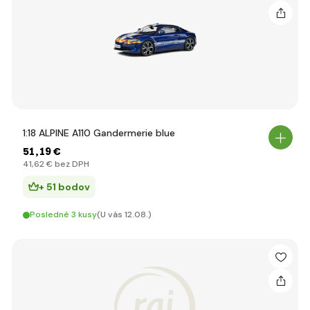
1:18 ALPINE A110 Gandermerie blue
51
,19 €
41
,62 €
bez DPH
+ 51 bodov
Posledné 3 kusy
(U vás 12.08.)