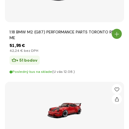
1:18 BMW M2 (G87) PERFORMANCE PARTS TORONTO RED
ME
51
,95 €
42
,24 €
bez DPH
+ 51 bodov
Posledný kus na sklade
(U vás 12.08.)