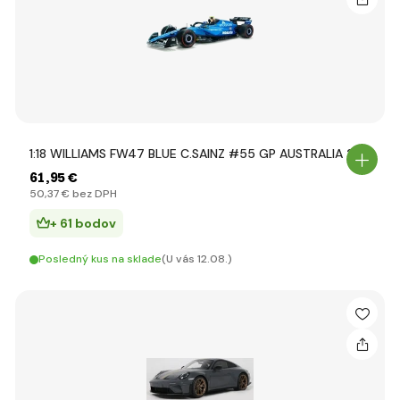
1:18 WILLIAMS FW47 BLUE C.SAINZ #55 GP AUSTRALIA 2
61
,95 €
50
,37 €
bez DPH
+ 61 bodov
Posledný kus na sklade
(U vás 12.08.)