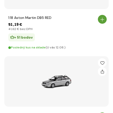
1:18 Aston Martin DB5 RED
51
,19 €
41
,62 €
bez DPH
+ 51 bodov
Posledný kus na sklade
(U vás 12.08.)