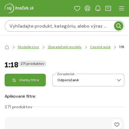
Modelárstvo
Zberateľské modely
Cestné autá
1:18
1:18
271 produktov
Zoradenie
Všetky filtre
Aplikované filtre:
271 produktov