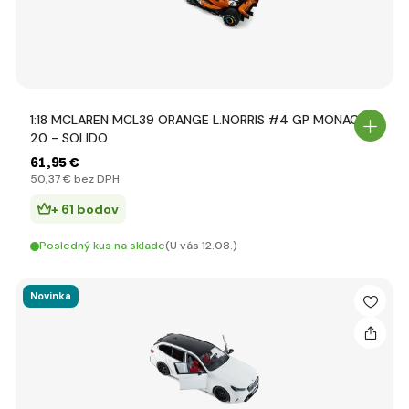
1:18 MCLAREN MCL39 ORANGE L.NORRIS #4 GP MONACO
20 - SOLIDO
61
,95 €
50
,37 €
bez DPH
+ 61 bodov
Posledný kus na sklade
(U vás 12.08.)
Novinka