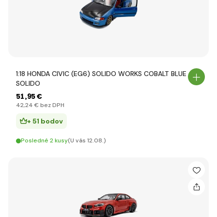
1:18 HONDA CIVIC (EG6) SOLIDO WORKS COBALT BLUE -
SOLIDO
51
,95 €
42
,24 €
bez DPH
+ 51 bodov
Posledné 2 kusy
(U vás 12.08.)