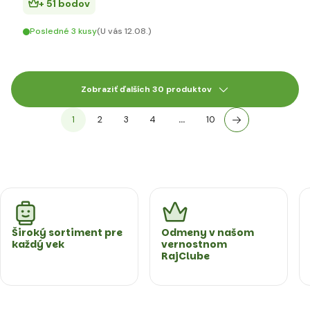
+ 51 bodov
Posledné 3 kusy
(U vás 12.08.)
Zobraziť ďalších 30 produktov
1
2
3
4
…
10
Široký sortiment pre
Odmeny v našom
každý vek
vernostnom
RajClube