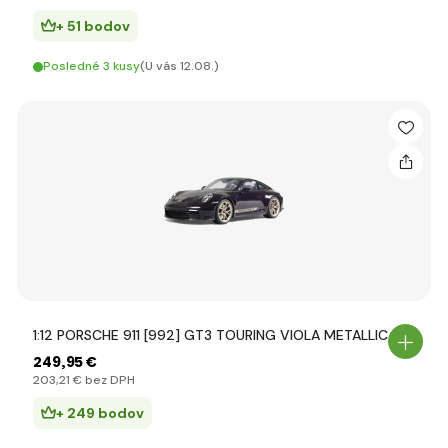
+ 51 bodov
Posledné 3 kusy
(U vás 12.08.)
1:12 PORSCHE 911 [992] GT3 TOURING VIOLA METALLIC
249
,95 €
203
,21 €
bez DPH
+ 249 bodov