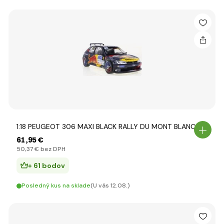
1:18 PEUGEOT 306 MAXI BLACK RALLY DU MONT BLANC 20
61
,95 €
50
,37 €
bez DPH
+ 61 bodov
Posledný kus na sklade
(U vás 12.08.)