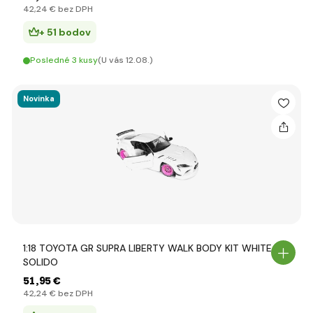
42
,24 €
bez DPH
+ 51 bodov
Posledné 3 kusy
(U vás 12.08.)
Novinka
1:18 TOYOTA GR SUPRA LIBERTY WALK BODY KIT WHITE -
SOLIDO
51
,95 €
42
,24 €
bez DPH