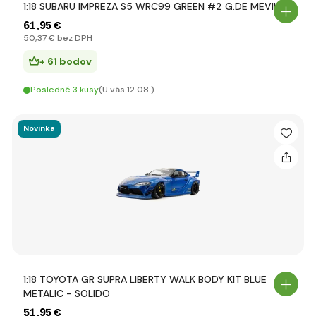
1:18 SUBARU IMPREZA S5 WRC99 GREEN #2 G.DE MEVIUS
61
,95 €
50
,37 €
bez DPH
+ 61 bodov
Posledné 3 kusy
(U vás 12.08.)
Novinka
1:18 TOYOTA GR SUPRA LIBERTY WALK BODY KIT BLUE
METALIC - SOLIDO
51
,95 €