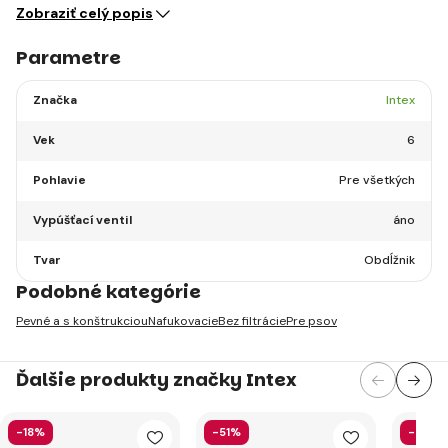
Zobraziť celý popis
Parametre
Značka
Intex
Vek
6
Pohlavie
Pre všetkých
Vypúšťací ventil
áno
Tvar
Obdĺžnik
Podobné kategórie
Pevné a s konštrukciou
Nafukovacie
Bez filtrácie
Pre psov
Ďalšie produkty značky Intex
-18%
-51%
-40%