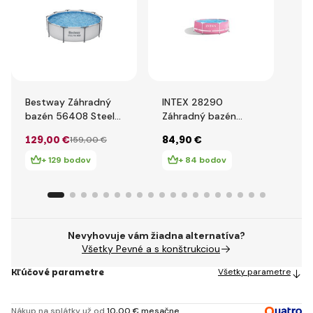
Bestway Záhradný
INTEX 28290
Be
bazén 56408 Steel
Záhradný bazén
Po
Pro MAX 3.05m x
ružový 244x76cm
24
129
,00 €
84
,90 €
64
159
,00 €
0,76m Pool Set
pie
+ 129 bodov
+ 84 bodov
Nevyhovuje vám žiadna alternatíva?
Všetky Pevné a s konštrukciou
Kľúčové parametre
Všetky parametre
Nákup na splátky už od
10
,00 €
mesačne