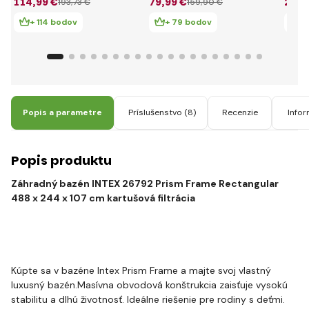
114
,99 €
79
,99 €
298
,
193
,73 €
159
,90 €
s ka
filtrá
+ 114 bodov
+ 79 bodov
+
Popis a parametre
Príslušenstvo
(8)
Recenzie
Infor
Popis produktu
Záhradný bazén INTEX 26792 Prism Frame Rectangular
488 x 244 x 107 cm kartušová filtrácia
Kúpte sa v bazéne Intex Prism Frame a majte svoj vlastný
luxusný bazén.Masívna obvodová konštrukcia zaisťuje vysokú
stabilitu a dlhú životnosť. Ideálne riešenie pre rodiny s deťmi.