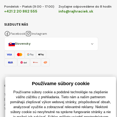
Pondelok - Piatok (9:00 - 17:00)
Zvyčajne odpovedáme do 8 hodín
+421 2 20 862 555
info@rajhraciek.sk
SLEDUJTE NÁS
Facebook
Instagram
Slovensky
© 2018 - 2026 RajHraciek.sk, Všetky práva vyhradené
Táto stránka je chránená pomocou reCAPTCHA a uplatňujú sa
Pravidlá ochrany osobných údajov
spoločnosti Google a ich
Zmluvné podmienky
.
Tvorba výkonných internetových obchodov od
RIESENIA