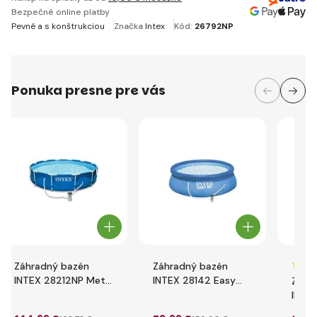
Bezpečné online platby
Pevné a s konštrukciou
Značka
Intex
Kód:
26792NP
Ponuka presne pre vás
Záhradný bazén
Záhradný bazén
INTEX 28212NP Metal
INTEX 28142 Easy
Záhr
Frame 366 x 76 cm s
Set 396 x 84 cm s
INTE
kartušovou filtráciou
kartušovou filtráciou
Fram