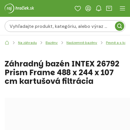
Na záhradu
Bazény
Nadzemné bazény
Pevné a s kon
Záhradný bazén INTEX 26792
Prism Frame 488 x 244 x 107
cm kartušová filtrácia