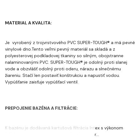
MATERIAL A KVALITA:
Je vyrobený z trojvrstvového PVC SUPER-TOUGH® a má pevné
vinylové dno.Tento veľmi pevný materiál sa skladá a z
polyesterovej podkladovej tkaniny so silným, obojstranne
nalaminovanými PVC. SUPER-TOUGH® je odolný proti slanej
vode a obzvlášť odolný proti oderu, nárazu a slnečnému
žiareniu. Stačí len postaviť konštrukciu a napustiť vodou.
Vypúšťanie zaisťuje vypúšťací ventil.
PREPOJENIE BAZÉNA A FILTRÁCIE:
K bazénu je dodávaná kartušová filtrácia Intex s výkonom
3,785 m3 / hod., Vrátane hadíc 2 ks(priemer…