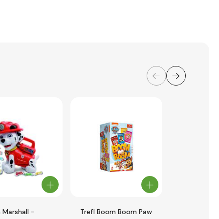
 Marshall -
Trefl Boom Boom Paw
Wader 81170 vozík do