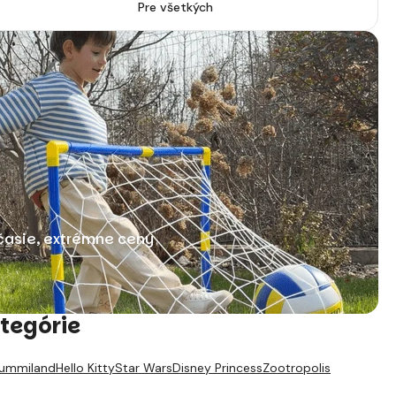
Pre všetkých
časie, extrémne ceny
tegórie
ummiland
Hello Kitty
Star Wars
Disney Princess
Zootropolis