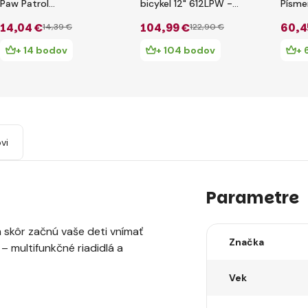
Paw Patrol
bicykel 12" 612LPW -
Písme
75x75x90cm
Paw Patrol 2019
SK
14
,04 €
104
,99 €
60
,4
14
,39 €
122
,90 €
+ 14 bodov
+ 104 bodov
+ 
vi
Parametre
 skôr začnú vaše deti vnímať
Značka
– multifunkčné riadidlá a
Vek