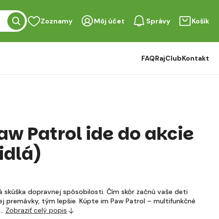
Zoznamy
Môj účet
Správy
Košík
FAQ
RajClub
Kontakt
aw Patrol ide do akcie
idlá)
 skúška dopravnej spôsobilosti. Čím skôr začnú vaše deti
ej premávky, tým lepšie. Kúpte im Paw Patrol – multifunkčné
h…
Zobraziť celý popis