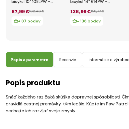
bicykel 10" 108LPW -
bicykel 14" 614PW -
Paw Patrol 2017
Paw Patrol 2017
87
,99 €
136
,99 €
102
,40 €
158
,77 €
+ 87 bodov
+ 136 bodov
Popis a parametre
Recenzie
Informácie o výrobco
Popis produktu
Snáď každého raz čaká skúška dopravnej spôsobilosti. Čím
pravidlá cestnej premávky, tým lepšie. Kúpte im Paw Patrol 
nechajte ich rozvíjať svoje zmysly.