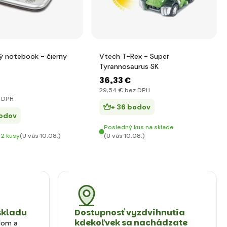
ý notebook - čierny
Vtech T-Rex - Super
Tyrannosaurus SK
36
,33 €
29
,54 €
bez DPH
 DPH
+ 36 bodov
bodov
Posledný kus na sklade
 2 kusy
(U vás 10.08.)
(U vás 10.08.)
skladu
Dostupnosť vyzdvihnutia
kdekoľvek sa nachádzate
dom a