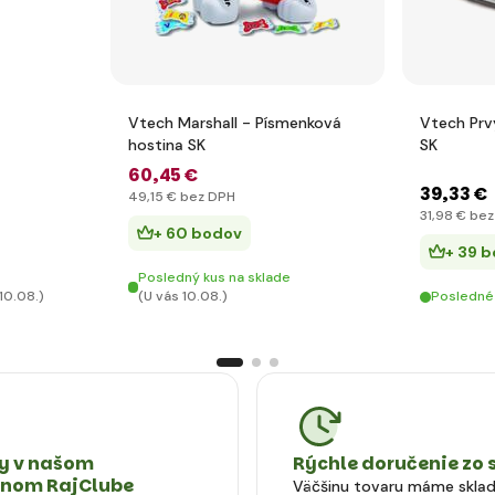
Vtech Marshall - Písmenková
Vtech Prv
hostina SK
SK
60
,45 €
39
,33 €
49
,15 €
bez DPH
31
,98 €
bez
+ 60 bodov
+ 39 
Posledný kus na sklade
10.08.)
(U vás 10.08.)
Posledné
 v našom
Rýchle doručenie zo 
tnom RajClube
Väčšinu tovaru máme skla