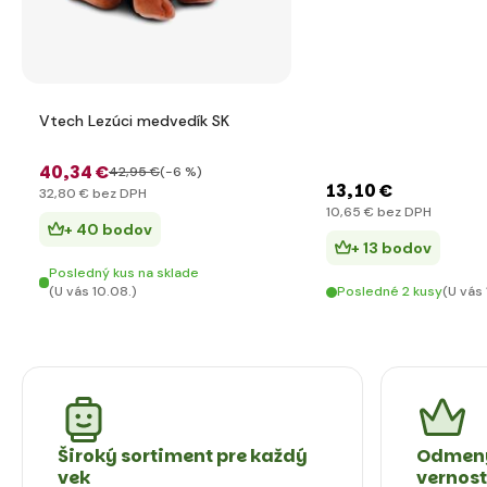
Vtech Lezúci medvedík SK
40
,34 €
42
,95 €
(-6 %)
13
,10 €
32
,80 €
bez DPH
10
,65 €
bez DPH
+ 40 bodov
+ 13 bodov
Posledný kus na sklade
(U vás 10.08.)
Posledné 2 kusy
(U vás 
Široký sortiment pre každý
Odmeny
vek
vernos