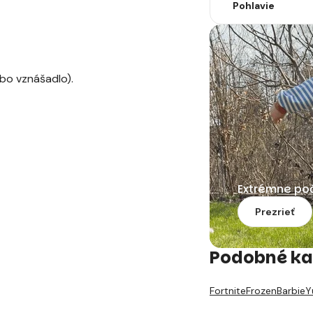
Pohlavie
ebo vznášadlo).
Extrémne po
Prezrieť
Podobné ka
Fortnite
Frozen
Barbie
Y