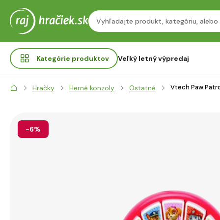
Kategórie
produktov
Veľký letný výpredaj
Vtech Paw Patrol
Hračky
Herné konzoly
Ostatné
-6%