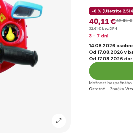
-6 % (
Ušetríte
2
,51 
40
,11 €
42
,62 €
32
,61 €
bez DPH
3 - 7 dní
14.08.2026 osobne
Od 17.08.2026 v b
Od 17.08.2026 dor
Možnosť bezpečného 
Ostatné
Značka
Vte