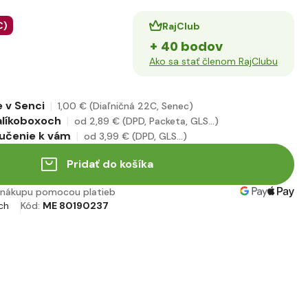
€
)
RajClub
+ 40 bodov
Ako sa stať členom RajClubu
 v Senci
1
,00 €
(Diaľničná 22C, Senec)
alíkoboxoch
od 2
,89 €
(DPD, Packeta, GLS...)
učenie k vám
od 3
,99 €
(DPD, GLS...)
Pridať do košíka
nákupu pomocou platieb
ch
Kód:
ME 80190237