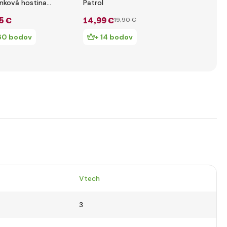
nková hostina
Patrol
piesku s
príslušens
5 €
14
,99 €
11
,64 €
19
,90 €
17
,
Patrol
60 bodov
+ 14 bodov
+ 11 bod
Vtech
3