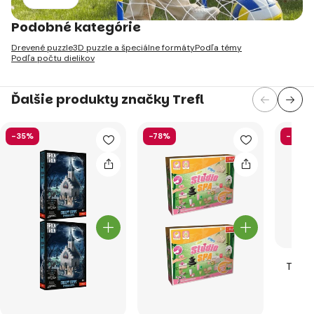
Podobné kategórie
Drevené puzzle
3D puzzle a špeciálne formáty
Podľa témy
Podľa počtu dielikov
Ďalšie produkty značky Trefl
-35%
-78%
-47%
Trefl