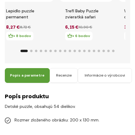
Lepidlo puzzle
Trefl Baby Puzzle
Wood
permanent
zvieratká safari
obráz
sa a 
8
,27 €
6
,15 €
30
,8
8
,72 €
10
,90 €
+ 8 bodov
+ 6 bodov
+
Popis a parametre
Recenzie
Informácie o výrobcovi
Popis produktu
Detské puzzle, obsahujú 54 dielikov.
Rozmer zloženého obrázku: 200 x 130 mm.