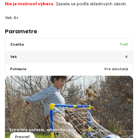
Nie je možnosť výberu.
Zasiela sa podľa skladových zásob.
Vek 4+
Parametre
Značka
Trefl
Vek
4
Pohlavie
Pre dievčatá
Extrémne počasie, extrémne ceny
Prezrieť