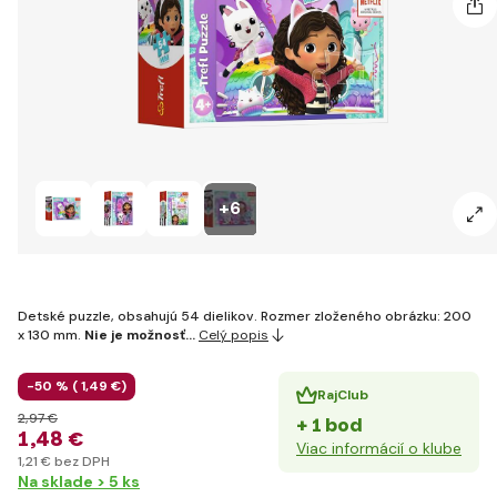
+6
Detské puzzle, obsahujú 54 dielikov. Rozmer zloženého obrázku: 200
x 130 mm.
Nie je možnosť…
Celý popis
-50 % (
1
,49 €
)
RajClub
2
,97 €
+ 1 bod
1
,48 €
Viac informácií o klube
1
,21 €
bez DPH
Na sklade > 5 ks