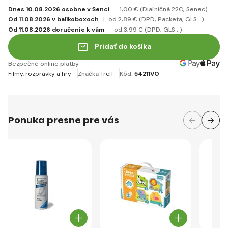
Dnes 10.08.2026 osobne v Senci
1
,00 €
(Diaľničná 22C, Senec)
Od 11.08.2026 v balíkoboxoch
od 2
,89 €
(DPD, Packeta, GLS...)
Od 11.08.2026 doručenie k vám
od 3
,99 €
(DPD, GLS...)
Pridať do košíka
Bezpečné online platby
Filmy, rozprávky a hry
Značka
Trefl
Kód:
54211VO
Ponuka presne pre vás