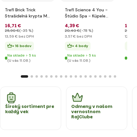
Trefl Brick Trick
Trefl Science 4 You -
Strašidelná krypta M
Štúdio Spa - Kúpele
190 dielov
SK
16
,71 €
4
,39 €
15
,84
25
,90 €
(-35 %)
20
,40 €
(-78 %)
29
,90
13
,59 €
bez DPH
3
,57 €
bez DPH
12
,87 €
+ 16 bodov
+ 4 body
+ 
Na sklade > 5 ks
Na sklade > 5 ks
Na sk
(U vás 11.08.)
(U vás 11.08.)
(U vá
Široký sortiment pre
Odmeny v našom
každý vek
vernostnom
RajClube